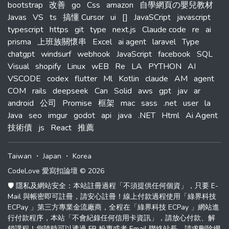
bootstrap
改善
go
Css
amazon
自學網頁の嬰兒教材
Javas
VS
ts
搞懂 Cursor
ui
[]
JavaSCript
javascript
typescript
https
git
type
next.js
Claude code
re
ai
prisma
上班族關懷串
Excel
ai agent
laravel
Type
chatgpt
windsurf
webhook
JavaScript
facebook
SQL
Visual
shopify
Linux
wEB
Re
LA
PYTHON
AI
VSCODE
codex
flutter
Ml
Kotlin
claude
AM
agent
COM
rails
deepseek
Can
Solid
aws
gpt
jav
ar
android
公司
Promise
框架
mac
sass
.net
user
la
Java
seo
imgur
godot
api
java
.NET
Html
Ai Agent
技術債
js
React
推薦
Taiwan
・
Japan
・
Korea
CodeLove 愛寫扣論壇 © 2026
🛡️ 隱私及網站安全：本站註冊過程「不須提供任何個資」，只要 E-
Mail 與帳密即可註冊，請安心註冊！線上付款過程使用「綠界科技
ECPay 」第三方專業金流廠商，全程在「綠界科技 ECPay 」網站進
行付款程序，本站「不會紀錄任何信用卡資訊」，請放心付款、解
鎖課程！您隨時可以透過 FB 粉專或者 Email 聯絡站長，請求刪除網