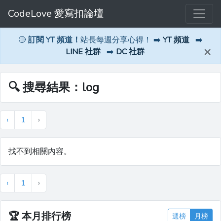
CodeLove 愛寫扣論壇
🔴
訂閱 YT 頻道！
站長每週分享心得！ ➡️
YT 頻道
➡️
×
LINE 社群
➡️
DC 社群
🔍 搜尋結果：log
‹
1
›
找不到相關內容。
‹
1
›
🏆
本月排行榜
週榜
月榜