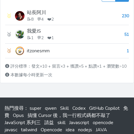
站長阿川
🥇
230
📝8 💬4 ❤️2
我愛JS
🥈
51
📝1 💬2 ❤️1
🥉
itzonesmm
1
評分標準：發文×10 + 留言×3 + 獲讚×5 + 點讚×1 + 瀏覽數÷10
本數據每小時更新一次
熱門搜尋
：
super
qwen
Skill
Codex
GitHub Copilot
免
費
Opus
搞懂 Cursor 後，我一行程式碼都不敲了
JavaScript 系列三
請益
skill
Javascript
opencode
javasc
tailwind
Opencode
idea
nodejs
JAVA