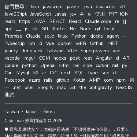
熱門搜尋
：
Java
javascript
javasc
java
Javascript
AI
JavaSCript
JavaScript
Javas
jav
Ai
ai
使用
PYTHON
react
https
JAVA
REACT
React
Claude code
re
[]
app
__
js
for
GIT
flutter
Re
Node
git
local
Promise
Claude
solid
linux
Python
docke
agent
--
Typescrip
llm
id
Vue
docker
wEB
Github
.NET
jquery
deepseek
Tailwind
VUE
superpowers
vue
vscode
imgur
COM
hooks
post
rest
Angular
ci
AR
claude
python
Openai
Html
ios
side
cursor
rail
py
Can
Mysql
Ml
ar
C/C
next
SQL
Type
seo
cli
Facebook
azure
rails
github
Kotlin
AMP
com
npm
第
一
.net
user
Shopify
mac
Git
the
antigravity
Next.JS
測試
Taiwan
・
Japan
・
Korea
CodeLove 愛寫扣論壇 © 2026
🛡️ 隱私及網站安全：本站註冊過程「不須提供任何個資」，只要 E-
Mail 與帳密即可註冊，請安心註冊！線上付款過程使用「綠界科技