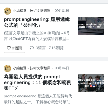
竟是什麼？](#antes-de-tudo-para-
lembrar-o-q...
小編精選 - 技術文章翻譯
·
09月01日
prompt engineering: 應用邏輯
公式的「公理化」
(這篇文章是由手機上的AI撰寫的) ## 引
言 以ChatGPT為首的大規模語言模型
（LLM）的進化持續加速。這些AI可以進
0留言
716瀏覽
0
個讚
行近乎自然的人類對話，但要充分發揮其
能力，需掌握一些特殊的「說話」技巧。
對我們這些工程師來說，重要的是把AI視
為一個**應依照規範運作的系統**，而非
小編精選 - 技術文章翻譯
·
08月04日
模糊的對話...
為開發人員提供的 prompt
engineering：11 個概念和範例
🎯🧙‍♂️⚡
prompt engineering 是這個人工智慧時代
最好的起點之一。 了解核心概念將幫助
您充分利用 ChatGPT、Google Bard 和