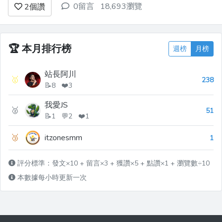
0留言
18,693瀏覽
2
個讚
Claude 等生成式 AI 模型來執行偵錯、程
式碼翻譯和生成測試（包括任何一般任
務）等任務。 今天，我們將透過非常詳
細的即時工程範例來涵蓋...
🏆
本月排行榜
週榜
月榜
站長阿川
🥇
238
📝8 ❤️3
我愛JS
🥈
51
📝1 💬2 ❤️1
🥉
itzonesmm
1
評分標準：發文×10 + 留言×3 + 獲讚×5 + 點讚×1 + 瀏覽數÷10
本數據每小時更新一次