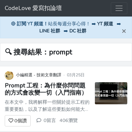
CodeLove 愛寫扣論壇
🔴
訂閱 YT 頻道！
站長每週分享心得！ ➡️
YT 頻道
➡️
×
LINE 社群
➡️
DC 社群
🔍 搜尋結果：prompt
小編精選 - 技術文章翻譯
·
03月25日
Prompt 工程：為什麼你問問題
的方式會改變一切（入門指南）
在本文中，我將解釋一些關於提示工程的
重要要點，以及了解這些要點如何能大大
幫助你進行日常的 AI 工作、學習、研
0留言
406瀏覽
0
個讚
究、工作、vibecoding 等等。 - [前言]
(#prefácio) - [首先，回顧一下，LLM 究