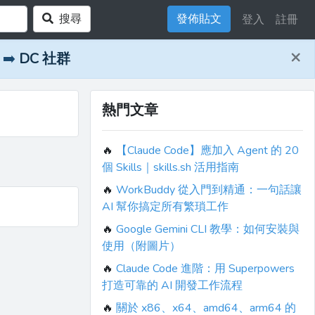
搜尋
發佈貼文
登入
註冊
×
➡️
DC 社群
熱門文章
🔥
【Claude Code】應加入 Agent 的 20
個 Skills｜skills.sh 活用指南
🔥
WorkBuddy 從入門到精通：一句話讓
AI 幫你搞定所有繁瑣工作
🔥
Google Gemini CLI 教學：如何安裝與
使用（附圖片）
🔥
Claude Code 進階：用 Superpowers
打造可靠的 AI 開發工作流程
🔥
關於 x86、x64、amd64、arm64 的