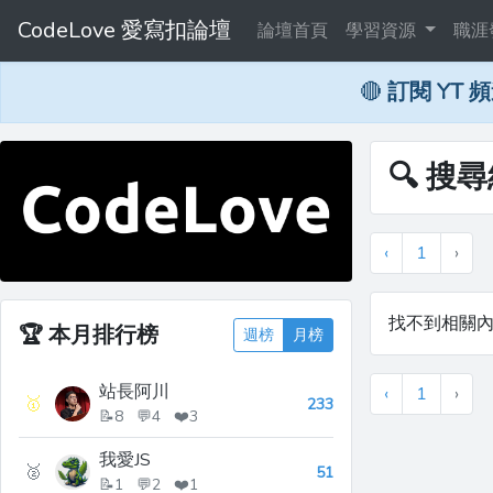
CodeLove 愛寫扣論壇
論壇首頁
學習資源
職涯
🔴
訂閱 YT 
🔍 搜尋
‹
1
›
找不到相關
🏆
本月排行榜
週榜
月榜
站長阿川
‹
1
›
🥇
233
📝8 💬4 ❤️3
我愛JS
🥈
51
📝1 💬2 ❤️1