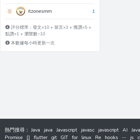
🥉
itzonesmm
1
評分標準：發文×10 + 留言×3 + 獲讚×5 +
點讚×1 + 瀏覽數÷10
本數據每小時更新一次
熱門搜尋
：
Java
java
Javascript
javasc
javascript
AI
Jav
Promise
[]
flutter
git
GIT
for
linux
Re
hooks
--
js
c