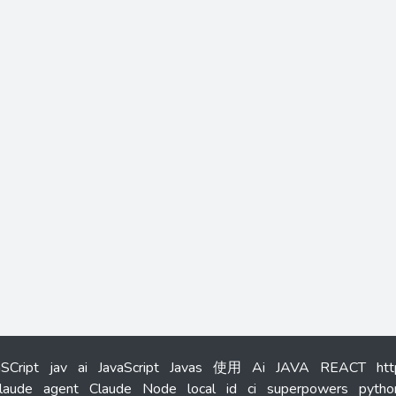
aSCript
jav
ai
JavaScript
Javas
使用
Ai
JAVA
REACT
ht
laude
agent
Claude
Node
local
id
ci
superpowers
pytho