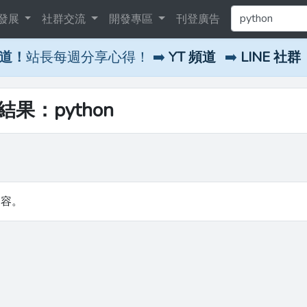
發展
社群交流
開發專區
刊登廣告
頻道！
站長每週分享心得！ ➡️
YT 頻道
➡️
LINE 社群
結果：python
內容。