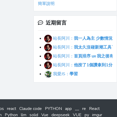
簡單說明
近期留言
站長阿川：
我一人為主 少數情況會
站長阿川：
我太久沒碰新潮工具了..
站長阿川：
首頁排序 ux 我之後
站長阿川：
他按了1個讚拿到1分
我愛JS：
學習
tps
react
Claude code
PYTHON
app
__
re
React
n
Python
llm
solid
Vue
deepseek
VUE
py
imgur