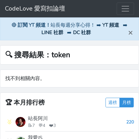
CodeLove 愛寫扣論壇
🔴
訂閱 YT 頻道！
站長每週分享心得！ ➡️
YT 頻道
➡️
×
LINE 社群
➡️
DC 社群
🔍 搜尋結果：token
找不到相關內容。
🏆
本月排行榜
週榜
月榜
站長阿川
🥇
220
📝7 💬4 ❤️3
我愛JS