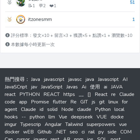
🥈
51
📝1 💬2 ❤️1
🥉
itzonesmm
1
評分標準：發文×10 + 留言×3 + 獲讚×5 + 點讚×1 + 瀏覽數÷10
本數據每小時更新一次
熱門搜尋
：
Java
javascript
javasc
java
Javascript
AI
JavaSCript
jav
JavaScript
Javas
Ai
使用
ai
JAVA
react
PYTHON
REACT
https
__
[]
React
re
Claude
code
app
Promise
flutter
Re
GIT
js
git
linux
for
agent
Claude
id
solid
Node
claude
Python
local
hooks
--
python
llm
Vue
deepseek
VUE
docke
imgur
Typescrip
Angular
Tailwind
superpowers
vue
docker
wEB
Github
.NET
seo
ci
rail
py
side
COM
Can
cursor
jquery
rest
AR
npm
ios
SQL
post