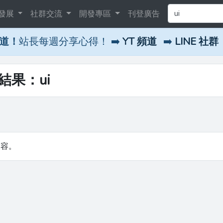
發展
社群交流
開發專區
刊登廣告
頻道！
站長每週分享心得！ ➡️
YT 頻道
➡️
LINE 社群
尋結果：ui
內容。