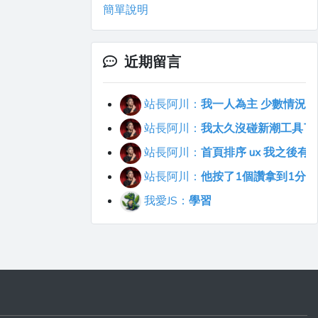
簡單說明
近期留言
站長阿川：
我一人為主 少數情況會
站長阿川：
我太久沒碰新潮工具了..
站長阿川：
首頁排序 ux 我之後
站長阿川：
他按了1個讚拿到1分
我愛JS：
學習