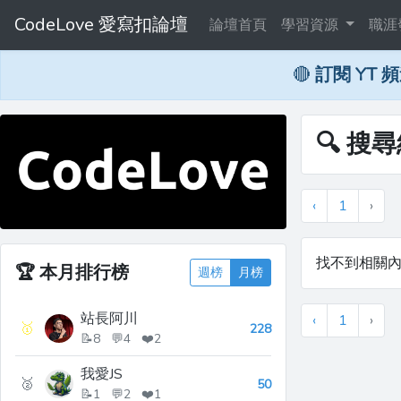
CodeLove 愛寫扣論壇
論壇首頁
學習資源
職涯
🔴
訂閱 YT 
🔍 搜
‹
1
›
找不到相關
🏆
本月排行榜
週榜
月榜
站長阿川
‹
1
›
🥇
228
📝8 💬4 ❤️2
我愛JS
🥈
50
📝1 💬2 ❤️1