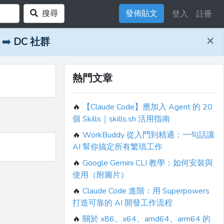
搜尋
發佈貼文
登入
註冊
×
➡️
DC 社群
熱門文章
🔥
【Claude Code】應加入 Agent 的 20
個 Skills｜skills.sh 活用指南
🔥
WorkBuddy 從入門到精通：一句話讓
AI 幫你搞定所有繁瑣工作
🔥
Google Gemini CLI 教學：如何安裝與
使用（附圖片）
🔥
Claude Code 進階：用 Superpowers
打造可靠的 AI 開發工作流程
🔥
關於 x86、x64、amd64、arm64 的