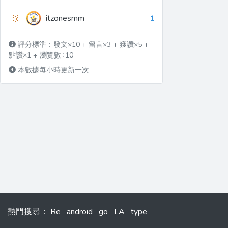
🥉
itzonesmm
1
評分標準：發文×10 + 留言×3 + 獲讚×5 +
點讚×1 + 瀏覽數÷10
本數據每小時更新一次
熱門搜尋
：
Re
android
go
LA
type