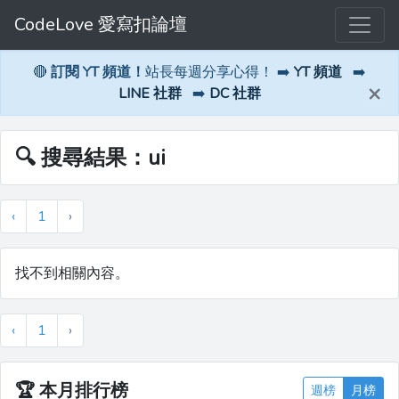
CodeLove 愛寫扣論壇
🔴
訂閱 YT 頻道！
站長每週分享心得！ ➡️
YT 頻道
➡️
×
LINE 社群
➡️
DC 社群
🔍 搜尋結果：ui
‹
1
›
找不到相關內容。
‹
1
›
🏆
本月排行榜
週榜
月榜