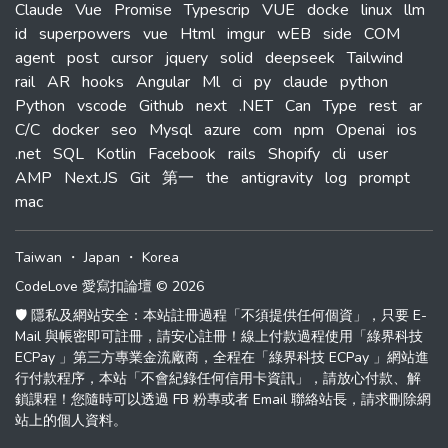
Claude
Vue
Promise
Typescrip
VUE
docke
linux
llm
id
superpowers
vue
Html
imgur
wEB
side
COM
agent
post
cursor
jquery
solid
deepseek
Tailwind
rail
AR
hooks
Angular
Ml
ci
py
claude
python
Python
vscode
Github
next
.NET
Can
Type
rest
ar
C/C
docker
seo
Mysql
azure
com
npm
Openai
ios
.net
SQL
Kotlin
Facebook
rails
Shopify
cli
user
AMP
Next.JS
Git
第一
the
antigravity
log
prompt
mac
Taiwan
・
Japan
・
Korea
CodeLove 愛寫扣論壇 © 2026
🛡️ 隱私及網站安全：本站註冊過程「不須提供任何個資」，只要 E-
Mail 與帳密即可註冊，請安心註冊！線上付款過程使用「綠界科技
ECPay 」第三方專業金流廠商，全程在「綠界科技 ECPay 」網站進
行付款程序，本站「不會紀錄任何信用卡資訊」，請放心付款、解
鎖課程！您隨時可以透過 FB 粉專或者 Email 聯絡站長，請求刪除網
站上的個人資料。