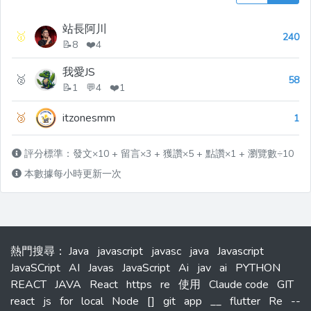
站長阿川
🥇
240
📝8 ❤️4
我愛JS
🥈
58
📝1 💬4 ❤️1
🥉
itzonesmm
1
評分標準：發文×10 + 留言×3 + 獲讚×5 + 點讚×1 + 瀏覽數÷10
本數據每小時更新一次
熱門搜尋
：
Java
javascript
javasc
java
Javascript
JavaSCript
AI
Javas
JavaScript
Ai
jav
ai
PYTHON
REACT
JAVA
React
https
re
使用
Claude code
GIT
react
js
for
local
Node
[]
git
app
__
flutter
Re
--