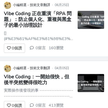
很喜歡，而且到現在還是很喜歡。Vi...
小編精選 - 技術文章翻譯
·
06月25日
Vibe Coding 正在重演「RPA 問
題」：防止個人化、重複與黑盒
子的最小治理設計
[]
(#%E3%81%AF%E3%81%98%E3%82%81%E3%81%A
前言
0留言
160瀏覽
0
個讚
===========================================
我是 GMO Connect 的平島。 自從團隊開
始使用 Claude Code 之後，雖然變得更方
便了，但也衍生出...
小編精選 - 技術文章翻譯
·
04月05日
Vibe Coding：一開始很快，但
後半突然變得很吃力
実際操作後發現的事 --------------------
-----------------------------------------
-----------------------------------------
0留言
413瀏覽
0
個讚
--------------------------------------...