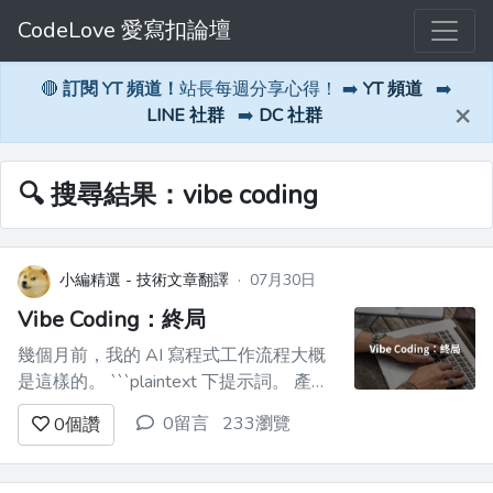
CodeLove 愛寫扣論壇
🔴
訂閱 YT 頻道！
站長每週分享心得！ ➡️
YT 頻道
➡️
×
LINE 社群
➡️
DC 社群
🔍 搜尋結果：vibe coding
小編精選 - 技術文章翻譯
·
07月30日
Vibe Coding：終局
幾個月前，我的 AI 寫程式工作流程大概
是這樣的。 ```plaintext 下提示詞。 產
生。 複製。 執行。 出錯。 再下提示詞。
0留言
233瀏覽
0
個讚
再產生。 弄壞別的東西。 修掉那個。 慶
祝。 ``` 如果你曾經用 AI 做過任何東西，
你大概也經歷過這個循環。 老實說，我