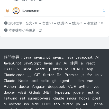
📝1 💬2 ❤️1
🥉
itzonesmm
1
評分標準：發文×10 + 留言×3 + 獲讚×5 + 點讚×1 + 瀏覽數÷10
本數據每小時更新一次
熱門搜尋
：
Java
javascript
javasc
java
Javascript
AI
JavaSCript
JavaScript
Javas
jav
Ai
使用
ai
react
PYTHON
JAVA
React
[]
https
re
REACT
app
Claude code
__
GIT
flutter
Re
Promise
js
for
linux
Claude
Node
local
solid
git
agent
--
llm
Vue
Python
docke
Angular
deepseek
VUE
python
vue
docker
wEB
Github
.NET
Typescrip
jquery
rest
id
Tailwind
rail
superpowers
claude
imgur
hooks
post
ci
vscode
ios
side
COM
seo
cursor
py
AR
Openai