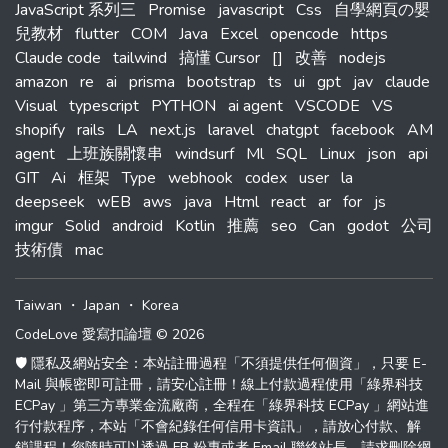
JavaScript 系列三
Promise
javascript
Css
自學網頁の嬰
兒教材
flutter
COM
Java
Excel
opencode
https
Claude code
tailwind
搞懂 Cursor
[]
改善
nodejs
amazon
re
ai
prisma
bootstrap
ts
ui
gpt
jav
claude
Visual
typescript
PYTHON
ai agent
VSCODE
VS
shopify
rails
LA
next.js
laravel
chatgpt
facebook
AM
agent
上班族關懷串
windsurf
Ml
SQL
Linux
json
api
GIT
Ai
框架
Type
webhook
codex
user
la
deepseek
wEB
aws
java
Html
react
ar
for
js
imgur
Solid
android
Kotlin
推薦
seo
Can
godot
公司
技術債
mac
Taiwan
・
Japan
・
Korea
CodeLove 愛寫扣論壇 © 2026
🛡️ 隱私及網站安全：本站註冊過程「不須提供任何個資」，只要 E-
Mail 與帳密即可註冊，請安心註冊！線上付款過程使用「綠界科技
ECPay 」第三方專業金流廠商，全程在「綠界科技 ECPay 」網站進
行付款程序，本站「不會紀錄任何信用卡資訊」，請放心付款、解
鎖課程！您隨時可以透過 FB 粉專或者 Email 聯絡站長，請求刪除網