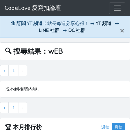
CodeLove 愛寫扣論壇
🔴
訂閱 YT 頻道！
站長每週分享心得！ ➡️
YT 頻道
➡️
×
LINE 社群
➡️
DC 社群
🔍 搜尋結果：wEB
‹
1
›
找不到相關內容。
‹
1
›
🏆
本月排行榜
週榜
月榜