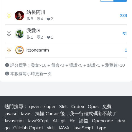
站長阿川
🥇
233
📝8 💬4 ❤️2
我愛JS
🥈
51
📝1 💬2 ❤️1
🥉
itzonesmm
1
評分標準：發文×10 + 留言×3 + 獲讚×5 + 點讚×1 + 瀏覽數÷10
本數據每小時更新一次
熱門搜尋
：
qwen
super
Skill
Codex
Opus
免費
javasc
Javas
搞懂 Cursor 後，我一行程式碼都不敲了
Javascript
JavaSCript
AI
git
Re
請益
Opencode
idea
go
GitHub Copilot
skill
JAVA
JavaScript
type