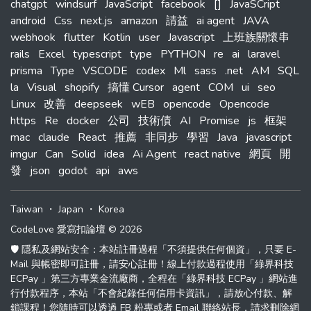
chatgpt
windsurf
JavaScript
facebook
[]
JavaSCript
android
Css
next.js
amazon
請益
ai agent
JAVA
webhook
flutter
Kotlin
user
Javascript
上班族關懷串
rails
Excel
typescript
type
PYTHON
re
ai
laravel
prisma
Type
VSCODE
codex
Ml
sass
.net
AM
SQL
la
Visual
shopify
搞懂 Cursor
agent
COM
ui
seo
Linux
改善
deepseek
wEB
opencode
Opencode
https
Re
docker
公司
技術債
AI
Promise
js
框架
mac
claude
React
推薦
非同步
學習
Java
javascript
imgur
Can
Solid
idea
Ai Agent
react native
網頁
開
發
json
godot
api
aws
Taiwan
・
Japan
・
Korea
CodeLove 愛寫扣論壇 © 2026
🛡️ 隱私及網站安全：本站註冊過程「不須提供任何個資」，只要 E-
Mail 與帳密即可註冊，請安心註冊！線上付款過程使用「綠界科技
ECPay 」第三方專業金流廠商，全程在「綠界科技 ECPay 」網站進
行付款程序，本站「不會紀錄任何信用卡資訊」，請放心付款、解
鎖課程！您隨時可以透過 FB 粉專或者 Email 聯絡站長，請求刪除網