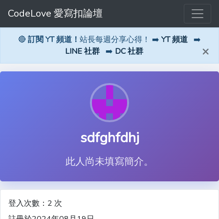
CodeLove 愛寫扣論壇
🔴
訂閱 YT 頻道！
站長每週分享心得！ ➡️
YT 頻道
➡️
×
LINE 社群
➡️
DC 社群
sdfghfdhj
此人尚未填寫簡介。
登入次數：2 次