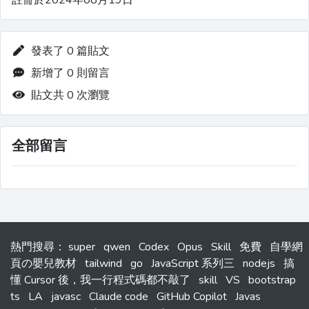
註冊於2024年08月19日
發表了 0 篇貼文
新增了 0 則留言
貼文共 0 次瀏覽
全部留言
熱門搜尋
：
super
qwen
Codex
Opus
Skill
免費
自學網
頁の嬰兒教材
tailwind
go
JavaScript 系列三
nodejs
搞
懂 Cursor 後，我一行程式碼都不敲了
skill
VS
bootstrap
ts
LA
javasc
Claude code
GitHub Copilot
Javas