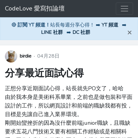
CodeLove 愛寫扣論壇
🔴
訂閱 YT 頻道！
站長每週分享心得！ ➡️
YT 頻道
➡️
×
LINE 社群
➡️
DC 社群
birdie
·
04月28日
分享最近面試心得
正想分享近期面試心得，站長就先PO文了，哈哈
由於我本身是美術科系畢業，之前也是做包裝和平面
設計的工作，所以網頁設計和前端的職缺我都有投，
目標是先讓自己進入業界環境。
剛開始蠻挫折的因為沒什麼前端junior職缺，且職缺
要求五花八門技術又要有相關工作經驗或是相關科