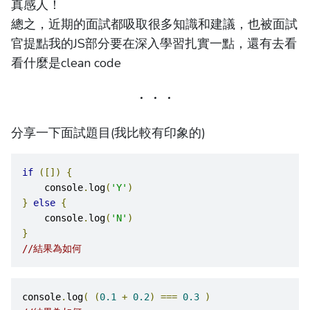
真感人！
總之，近期的面試都吸取很多知識和建議，也被面試
官提點我的JS部分要在深入學習扎實一點，還有去看
看什麼是clean code
分享一下面試題目(我比較有印象的)
if
([])
{
    console
.
log
(
'Y'
)
}
else
{
    console
.
log
(
'N'
)
}
//結果為如何
console
.
log
(
(
0.1
+
0.2
)
===
0.3
)