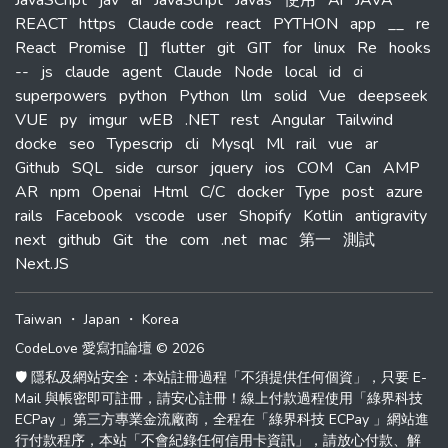
JavaSCript
jav
ai
JavaScript
Javas
使用
Ai
JAVA
REACT
https
Claude code
react
PYTHON
app
__
re
React
Promise
[]
flutter
git
GIT
for
linux
Re
hooks
--
js
claude
agent
Claude
Node
local
id
ci
superpowers
python
Python
llm
solid
Vue
deepseek
VUE
py
imgur
wEB
.NET
rest
Angular
Tailwind
docke
seo
Typescrip
cli
Mysql
Ml
rail
vue
ar
Github
SQL
side
cursor
jquery
ios
COM
Can
AMP
AR
npm
Openai
Html
C/C
docker
Type
post
azure
rails
Facebook
vscode
user
Shopify
Kotlin
antigravity
next
github
Git
the
com
.net
mac
第一
測試
Next.JS
Taiwan
・
Japan
・
Korea
CodeLove 愛寫扣論壇 © 2026
🛡️ 隱私及網站安全：本站註冊過程「不須提供任何個資」，只要 E-
Mail 與帳密即可註冊，請安心註冊！線上付款過程使用「綠界科技
ECPay 」第三方專業金流廠商，全程在「綠界科技 ECPay 」網站進
行付款程序，本站「不會紀錄任何信用卡資訊」，請放心付款、解