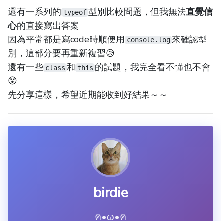
還有一系列的
型別比較問題，但我無法
直覺信
typeof
心
的直接寫出答案
因為平常都是寫code時順便用
來確認型
console.log
別，這部分要再重新複習😥
還有一些
和
的試題，我完全看不懂也不會
class
this
😵
先分享這樣，希望近期能收到好結果～～
birdie
ฅ•ω•ฅ