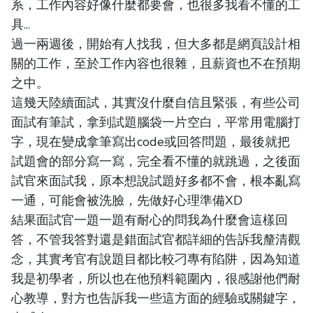
系，工作內容好像什麼都要會，也很多我看不懂的工
具...
過一兩週後，開始有人找我，但大多都是網頁設計相
關的工作，至於工作內容也很雜，且薪資也不在預期
之中。
這幾天陸續面試，其實沒什麼自信且緊張，有些公司
面試有筆試，拿到試題腦袋一片空白，平常用電腦打
字，現在變成拿筆寫出code或回答問題，最後就把
試題會的部分寫一寫，完全看不懂的就跳過，之後面
試官來面試我，原本想說試題好多都不會，根本亂寫
一通，可能會被洗臉，先做好心理準備XD
結果面試官一題一題有耐心的問我為什麼會這樣回
答，不管我答對還是錯面試官都詳細的告訴我釐清觀
念，其實考官有說題目都比較刁專有陷阱，因為知道
我是初學者，所以也在他預料範圍內，很感謝他們耐
心教導，對方也告訴我一些這方面的經驗或關鍵字，