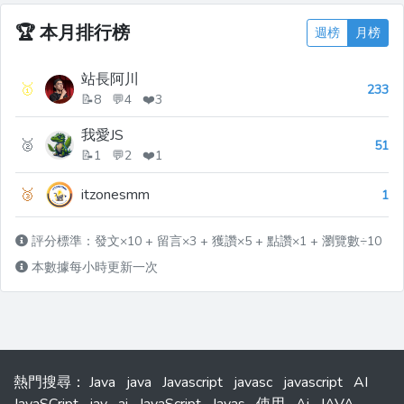
🏆
本月排行榜
週榜
月榜
站長阿川
🥇
233
📝8 💬4 ❤️3
我愛JS
🥈
51
📝1 💬2 ❤️1
🥉
itzonesmm
1
評分標準：發文×10 + 留言×3 + 獲讚×5 + 點讚×1 + 瀏覽數÷10
本數據每小時更新一次
熱門搜尋
：
Java
java
Javascript
javasc
javascript
AI