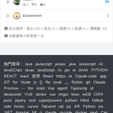
🥈
59
📝1 💬4 ❤️1
🥉
itzonesmm
1
評分標準：發文×10 + 留言×3 + 獲讚×5 + 點讚×1 + 瀏覽數÷10
本數據每小時更新一次
熱門搜尋
：
Java
javascript
javasc
java
Javascript
AI
JavaSCript
Javas
JavaScript
Ai
jav
ai
JAVA
PYTHON
REACT
react
使用
React
https
re
Claude code
app
GIT
for
Node
js
[]
Re
local
__
flutter
git
Claude
Promise
--
llm
solid
Vue
agent
Typescrip
id
deepseek
VUE
docke
vue
imgur
linux
wEB
COM
post
jquery
rest
superpowers
python
Html
Github
side
hooks
cursor
Tailwind
rail
py
AR
Python
ios
.NET
Angular
Ml
ci
claude
vscode
docker
next
Can