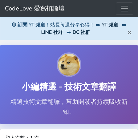
CodeLove 愛寫扣論壇
🔴
訂閱 YT 頻道！
站長每週分享心得！ ➡️
YT 頻道
➡️
×
LINE 社群
➡️
DC 社群
小編精選 - 技術文章翻譯
精選技術文章翻譯，幫助開發者持續吸收新
知。