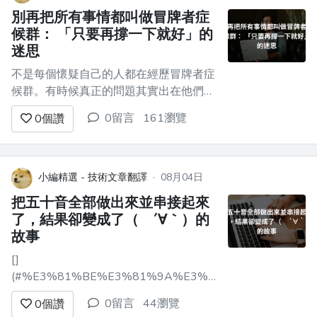
別再把所有事情都叫做冒牌者症
候群： 「只要再撐一下就好」的
迷思
不是每個懷疑自己的人都在經歷冒牌者症
候群。有時候真正的問題其實出在他們選
擇的策略上，而這正是學會分辨兩者差異
0留言
161瀏覽
0
個讚
如此重要的原因。 我在 DEV 上讀了很多
關於倦怠、冒牌者症候群，以及類似主題
的文章。我想分享一下自己的觀點，因為
我總覺得，有些常常講得很有自信的建
小編精選 - 技術文章翻譯
·
08月04日
議，其實可能弊大於利。症狀可能是真
把五十音全部做出來並串接起來
的，但診...
了，結果卻變成了（ ´∀｀）的
故事
[]
(#%E3%81%BE%E3%81%9A%E3%81%93%E3%82%8
先來聽這個 -----------------------------
0留言
44瀏覽
0
個讚
--...