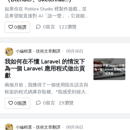
如果你在 Roblox Studio 裡製作遊戲，並
且希望能直接對 AI「說一聲」，它就能
幫你寫 Luau、編輯腳本，甚至替你打造
0留言
122瀏覽
0
個讚
遊戲世界，那你可能還不知道，其實已經
有一個免費方案了。 **ZeroScript** 是一
款免費、開源的瀏覽器擴充功能，可以把
DeepSeek、Gemini、Kimi...
小編精選 - 技術文章翻譯
·
08月06日
我如何在不懂 Laravel 的情況下
為一個 Laravel 應用程式做出貢
獻
兩個月前，我獲得了一個使用陌生語言與
框架的程式碼庫存取權。*我感受到很大
的壓力*。我原本主要接觸的是 React 和
0留言
29瀏覽
0
個讚
JavaScript，現在要投入 PHP 和 Laravel
專案，讓我覺得很有壓迫感。 我曾擔
心，學習新的環境會花上*幾個月*，我才
能做出有意義的貢獻。 但事實並非如
小編精選 - 技術文章翻譯
·
08月06日