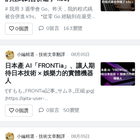
# 我用 3 週學會 Go。昨天，我的程式碼
被合併進 k9s。 *從零 Go 經驗到在最受
歡迎的 Kubernetes 終端機 UI 中合併 PR
0留言
163瀏覽
0
個讚
—— 我如何誤讀 HTTP/1.1 升級、弄壞自
己的測試套件，以及學到在 Kubernetes
1.31 改變底層規則時，`create` 和 `ge...
小編精選 - 技術文章翻譯
·
08月05日
日本產 AI「FRONTia」、讓人期
待日本技術 × 娛樂力的實體機器
人
![すもも_FRONTia記事_サムネ_圧縮.jpg]
(https://qiita-user-
contents.imgix.net/https%3A%2F%2Fqiita-
0留言
50瀏覽
0
個讚
image-store.s3.ap-northeast-
1.amazonaws.com%2F0%2F4138952%2Faffb...
小編精選 - 技術文章翻譯
·
08月05日