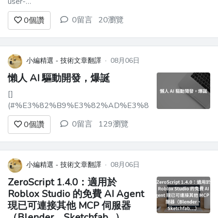
user-
contents.imgix.net/https%3A%2F%2Fqiita-
0留言
20瀏覽
0
個讚
image-store.s3.ap-northeast-
1.amazonaws.com%2F0%2F4138952%2F38b5d920-
201b-...
小編精選 - 技術文章翻譯
·
08月06日
懶人 AI 驅動開發，爆誕
[]
(#%E3%82%B9%E3%82%AD%E3%83%AB%E8%87%A
0留言
129瀏覽
0
個讚
小編精選 - 技術文章翻譯
·
08月06日
ZeroScript 1.4.0：適用於
Roblox Studio 的免費 AI Agent
現已可連接其他 MCP 伺服器
（Blender、Sketchfab…）