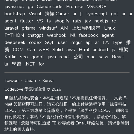
javascript
go
Claude code
Promise
VSCODE
bootstrap
Visual
搞懂 Cursor
ui
[]
typescript
gpt
ai
ai
agent
flutter
VS
ts
shopify
rails
jav
next.js
re
laravel
prisma
windsurf
AM
上班族關懷串
Linux
PYTHON
chatgpt
webhook
Ml
facebook
agent
deepseek
codex
SQL
user
imgur
api
ar
LA
Type
推
薦
COM
Can
wEB
Solid
aws
Html
android
js
框架
Kotlin
seo
godot
java
react
公司
mac
sass
React
la
學習
.NET
for
Taiwan
・
Japan
・
Korea
CodeLove 愛寫扣論壇 © 2026
🛡️ 隱私及網站安全：本站註冊過程「不須提供任何個資」，只要 E-
Mail 與帳密即可註冊，請安心註冊！線上付款過程使用「綠界科技
ECPay 」第三方專業金流廠商，全程在「綠界科技 ECPay 」網站進
行付款程序，本站「不會紀錄任何信用卡資訊」，請放心付款、解
鎖課程！您隨時可以透過 FB 粉專或者 Email 聯絡站長，請求刪除網
站上的個人資料。