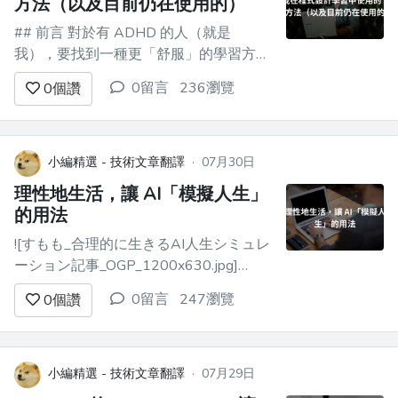
方法（以及目前仍在使用的）
## 前言 對於有 ADHD 的人（就是
我），要找到一種更「舒服」的學習方式
是極其困難又充滿挑戰的，尤其當這類主
0留言
236瀏覽
0
個讚
題又是數理科目時（我本來是文組卻在做
資訊工程，驚不驚喜），所以我決定自己
去找一些方法，而且當然，對我來說超級
有效，希望也很希望對你們有幫助。 **注
小編精選 - 技術文章翻譯
·
07月30日
意（小提醒）**：可以每種方法都試看...
理性地生活，讓 AI「模擬人生」
的用法
![すもも_合理的に生きるAI人生シミュレ
ーション記事_OGP_1200x630.jpg]
(https://qiita-user-
0留言
247瀏覽
0
個讚
contents.imgix.net/https%3A%2F%2Fqiita-
image-store.s3.ap-northeast-
1.amazonaws.com%2F...
小編精選 - 技術文章翻譯
·
07月29日