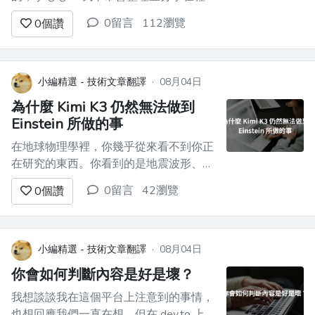
式學習和實務中容易卡關的重點，以及思
0留言
112瀏覽
0
個讚
考方式。 如果你對 PRUM 有興趣，也歡
迎看看我們的企業網站。 ▶[企業網站]
(https://prum.jp/recruit-lp/?
utm_source=qiita&utm_medi...
小編精選 - 技術文章翻譯
·
08月04日
為什麼 Kimi K3 仍然無法做到
Einstein 所做的事
在地球物理學裡，你幾乎從來看不到你正
在研究的東西。你看到的是地震波形、重
力異常、電阻率曲線。你看不到岩石本
0留言
42瀏覽
0
個讚
身。你看到的是岩石的回音，而你必須去
猜地下哪種結構會剛好產生那個回音，而
不是別的。沒有人會直接把答案交給你。
你是從結果去推斷原因。 我很多年都沒
小編精選 - 技術文章翻譯
·
08月04日
再想過大學時學到的那一部分，直到我做
你會如何判斷內容是好是壞？
出了 Boo...
我想談談我在這個平台上注意到的事情，
也想回應我們一直在想、但在 dev.to 上