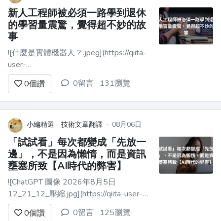
此。 有...
新人工程師被必須一路學到退休
的學習量震驚，覺得超不妙的故
事
![什麼是實體機器人？.jpeg](https://qiita-
user-
contents.imgix.net/https%3A%2F%2Fqiita-
0留言
131瀏覽
0
個讚
image-store.s3.ap-northeast-
1.amazonaws.com%2F0%2F4458573%2Fb53b6ddf-
86de-...
小編精選 - 技術文章翻譯
·
08月06日
「試試看」每次都變成「先放一
邊」，不是因為懶惰，而是資訊
壅塞所致【AI時代的弊害】
![ChatGPT 圖像 2026年8月5日
12_21_12_壓縮.jpg](https://qiita-user-
contents.imgix.net/https%3A%2F%2Fqiita-
0留言
125瀏覽
0
個讚
image-store.s3.ap-northeast-