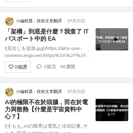
代理人進行修改時，都得一再重做同樣的
調查，心裡總會想「這個修正到底會影響
到哪裡」呢？![:frowning2:](htt...
小編精選 - 技術文章翻譯
·
07月31日
「架構」到底是什麼？我查了 IT
パスポート中的 EA
![見出しを追加.jpg](https://qiita-user-
contents.imgix.net/https%3A%2F%2Fqiita-
image-store.s3.ap-northeast-
0留言
46瀏覽
0
個讚
1.amazonaws.com%2F0%2F4458573%2F9baafdd2-
6236-4650...
小編精選 - 技術文章翻譯
·
07月31日
AI的極限不在於頭腦，而在於電
力與散熱【什麼是宇宙資料中
心？】
![すもも_AIの限界は電気と冷却記事_サ