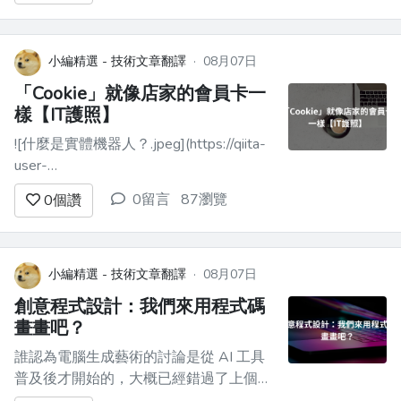
大型企業，已經是好一陣子以前了。 當
時我是全端...
小編精選 - 技術文章翻譯
·
08月07日
「Cookie」就像店家的會員卡一
樣【IT護照】
![什麼是實體機器人？.jpeg](https://qiita-
user-
contents.imgix.net/https%3A%2F%2Fqiita-
0留言
87瀏覽
0
個讚
image-store.s3.ap-northeast-
1.amazonaws.com%2F0%2F4458573%2F00b68a95-
2b44-...
小編精選 - 技術文章翻譯
·
08月07日
創意程式設計：我們來用程式碼
畫畫吧？
誰認為電腦生成藝術的討論是從 AI 工具
普及後才開始的，大概已經錯過了上個世
紀就已經出現的大量關於生成藝術、電腦