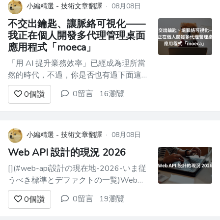
小編精選 - 技術文章翻譯
·
08月08日
不交出鑰匙、讓脈絡可視化——
我正在個人開發多代理管理桌面
應用程式「moeca」
「用 AI 提升業務效率」已經成為理所當
然的時代，不過，你是否也有過下面這些
經驗呢？ - 明明沒有產出我想要的結
0留言
16瀏覽
0
個讚
果…… - 輸出裡混進了不需要的資料…… -
明明和事實不符，卻還是講得很像真
的…… 而且一旦開始在團隊裡使用，還會
冒出其他不安。 - 這個代理，**到底把公
小編精選 - 技術文章翻譯
·
08月08日
司內的程式碼和資料送到哪...
Web API 設計的現況 2026
[](#web-api設計の現在地-2026-いま従
うべき標準とデファクトの一覧)Web
API 設計の現在地 2026：現在應遵循的
0留言
19瀏覽
0
個讚
標準與事實標準一覽
============================================