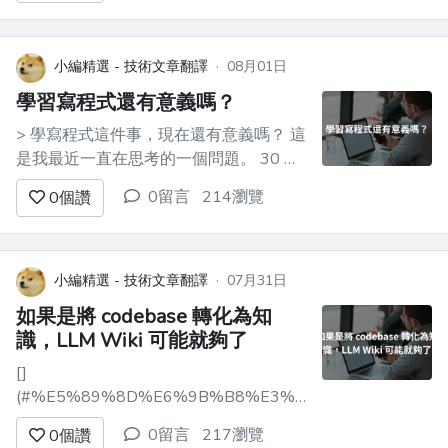
每天都同時並行使用 [Claude Code]
(https://www.anthropi...
小編精選 - 技術文章翻譯
·
08月01日
學習寫程式還有意義嗎？
> 學寫程式這件事，現在還有意義嗎？ 這
是我最近一直在思考的一個問題。 30 多
年前我開始學程式設計時，老師並不是先
0留言
214瀏覽
0
個讚
教我們某種程式語言。 相反地，他們先
教我們演算法、流程圖、需求、輸入與輸
出、條件判斷、迴圈，以及在寫下第一行
程式碼之前，如何先推理出一個解法。
小編精選 - 技術文章翻譯
·
07月31日
當時我並沒有完全體會到這種教學方...
如果是將 codebase 轉化為知
識，LLM Wiki 可能就夠了
[]
(#%E5%89%8D%E6%9B%B8%E3%81%8D)
前言 -----------------------------------
0留言
217瀏覽
0
個讚
你是否也有過這樣的經驗：每次請求程式