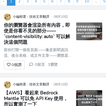
‹
1
2
3
4
5
6
7
8
9
10
...
5
小編精選 - 技術文章翻譯
·
08月10日
你的瀏覽器會渲染所有內容，即
使是你看不見的部分——
`content-visibility: auto` 可以解
決這個問題
當你打開一個長頁面——像是新聞資訊
流、後台表格、或文件文章——瀏覽器會
對上面的每個元素做版面配置與繪製。
0留言
3瀏覽
0
個讚
500 列表格列全部都會處理。300 張資
訊流卡片全部都會處理。還有這次瀏覽中
你永遠不會捲到的那些章節，也一樣。接
著只要有任何變動，它又會再做一次；視
小編精選 - 技術文章翻譯
·
08月10日
窗大小改變時，也會再做一次。這些工作
【AWS】看起來 Bedrock
都是真實存...
Mantle 可以免 API Key 使用，
所以實測了一下