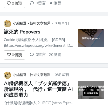
0留言
30瀏覽
0
個讚
藝術與參數化設計的討論。本文要進一步
理解的「創意程式設計」，是透過演算法
生成藝術的其中一種方式，遠遠不只是丟
一個提示詞給 AI，然後等待作品被生
小編精選 - 技術文章翻譯
·
08月07日
成。它是一種逐行構築的創作方式，程式
該死的 Popovers
設計師把...
Cookie 橫幅依然令人困擾。 [GDPR]
(https://en.wikipedia.org/wiki/General_Data_Protection_Regul
歐洲的隱私法規，看起來就像是官僚式退
0留言
20瀏覽
0
個讚
步的完美例子。但沒有任何法律強制你一
定要把 Cookie 橫幅做成遮住內容、讓人
幾...
小編精選 - 技術文章翻譯
·
08月07日
AI僧侶機器人「ブッダ羅伊德」
所展現的，「代行」這一實體 AI
的成長潛力
![什麼是物理機器人？.JPEG](https://qiita-