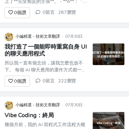
上了**完全相反的主張**。 - **A**：「準
備 20 項以上的模板，應該把角色、規
0留言
287瀏覽
0
個讚
範、測試策略、安全性都涵蓋進去」 -
**B**：「8 行就夠了。與其增加，不如
刪減更有效」 兩邊都寫得很有自信。實
際都試過之後，我又重讀了官方文件，**
小編精選 - 技術文章翻譯
·
07月30日
到底誰對誰...
我打造了一個能即時重寫自身 UI
的聊天應用程式
所以我一直有個念頭，讓我怎麼也放不
下。 每個 AI 聊天應用的運作方式都一
樣。你輸入一些內容，模型回傳文字或
0留言
222瀏覽
0
個讚
Markdown，介面再把它渲染成漂亮的段
落。如果你只是想要答案，這很正常。但
如果你是真的想要 *做出* 什麼東西，這
就真的很無聊。 如果 AI 可以回傳一個你
小編精選 - 技術文章翻譯
·
07月30日
能點擊的可運作遊戲版面呢？...
Vibe Coding：終局
幾個月前，我的 AI 寫程式工作流程大概