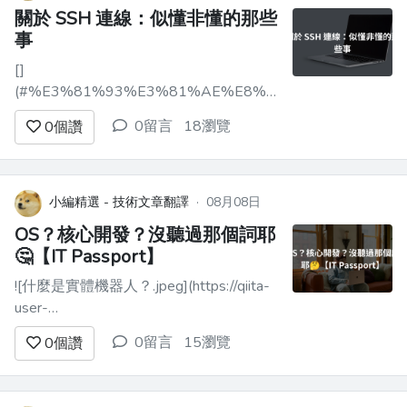
關於 SSH 連線：似懂非懂的那些
事
[]
(#%E3%81%93%E3%81%AE%E8%A8%98%E4%BA%8
本文的使用方式 ------------------------
0留言
18瀏覽
0
個讚
----------------------------------------
-...
小編精選 - 技術文章翻譯
·
08月08日
OS？核心開發？沒聽過那個詞耶
🤔【IT Passport】
![什麼是實體機器人？.jpeg](https://qiita-
user-
contents.imgix.net/https%3A%2F%2Fqiita-
0留言
15瀏覽
0
個讚
image-store.s3.ap-northeast-
1.amazonaws.com%2F0%2F4458573%2Ffd9733da-
7fa9-...