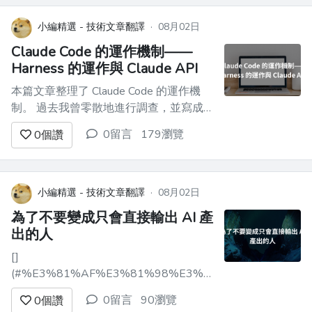
為那些煩惱於「如何做整體最佳化」「如
何讓現場真正願意使用」的 DX 負責人與
小編精選 - 技術文章翻譯
·
08月02日
內部 PM 的參考。 ---...
Claude Code 的運作機制——
Harness 的運作與 Claude API
本篇文章整理了 Claude Code 的運作機
制。 過去我曾零散地進行調查，並寫成
了幾篇文章。 - [驗證了閱讀 Claude Code
0留言
179瀏覽
0
個讚
文件時覺得在意的幾件事]
(https://qiita.com/megmogmog1965/items/72dd0aeb69115
- [調查...
小編精選 - 技術文章翻譯
·
08月02日
為了不要變成只會直接輸出 AI 產
出的人
[]
(#%E3%81%AF%E3%81%98%E3%82%81%E3%81%A
前言 ------------------------------------
0留言
90瀏覽
0
個讚
--------- 我當工程師已經 4 年了。現在