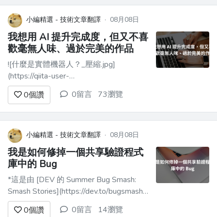
小編精選 - 技術文章翻譯
·
08月08日
我想用 AI 提升完成度，但又不喜
歡毫無人味、過於完美的作品
![什麼是實體機器人？_壓縮.jpg]
(https://qiita-user-
contents.imgix.net/https%3A%2F%2Fqiita-
0留言
73瀏覽
0
個讚
image-store.s3.ap-northeast-
1.amazonaws.com%2F0%2F4138952%2Ff3b2008e-
612...
小編精選 - 技術文章翻譯
·
08月08日
我是如何修掉一個共享驗證程式
庫中的 Bug
*這是由 [DEV 的 Summer Bug Smash:
Smash Stories](https://dev.to/bugsmash)
與 [Sentry](https://sentry.io/) 共同贊助的
0留言
14瀏覽
0
個讚
投稿。* 這件事發生在我曾經任職的某家