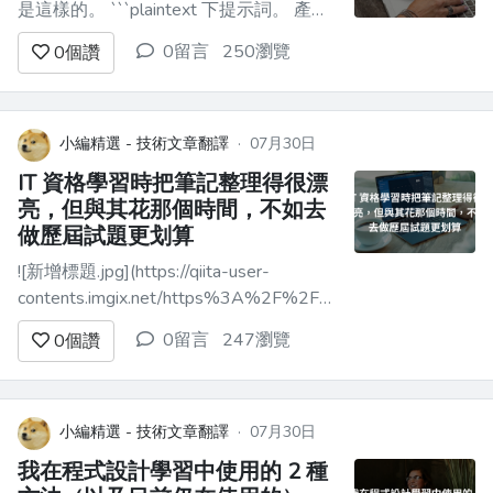
是這樣的。 ```plaintext 下提示詞。 產
生。 複製。 執行。 出錯。 再下提示詞。
0留言
250瀏覽
0
個讚
再產生。 弄壞別的東西。 修掉那個。 慶
祝。 ``` 如果你曾經用 AI 做過任何東西，
你大概也經歷過這個循環。 老實說，我
很喜歡，而且到現在還是很喜歡。Vi...
小編精選 - 技術文章翻譯
·
07月30日
IT 資格學習時把筆記整理得很漂
亮，但與其花那個時間，不如去
做歷屆試題更划算
![新增標題.jpg](https://qiita-user-
contents.imgix.net/https%3A%2F%2Fqiita-
image-store.s3.ap-northeast-
0留言
247瀏覽
0
個讚
1.amazonaws.com%2F0%2F4458573%2Fefc1b041-
a0b7-4118-8...
小編精選 - 技術文章翻譯
·
07月30日
我在程式設計學習中使用的 2 種