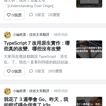
幾天前，我寫了這篇文章：
「[Understanding Over Origin]
(https://dev.to/adamthedeveloper/understanding-
0留言
28瀏覽
0
個讚
over-origin-4685)」，它得到了很多互
動，我真的很高興，因為這代表大家花時
間閱讀、理解我的觀點，而我也能在留言
裡...
小編精選 - 技術文章翻譯
·
08月05日
TypeScript 7 改用原生實作：哪
些真的改變、哪些沒有改變
大家現在應該都聽說 TypeScript「原生
化」了。我也一直看到同樣的錯誤結論：
TypeScript 現在好像可以不經編譯直接執
0留言
185瀏覽
0
個讚
行、build 步驟消失了、你的 `.ts` 檔可以
直接跑。 這些都沒有發生。你的瀏覽器
還是不能直接執行 TypeScript，Node 也
還是不能對它做型別檢查。真正...
小編精選 - 技術文章翻譯
·
08月05日
我花了 3 週學會 Go。昨天，我
的程式碼合併進了 k9s。