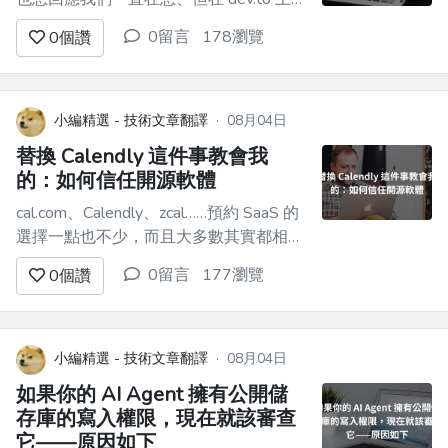
其實還不太常被討論的話題：**AI 的使
0留言
178瀏覽
0
個讚
用。** ![Image description](https://dev-
to-uploads.s3.us-east-
2.amazonaws.com/uploads/arti...
小編精選 - 技術文章翻譯
·
08月04日
替換 Calendly 這件事教會我
的：如何信任開源軟體
cal.com、Calendly、zcal……預約 SaaS 的
選擇一點也不少，而且大多數其實都相當
不錯。對很多自由工作者來說，免費方案
0留言
177瀏覽
0
個讚
已經足夠涵蓋基本需求。問題在於：你才
是產品（沒有什麼是真的免費），而你的
客戶資料會存在某個你無法完全掌控、也
無法完整稽核的地方。 我在另一個 SaaS
小編精選 - 技術文章翻譯
·
08月04日
工具上遇到...
如果你的 AI Agent 擁有公開儲
存庫的寫入權限，現在就該審查
它——原因如下