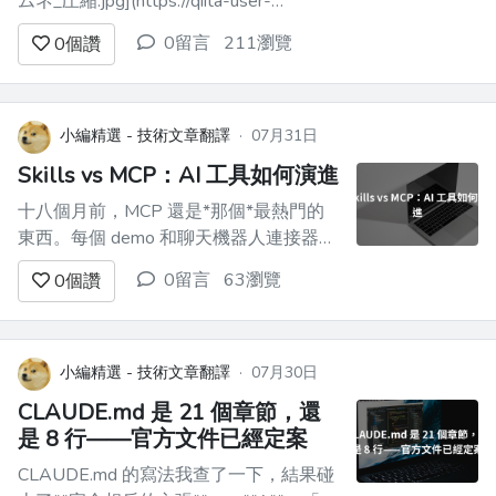
ムネ_圧縮.jpg](https://qiita-user-
contents.imgix.net/https%3A%2F%2Fqiita-
0留言
211瀏覽
0
個讚
image-store.s3.ap-northeast-
1.amazonaws.com%2F0%2F4138952%2F...
小編精選 - 技術文章翻譯
·
07月31日
Skills vs MCP：AI 工具如何演進
十八個月前，MCP 還是*那個*最熱門的
東西。每個 demo 和聊天機器人連接器，
底層都在用 MCP。當我開始看到大家都
0留言
63瀏覽
0
個讚
在談論 *Skills* 時，我就很好奇：MCP 和
Skills 之間有什麼關聯？它們只是同一個
問題的不同切面嗎？ 我在最新的影片裡
再次把這些問題帶去問 [@greggyb](...
小編精選 - 技術文章翻譯
·
07月30日
CLAUDE.md 是 21 個章節，還
是 8 行——官方文件已經定案
CLAUDE.md 的寫法我查了一下，結果碰