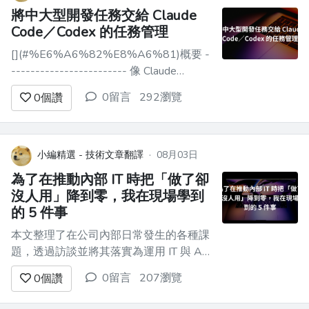
將中大型開發任務交給 Claude
Code／Codex 的任務管理
[](#%E6%A6%82%E8%A6%81)概要 -
------------------------ 像 Claude
Code、Codex 這類 AI 程式開發代理，可
0留言
292瀏覽
0
個讚
以一起處理程式碼調查、實作、測試、文
件更新等工作。 如果只是小型修正，有
時只要下達「請修正這個 bug」的指示就
能得到足夠好的...
小編精選 - 技術文章翻譯
·
08月03日
為了在推動內部 IT 時把「做了卻
沒人用」降到零，我在現場學到
的 5 件事
本文整理了在公司內部日常發生的各種課
題，透過訪談並將其落實為運用 IT 與 AI
的解決方案，從中獲得的「實務上的真實
0留言
207瀏覽
0
個讚
洞見」！我認為這篇內容非常有現場感。
不只是單純把系統做出來，而是希望能成