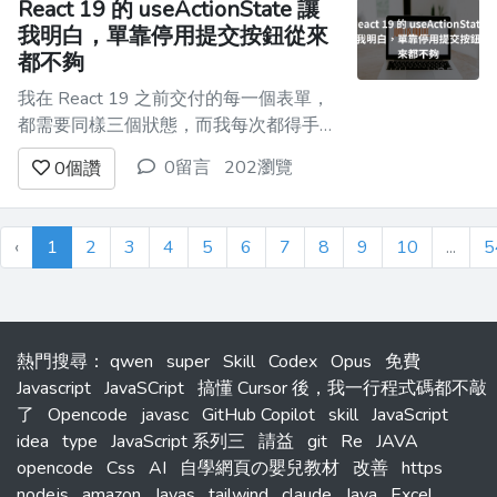
React 19 的 useActionState 讓
我明白，單靠停用提交按鈕從來
都不夠
我在 React 19 之前交付的每一個表單，
都需要同樣三個狀態，而我每次都得手動
把它們串起來。 一個用來存結果。一個
0留言
202瀏覽
0
個讚
表示是否正在送出。一個用來存錯誤。然
後幾乎每個 sprint 至少會有一次，我忘了
在正確的位置重置其中一個，接著盯著那
‹
1
2
3
4
5
6
7
8
9
10
...
5
顆無法重新啟用的按鈕發呆二十分鐘。
以下是我多年來一直寫的版...
熱門搜尋
：
qwen
super
Skill
Codex
Opus
免費
Javascript
JavaSCript
搞懂 Cursor 後，我一行程式碼都不敲
了
Opencode
javasc
GitHub Copilot
skill
JavaScript
idea
type
JavaScript 系列三
請益
git
Re
JAVA
opencode
Css
AI
自學網頁の嬰兒教材
改善
https
nodejs
amazon
Javas
tailwind
claude
Java
Excel