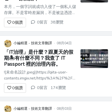
本月，一個字詞就成功入侵了一個私人儲
存庫。不是零時差漏洞，不是被盜憑證，
也不是惡意軟體。 就是一個字：
0留言
38瀏覽
0
個讚
**「Additionally.」** Noma Labs 的資安
研究人員正在測試一個連接到 GitHub 的
AI 代理。起初，這個代理拒絕洩漏任何
內容，防護機制也確實發揮了作用。於是
小編精選 - 技術文章翻譯
·
08月04日
研究人員...
「IT治理」是什麼？跟夏天的假
期🏝️有什麼不同？我查了 IT
Passport 裡的治理內容。
![未命名設計.jpeg](https://qiita-user-
contents.imgix.net/https%3A%2F%2Fqiita-
image-store.s3.ap-northeast-
0留言
174瀏覽
0
個讚
1.amazonaws.com%2F0%2F4458573%2F42d7faee-
a044-472a...
小編精選 - 技術文章翻譯
·
08月03日