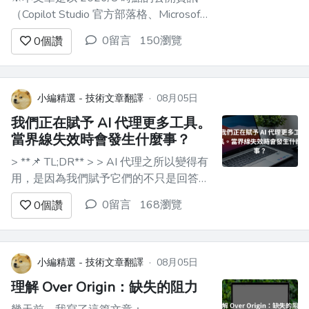
（Copilot Studio 官方部落格、Microsoft
Learn、Copilot Credits Guide 2026 年 8
0留言
150瀏覽
0
個讚
月版）為基礎整理而成。未來仍有可能變
更，因此在簽約或導入決策時，請務必確
認最新的官方資訊。 [](#%E3%81%AF...
小編精選 - 技術文章翻譯
·
08月05日
我們正在賦予 AI 代理更多工具。
當界線失效時會發生什麼事？
> **📌 TL;DR** > > AI 代理之所以變得有
用，是因為我們賦予它們的不只是回答問
題的能力。它們可以執行指令、瀏覽網
0留言
168瀏覽
0
個讚
頁、使用 API、讀寫與修改檔案、安裝套
件，以及與其他系統互動。 > > 但代理能
做得越多，圍繞它的邊界就越重要。 > >
在讀完 Anthropic 7 月 30 日發布...
小編精選 - 技術文章翻譯
·
08月05日
理解 Over Origin：缺失的阻力