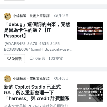
1.amazonaws.com%2F0%2F41...
小編精選 - 技術文章翻譯
·
08月05日
「debug」這個詞的由來，竟然
是因為卡住的蟲？【IT
Passport】
![9DAEB4F9-9A79-4835-91F5-
BC3B9BE03645.png](https://qiita-user-
contents.imgix.net/https%3A%2F%2Fqiita-
0留言
132瀏覽
0
個讚
image-store.s3.ap-northeast-
1.amazonaws.com%2F0%...
小編精選 - 技術文章翻譯
·
08月05日
新的 Copilot Studio 已正式
GA，所以重新整理一下
「harness」與 credit 計費體系
※本文章是以 2026/8 時點的公開資訊