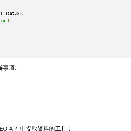
gs
.
status
);
'\n'
);
待辦事項。
O API 中提取資料的工具：