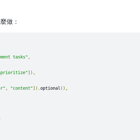
怎麼做：
pment tasks"
,
"prioritize"
]),
or"
,
"content"
]).
optional
(),
y