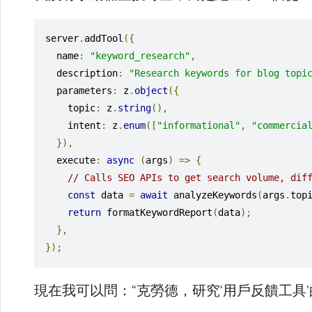
server
.
addTool
({
  name
:
"keyword_research"
,
  description
:
"Research keywords for blog topi
  parameters
:
 z
.
object
({
    topic
:
 z
.
string
(),
    intent
:
 z
.
enum
([
"informational"
,
"commercia
}),
  execute
:
async
(
args
)
=>
{
// Calls SEO APIs to get search volume, dif
const
 data 
=
await
 analyzeKeywords
(
args
.
top
return
 formatKeywordReport
(
data
);
},
});
現在我可以問：“克勞德，研究‘用戶反饋工具’