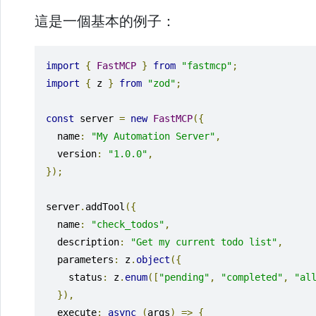
這是一個基本的例子：
import
{
FastMCP
}
from
"fastmcp"
;
import
{
 z 
}
from
"zod"
;
const
 server 
=
new
FastMCP
({
  name
:
"My Automation Server"
,
  version
:
"1.0.0"
,
});
server
.
addTool
({
  name
:
"check_todos"
,
  description
:
"Get my current todo list"
,
  parameters
:
 z
.
object
({
    status
:
 z
.
enum
([
"pending"
,
"completed"
,
"al
}),
  execute
:
async
(
args
)
=>
{