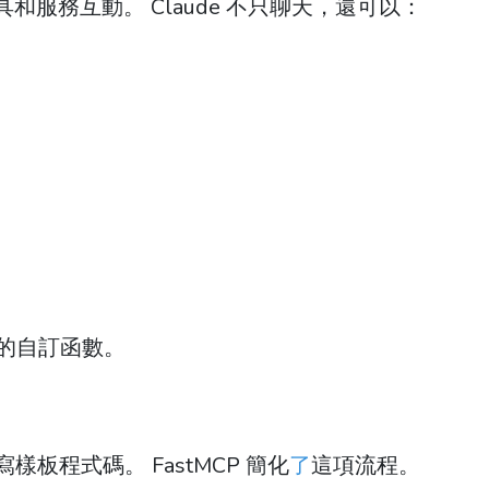
部工具和服務互動。 Claude 不只聊天，還可以：
叫的自訂函數。
板程式碼。 FastMCP 簡化
了
這項流程。