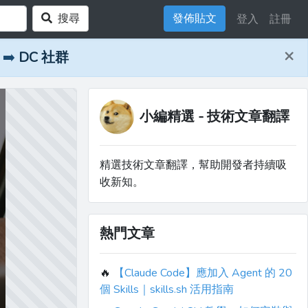
搜尋
發佈貼文
登入
註冊
×
➡️
DC 社群
小編精選 - 技術文章翻譯
精選技術文章翻譯，幫助開發者持續吸
收新知。
熱門文章
🔥
【Claude Code】應加入 Agent 的 20
個 Skills｜skills.sh 活用指南