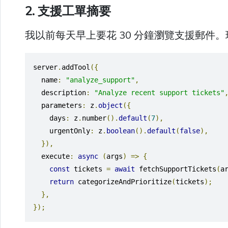
2. 支援工單摘要
我以前每天早上要花 30 分鐘瀏覽支援郵件
server
.
addTool
({
  name
:
"analyze_support"
,
  description
:
"Analyze recent support tickets"
  parameters
:
 z
.
object
({
    days
:
 z
.
number
().
default
(
7
),
    urgentOnly
:
 z
.
boolean
().
default
(
false
),
}),
  execute
:
async
(
args
)
=>
{
const
 tickets 
=
await
 fetchSupportTickets
(
a
return
 categorizeAndPrioritize
(
tickets
);
},
});