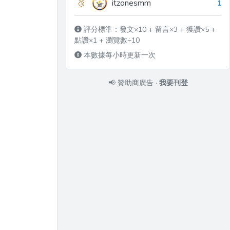
🥉
itzonesmm
1
評分標準：發文×10 + 留言×3 + 獲讚×5 +
點讚×1 + 瀏覽數÷10
本數據每小時更新一次
📢
贊助商廣告
·
我要刊登