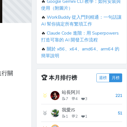
🔥
Google Gemini CLI 教學：如何安裝與
使用（附圖片）
🔥
WorkBuddy 從入門到精通：一句話讓
AI 幫你搞定所有繁瑣工作
🔥
Claude Code 進階：用 Superpowers
打造可靠的 AI 開發工作流程
🔥
關於 x86、x64、amd64、arm64 的
簡單說明
進行關
🏆
本月排行榜
週榜
月榜
站長阿川
🥇
221
📝7 💬4 ❤️3
我愛JS
🥈
51
📝1 💬2 ❤️1