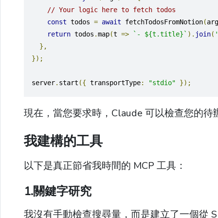
// Your logic here to fetch todos
const
 todos 
=
await
 fetchTodosFromNotion
(
ar
return
 todos
.
map
(
t 
=>
`- ${t.title}`
).
join
(
},
});
server
.
start
({
 transportType
:
"stdio"
});
現在，當您要求時，Claude 可以檢查您的
我建構的工具
以下是真正節省我時間的 MCP 工具：
1.關鍵字研究
我沒有手動檢查搜尋量，而是建立了一個從 SE