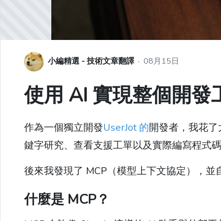
小編精選 - 技術文章翻譯
·
08月15日
使用 AI 實現整個開
作為一個獨立開發
UserJot 的
開發者，我花了
鍵字研究、查看支援工單以及實際編寫程式
後來我發現了 MCP（模型上下文協定），
什麼是 MCP？