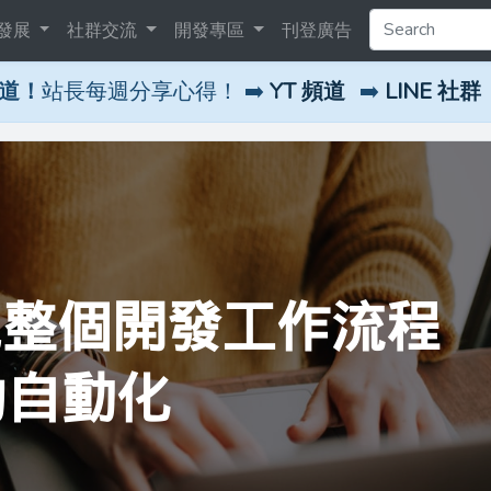
發展
社群交流
開發專區
刊登廣告
頻道！
站長每週分享心得！ ➡️
YT 頻道
➡️
LINE 社群