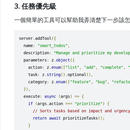
3. 任務優先級
一個簡單的工具可以幫助我弄清楚下一步該
server
.
addTool
({
  name
:
"smart_todos"
,
  description
:
"Manage and prioritize my develo
  parameters
:
 z
.
object
({
    action
:
 z
.
enum
([
"list"
,
"add"
,
"complete"
,
    task
:
 z
.
string
().
optional
(),
    category
:
 z
.
enum
([
"feature"
,
"bug"
,
"refact
}),
  execute
:
async
(
args
)
=>
{
if
(
args
.
action 
===
"prioritize"
)
{
// Sorts tasks based on impact and urgenc
return
await
 prioritizeTasks
();
}