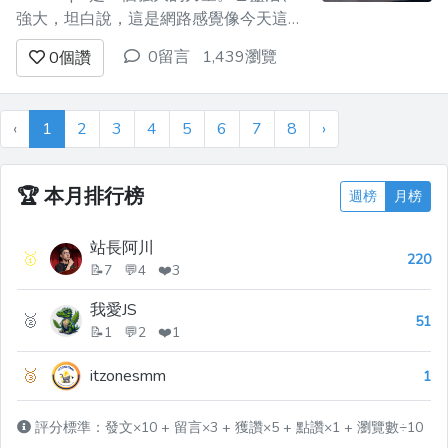
強大，坦白說，這是網路感覺像今天這樣
具有互動性的最大原因之一。但能力越
0留言
1,439瀏覽
0
個讚
大，責任也越大（不要發布臃腫、滯後的
程式碼）。 2025 年，遊戲不再只是編寫
有效的程式碼，而是編寫快速執行的程式
‹
1
2
3
4
5
6
7
8
›
碼。用戶要求速度。如果您的應用程式的
載入時間比他們預期的時間長...
🏆
本月排行榜
週榜
月榜
站長阿川
🥇
220
📝7 💬4 ❤️3
我愛JS
🥈
51
📝1 💬2 ❤️1
🥉
itzonesmm
1
評分標準：發文×10 + 留言×3 + 獲讚×5 + 點讚×1 + 瀏覽數÷10