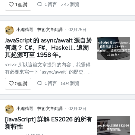
完整教學體驗請參閱：[JavaScript：從事
0留言
242瀏覽
1
個讚
件迴圈到手寫 Promise]
(https://link.juejin.cn?
target=https%3A%2F%2F...
小編精選 - 技術文章翻譯
·
02月25日
JavaScript 的 async/await 源自於
何處？ C#、F#、Haskell…追溯
其起源可至 1958 年。
<div> 所以這篇文章提到的內容，我覺得
有必要來寫一下 `async/await` 的歷史。
補充說明一下，原文章在談到 JavaScript
0留言
504瀏覽
0
個讚
的 `async/await` 歷史時，我認為並沒有
錯。但**`async/await` 不是 JavaScript 創
造的東西。** 原文章討論的是...
小編精選 - 技術文章翻譯
·
02月02日
[JavaScript] 詳解 ES2026 的所有
新特性