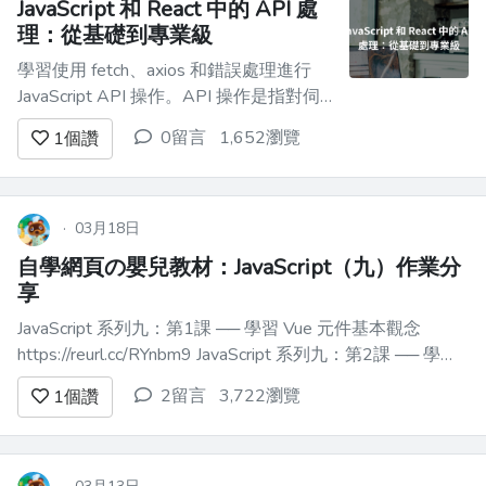
JavaScript 和 React 中的 API 處
理：從基礎到專業級
學習使用 fetch、axios 和錯誤處理進行
JavaScript API 操作。API 操作是指對伺
服器進行 HTTP 請求，以獲取或發送數
0留言
1,652瀏覽
1
個讚
據。 你好，我的前端開發夥伴們，今天
我將討論 JavaScript 中一個最重要的概
念：API 操作。 - 我首先會在 [Scribbler....
·
03月18日
自學網頁の嬰兒教材：JavaScript（九）作業分
享
JavaScript 系列九：第1課 ── 學習 Vue 元件基本觀念
https://reurl.cc/RYnbm9 JavaScript 系列九：第2課 ── 學習
Vue 的 props 觀念 https://reurl.cc/yR1MzM JavaScript 系列
2留言
3,722瀏覽
1
個讚
九：第3課...