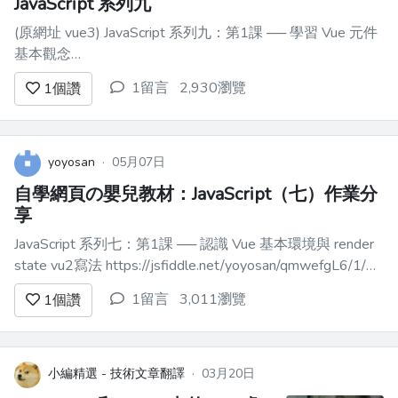
JavaScript 系列九
(原網址 vue3) JavaScript 系列九：第1課 ── 學習 Vue 元件
基本觀念
https://play.vuejs.org/#eNqNU8tOwzAQ/BXjSy9VcoBTiSoB
1留言
2,930瀏覽
1
個讚
yoyosan
·
05月07日
自學網頁の嬰兒教材：JavaScript（七）作業分
享
JavaScript 系列七：第1課 ── 認識 Vue 基本環境與 render
state vu2寫法 https://jsfiddle.net/yoyosan/qmwefgL6/1/
vue 3寫法 https://jsfiddle.net/yoyosan/yph...
1留言
3,011瀏覽
1
個讚
小編精選 - 技術文章翻譯
·
03月20日