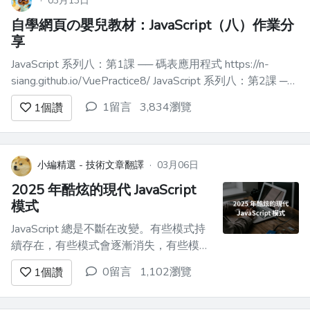
·
03月13日
自學網頁の嬰兒教材：JavaScript（八）作業分
享
JavaScript 系列八：第1課 ── 碼表應用程式 https://n-
siang.github.io/VuePractice8/ JavaScript 系列八：第2課 ──
筆記應用程式 https://n-
1留言
3,834瀏覽
1
個讚
siang.github.io/VuePractice8/#/Vue8of...
小編精選 - 技術文章翻譯
·
03月06日
2025 年酷炫的現代 JavaScript
模式
JavaScript 總是不斷在改變。有些模式持
續存在，有些模式會逐漸消失，有些模式
會演變成我們從未見過的東西。 以下是
0留言
1,102瀏覽
1
個讚
JavaScript 模式的**細分**。 ### 1.**模
式匹配（早期提案階段，但很有前景）**