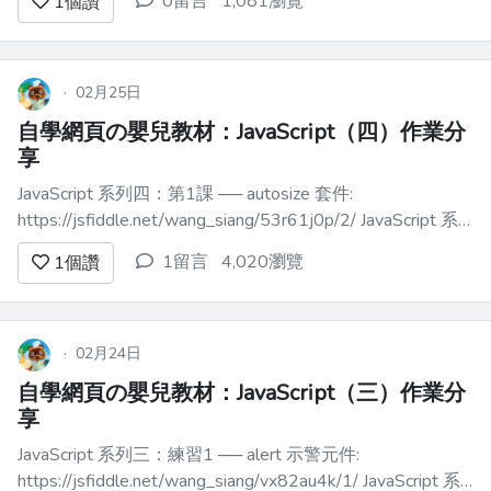
0留言
1,081瀏覽
1
個讚
率地工作，並且讓其他開發人員（包括你
未來的自己）可以輕鬆理解和維護。在本
綜合指南中，我們將探討編寫乾淨
JavaScript 程式碼的原則和最佳實務。 什
·
02月25日
麼是乾淨程式碼？ ------...
自學網頁の嬰兒教材：JavaScript（四）作業分
享
JavaScript 系列四：第1課 ── autosize 套件:
https://jsfiddle.net/wang_siang/53r61j0p/2/ JavaScript 系
列四：第2課 ── vanilla-lazyload 套件
1留言
4,020瀏覽
1
個讚
https://jsfiddle.net/wan...
·
02月24日
自學網頁の嬰兒教材：JavaScript（三）作業分
享
JavaScript 系列三：練習1 ── alert 示警元件:
https://jsfiddle.net/wang_siang/vx82au4k/1/ JavaScript 系