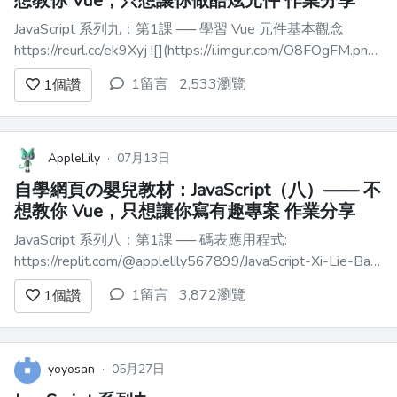
想教你 Vue，只想讓你做酷炫元件 作業分享
JavaScript 系列九：第1課 ── 學習 Vue 元件基本觀念
https://reurl.cc/ek9Xyj ![](https://i.imgur.com/O8FOgFM.png)
JavaScript 系列九：第2課 ── 學習 Vue 的 props 觀念
1留言
2,533瀏覽
1
個讚
https:/...
AppleLily
·
07月13日
自學網頁の嬰兒教材：JavaScript（八）—— 不
想教你 Vue，只想讓你寫有趣專案 作業分享
JavaScript 系列八：第1課 ── 碼表應用程式:
https://replit.com/@applelily567899/JavaScript-Xi-Lie-Ba-
Vue-Xiao-Xing-Ying-Yong-Cheng-
1留言
3,872瀏覽
1
個讚
Shi#src/components/Stopwatch.vu...
yoyosan
·
05月27日