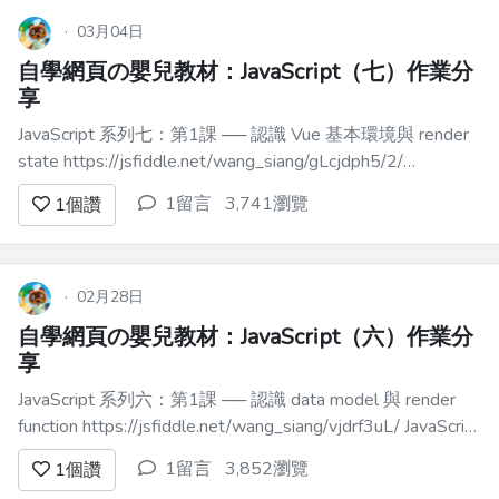
想想`switch`語句——但要更好。模式匹
配受到 Has...
·
03月04日
自學網頁の嬰兒教材：JavaScript（七）作業分
享
JavaScript 系列七：第1課 ── 認識 Vue 基本環境與 render
state https://jsfiddle.net/wang_siang/gLcjdph5/2/
JavaScript 系列七：第2課 ── 體驗一下 Reactivity 的效果與
1留言
3,741瀏覽
1
個讚
便利 https://...
·
02月28日
自學網頁の嬰兒教材：JavaScript（六）作業分
享
JavaScript 系列六：第1課 ── 認識 data model 與 render
function https://jsfiddle.net/wang_siang/vjdrf3uL/ JavaScript
系列六：第2課 ── 認識陣列操作 https://jsfiddle.net...
1留言
3,852瀏覽
1
個讚