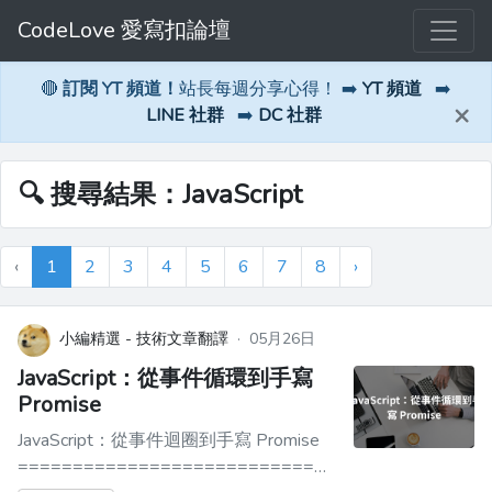
CodeLove 愛寫扣論壇
🔴
訂閱 YT 頻道！
站長每週分享心得！ ➡️
YT 頻道
➡️
×
LINE 社群
➡️
DC 社群
🔍 搜尋結果：JavaScript
‹
1
2
3
4
5
6
7
8
›
小編精選 - 技術文章翻譯
·
05月26日
JavaScript：從事件循環到手寫
Promise
JavaScript：從事件迴圈到手寫 Promise
==============================