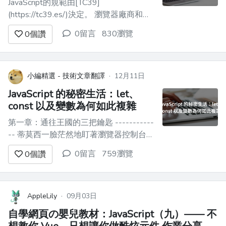
JavaScript的規範由[TC39]
(https://tc39.es/)決定。 瀏覽器廠商和相
關人士定期召開會議，討論各種新功能，
0留言
830瀏覽
0
個讚
以決定未來的JavaScript方向。 在這裡，
我們來介紹2025年已經完成的提案。 “已
完成”的定義是指，現在至少有Chrome、
Firefox和Safa...
小編精選 - 技術文章翻譯
·
12月11日
JavaScript 的秘密生活：let、
const 以及變數為何如此複雜
第一章：通往王國的三把鑰匙 -----------
-- 蒂莫西一臉茫然地盯著瀏覽器控制台。
他寫的明明是簡單的JavaScript程式碼，
0留言
759瀏覽
0
個讚
但執行結果卻毫無道理。 ``` var x = 5; if
(true) { var x = 10; } console.log(x); // 10 ...
AppleLily
·
09月03日
自學網頁の嬰兒教材：JavaScript（九）—— 不