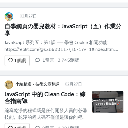
·
02月27日
自學網頁の嬰兒教材：JavaScript（五）作業分
享
JavaScript 系列五：第1課 ── 學會 Cookie 相關功能:
https://replit.com/@s28688117/js5-1?v=1#index.html
JavaScript 系列五：第2課 ── 學會 Local Storage 相關功能:
1留言
3,745瀏覽
1
個讚
https://jsf...
小編精選 - 技術文章翻譯
·
02月27日
JavaScript 中的 Clean Code：綜
合指南🚀
編寫乾淨的程式碼是任何開發人員的必備
技能。乾淨的程式碼不僅僅是讓你的程式
碼可以工作，它還意味著讓它優雅、有效