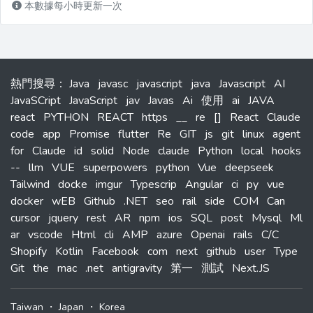
本數據每小時更新一次
熱門搜尋
：
Java
javasc
javascript
java
Javascript
AI
JavaSCript
JavaScript
jav
Javas
Ai
使用
ai
JAVA
react
PYTHON
REACT
https
__
re
[]
React
Claude
code
app
Promise
flutter
Re
GIT
js
git
linux
agent
for
Claude
id
solid
Node
claude
Python
local
hooks
--
llm
VUE
superpowers
python
Vue
deepseek
Tailwind
docke
imgur
Typescrip
Angular
ci
py
vue
docker
wEB
Github
.NET
seo
rail
side
COM
Can
cursor
jquery
rest
AR
npm
ios
SQL
post
Mysql
Ml
ar
vscode
Html
cli
AMP
azure
Openai
rails
C/C
Shopify
Kotlin
Facebook
com
next
github
user
Type
Git
the
mac
.net
antigravity
第一
測試
Next.JS
Taiwan
・
Japan
・
Korea