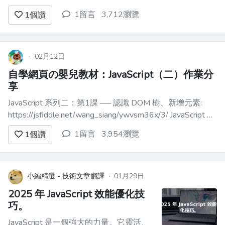
列三：練習2 ── toast 吐司元件:
1留言
3,712瀏覽
1
個讚
https://jsfiddle.net/wang_sia...
·
02月12日
自學網頁の嬰兒教材：JavaScript（二）作業分
享
JavaScript 系列二：第1課 ── 認識 DOM 樹、新增元素:
https://jsfiddle.net/wang_siang/ywvsm36x/3/ JavaScript 系
列二：第2課 ── 從 DOM 樹移除元素、動態加上 onclick 事
1留言
3,954瀏覽
1
個讚
件: https://jsfiddl...
小編精選 - 技術文章翻譯
·
01月29日
2025 年 JavaScript 效能優化技
巧。
JavaScript 是一個強大的力量。它靈活、