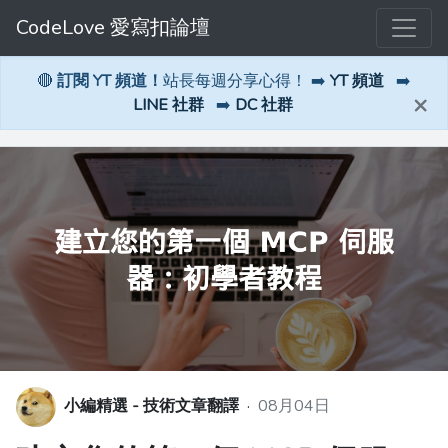
CodeLove 愛寫扣論壇
🔴
訂閱 YT 頻道！
站長每週分享心得！ ➡️
YT 頻道
➡️
×
LINE 社群
➡️
DC 社群
小編精選 - 技術文章翻譯
·
08月04日