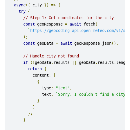
async
({
 city 
})
=>
{
try
{
// Step 1: Get coordinates for the city
const
 geoResponse 
=
await
 fetch
(
`
https://geocoding-api.open-meteo.com/v1/sea
);
const
 geoData 
=
await
 geoResponse
.
json
();
// Handle city not found
if
(!
geoData
.
results 
||
 geoData
.
results
.
length
return
{
          content
:
[
{
              type
:
"text"
,
              text
:
`Sorry, I couldn't find a city n
}
]
};
}