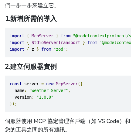
們一步一步來建立它。
1.新增所需的導入
import
{
McpServer
}
from
"@modelcontextprotocol/sdk
import
{
StdioServerTransport
}
from
'@modelcontextp
import
{
 z 
}
from
"zod"
;
2.建立伺服器實例
const
 server 
=
new
McpServer
({
  name
:
"Weather Server"
,
  version
:
"1.0.0"
});
伺服器使用 MCP 協定管理客戶端（如 VS Code）和
您的工具之間的所有通訊。