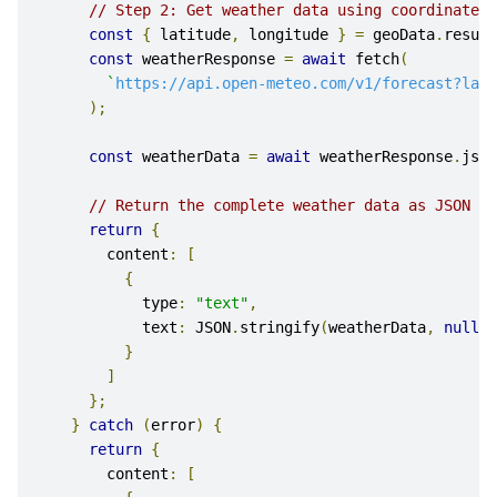
// Step 2: Get weather data using coordinates
const
{
 latitude
,
 longitude 
}
=
 geoData
.
result
const
 weatherResponse 
=
await
 fetch
(
`
https://api.open-meteo.com/v1/forecast?lati
);
const
 weatherData 
=
await
 weatherResponse
.
json
// Return the complete weather data as JSON
return
{
        content
:
[
{
            type
:
"text"
,
            text
:
 JSON
.
stringify
(
weatherData
,
null
,
}
]
};
}
catch
(
error
)
{
return
{
        content
:
[