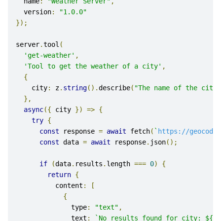
  name
:
"Weather Server"
,
  version
:
"1.0.0"
});
server
.
tool
(
'get-weather'
,
'Tool to get the weather of a city'
,
{
    city
:
 z
.
string
().
describe
(
"The name of the city 
},
async
({
 city 
})
=>
{
try
{
const
 response 
=
await
 fetch
(
`
https://geocodin
const
 data 
=
await
 response
.
json
();
if
(
data
.
results
.
length 
===
0
)
{
return
{
          content
:
[
{
              type
:
"text"
,
              text
:
`No results found for city: ${ci