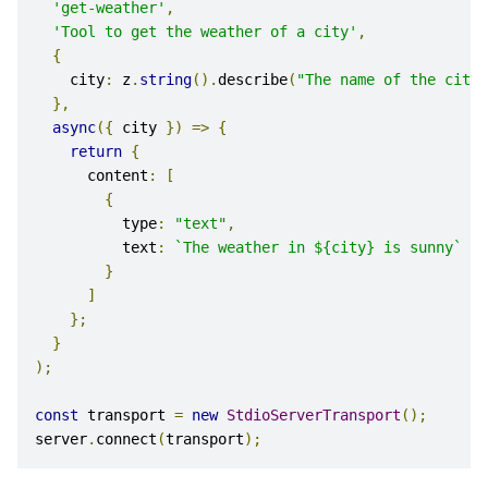
'get-weather'
,
'Tool to get the weather of a city'
,
{
    city
:
 z
.
string
().
describe
(
"The name of the city 
},
async
({
 city 
})
=>
{
return
{
      content
:
[
{
          type
:
"text"
,
          text
:
`The weather in ${city} is sunny`
}
]
};
}
);
const
 transport 
=
new
StdioServerTransport
();
server
.
connect
(
transport
);