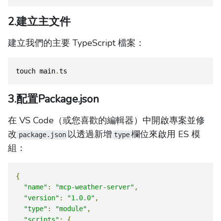
2.建立主文件
建立我們的主要 TypeScript 檔案：
touch main
.
ts
3.配置Package.json
在 VS Code（或您喜歡的編輯器）中開啟專案並修
改
以透過新增
欄位來啟用 ES 模
package.json
type
組：
{
"name"
:
"mcp-weather-server"
,
"version"
:
"1.0.0"
,
"type"
:
"module"
,
"scripts"
:
{