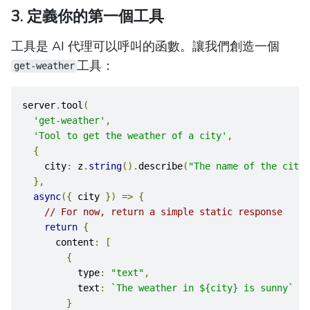
3. 定義你的第一個工具
工具是 AI 代理可以呼叫的函數。讓我們創造一個
工具：
get-weather
server
.
tool
(
'get-weather'
,
'Tool to get the weather of a city'
,
{
    city
:
 z
.
string
().
describe
(
"The name of the city 
},
async
({
 city 
})
=>
{
// For now, return a simple static response
return
{
      content
:
[
{
          type
:
"text"
,
          text
:
`The weather in ${city} is sunny`
}