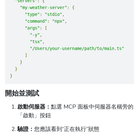
"servers"
:
{
"my-weather-server"
:
{
"type"
:
"stdio"
,
"command"
:
"npx"
,
"args"
:
[
"-y"
,
"tsx"
,
"/Users/your-username/path/to/main.ts"
]
}
}
}
開始並測試
啟動伺服器：
點選 MCP 面板中伺服器名稱旁的
「啟動」按鈕
驗證：
您應該看到“正在執行”狀態