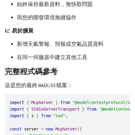
始終保持最新資料，無快取問題
與您的開發環境無縫協作
📈 易於擴展
新增天氣警報、預報或空氣品質資料
在同一伺服器中建立其他工具
完整程式碼參考
這是您的最終
檔案：
main.ts
import
{
McpServer
}
from
"@modelcontextprotocol/sdk
import
{
StdioServerTransport
}
from
'@modelcontextp
import
{
 z 
}
from
"zod"
;
const
 server 
=
new
McpServer
({