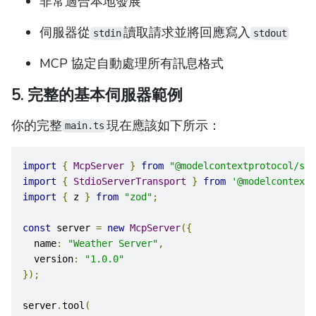
非常適合本地發展
伺服器從
讀取請求並將回應寫入
stdin
stdout
MCP 協定自動處理所有訊息格式
5. 完整的基本伺服器範例
你的完整
現在應該如下所示：
main.ts
import
{
McpServer
}
from
"@modelcontextprotocol/sdk
import
{
StdioServerTransport
}
from
'@modelcontextp
import
{
 z 
}
from
"zod"
;
const
 server 
=
new
McpServer
({
  name
:
"Weather Server"
,
  version
:
"1.0.0"
});
server
.
tool
(