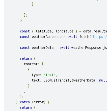
}
]
};
}
const
{
 latitude
,
 longitude 
}
=
 data
.
results
[
0
const
 weatherResponse 
=
await
 fetch
(
`
https://a
const
 weatherData 
=
await
 weatherResponse
.
json
return
{
        content
:
[
{
            type
:
"text"
,
            text
:
 JSON
.
stringify
(
weatherData
,
null
,
}
]
};
}
catch
(
error
)
{
return
{