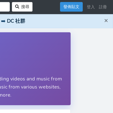
搜尋
發佈貼文
登入
註冊
×
➡️
DC 社群
ding videos and music from
sic from various websites,
more.