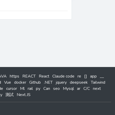
AVA
https
REACT
React
Claude code
re
[]
app
__
d
Vue
docker
Github
.NET
jquery
deepseek
Tailwind
de
cursor
Ml
rail
py
Can
seo
Mysql
ar
C/C
next
ty
測試
Next.JS