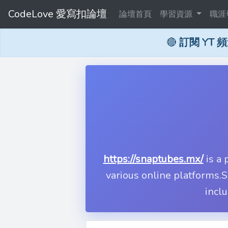
CodeLove 愛寫扣論壇
論壇首頁
學習資源
職涯
🔴
訂閱 YT 
https://snaptubes.mx/
is a 
various online platforms.
incl