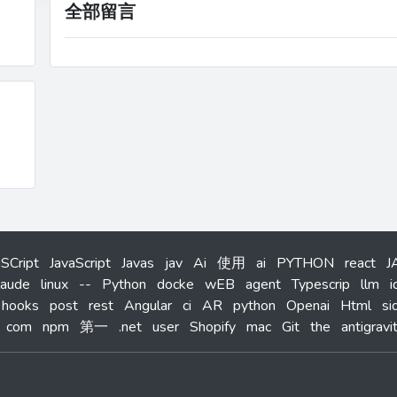
全部留言
aSCript
JavaScript
Javas
jav
Ai
使用
ai
PYTHON
react
J
laude
linux
--
Python
docke
wEB
agent
Typescrip
llm
i
hooks
post
rest
Angular
ci
AR
python
Openai
Html
si
com
npm
第一
.net
user
Shopify
mac
Git
the
antigravi