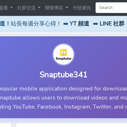
發展
社群交流
開發專區
刊登廣告
頻道！
站長每週分享心得！ ➡️
YT 頻道
➡️
LINE 社群
Snaptube341
popular mobile application designed for downloa
Snaptube allows users to download videos and mu
uding YouTube, Facebook, Instagram, Twitter, and 