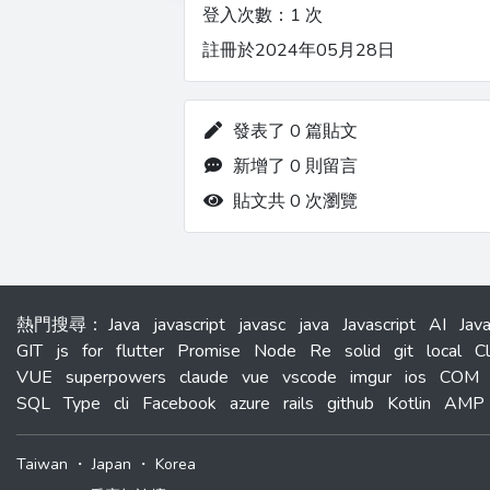
登入次數：1 次
註冊於2024年05月28日
發表了 0 篇貼文
新增了 0 則留言
貼文共 0 次瀏覽
熱門搜尋
：
Java
javascript
javasc
java
Javascript
AI
Jav
GIT
js
for
flutter
Promise
Node
Re
solid
git
local
C
VUE
superpowers
claude
vue
vscode
imgur
ios
COM
SQL
Type
cli
Facebook
azure
rails
github
Kotlin
AMP
Taiwan
・
Japan
・
Korea