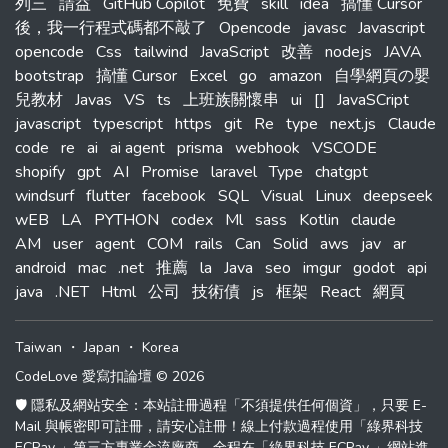
列三
請益
GitHub Copilot
免費
skill
idea
搞懂 Cursor
後，我一行程式碼都不敲了
Opencode
javasc
Javascript
opencode
Css
tailwind
JavaScript
改善
nodejs
JAVA
bootstrap
搞懂 Cursor
Excel
go
amazon
自學網頁の嬰
兒教材
Javas
VS
ts
上班族關懷串
ui
[]
JavaSCript
javascript
typescript
https
git
Re
type
next.js
Claude
code
re
ai
ai agent
prisma
webhook
VSCODE
shopify
gpt
AI
Promise
laravel
Type
chatgpt
windsurf
flutter
facebook
SQL
Visual
Linux
deepseek
wEB
LA
PYTHON
codex
Ml
sass
Kotlin
claude
AM
user
agent
COM
rails
Can
Solid
aws
jav
ar
android
mac
.net
推薦
la
Java
seo
imgur
godot
api
java
.NET
Html
公司
技術債
js
框架
React
網頁
Taiwan
・
Japan
・
Korea
CodeLove 愛寫扣論壇 © 2026
🛡️ 隱私及網站安全：本站註冊過程「不須提供任何個資」，只要 E-
Mail 與帳密即可註冊，請安心註冊！線上付款過程使用「綠界科技
ECPay 」第三方專業金流廠商，全程在「綠界科技 ECPay 」網站進