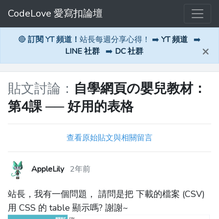
CodeLove 愛寫扣論壇
🔴
訂閱 YT 頻道！
站長每週分享心得！ ➡️
YT 頻道
➡️
×
LINE 社群
➡️
DC 社群
貼文討論：
自學網頁の嬰兒教材：
第4課 ── 好用的表格
查看原始貼文與相關留言
AppleLily
2年前
站長，我有一個問題， 請問是把 下載的檔案 (CSV)
用 CSS 的 table 顯示嗎? 謝謝~