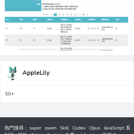
AppleLily
50+
熱門搜尋
：
super
qwen
Skill
Codex
Opus
JavaScript 系