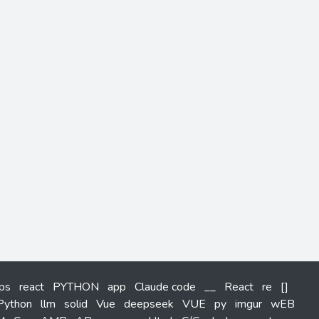
tps
react
PYTHON
app
Claude code
__
React
re
[]
Python
llm
solid
Vue
deepseek
VUE
py
imgur
wEB