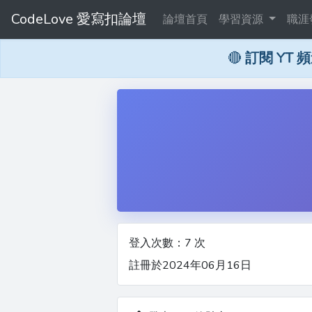
CodeLove 愛寫扣論壇
論壇首頁
學習資源
職涯
🔴
訂閱 YT 
登入次數：7 次
註冊於2024年06月16日