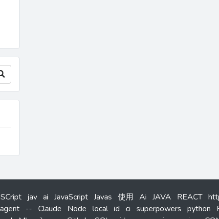
aSCript
jav
ai
JavaScript
Javas
使用
Ai
JAVA
REACT
ht
agent
--
Claude
Node
local
id
ci
superpowers
python