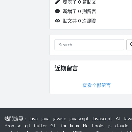
發表了 0 篇貼文
新增了 0 則留言
貼文共 0 次瀏覽
近期留言
查看全部留言
熱門搜尋
：
Java
java
javasc
javascript
Javascript
AI
Jav
Promise
git
flutter
GIT
for
linux
Re
hooks
js
claude