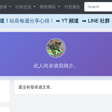
發展
社群交流
開發專區
刊登廣告
頻道！
站長每週分享心得！ ➡️
YT 頻道
➡️
LINE 社群
此人尚未填寫簡介。
還沒有發表過文章。