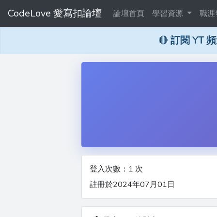
CodeLove 愛寫扣論壇
論壇首頁
學習資源
職涯
🔴
訂閱 YT 
登入次數：1 次
註冊於2024年07月01日