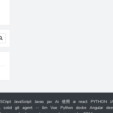
aSCript
JavaScript
Javas
jav
Ai
使用
ai
react
PYTHON
J
l
solid
git
agent
--
llm
Vue
Python
docke
Angular
dee