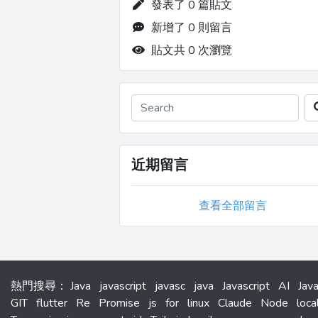
發表了 0 篇貼文
新增了 0 則留言
貼文共 0 次瀏覽
近期留言
查看全部留言
熱門搜尋
：
Java
javascript
javasc
java
Javascript
AI
Jav
GIT
flutter
Re
Promise
js
for
linux
Claude
Node
loca