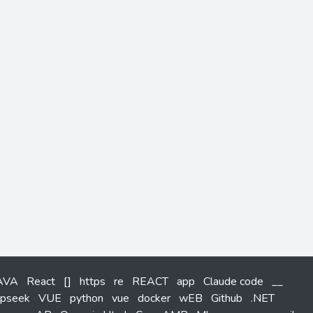
AVA
React
[]
https
re
REACT
app
Claude code
__
pseek
VUE
python
vue
docker
wEB
Github
.NET