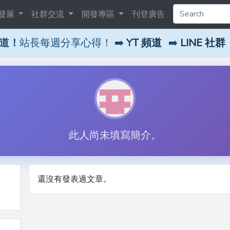
發展
社群交流
開發專區
刊登廣告
頻道！
站長每週分享心得！ ➡️
YT 頻道
➡️
LINE 社群
此人尚未填寫簡介。
還沒有發表過文章。