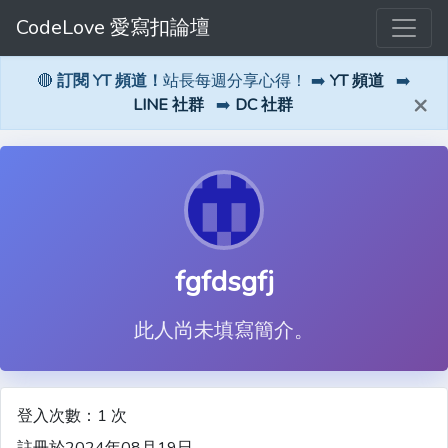
CodeLove 愛寫扣論壇
🔴
訂閱 YT 頻道！
站長每週分享心得！ ➡️
YT 頻道
➡️
×
LINE 社群
➡️
DC 社群
fgfdsgfj
此人尚未填寫簡介。
登入次數：1 次