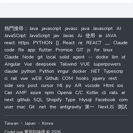
熱門搜尋
：
Java
javascript
javasc
java
Javascript
AI
JavaSCript
JavaScript
jav
Javas
Ai
使用
ai
JAVA
react
https
PYTHON
[]
React
re
REACT
__
Claude
code
Re
app
flutter
Promise
GIT
js
for
linux
Claude
Node
git
local
solid
agent
--
docke
llm
id
Angular
Vue
deepseek
Tailwind
VUE
superpowers
claude
python
Python
imgur
docker
.NET
Typescrip
ci
rail
vue
wEB
Github
COM
hooks
jquery
rest
side
seo
post
cursor
Ml
py
AR
vscode
Html
ios
Can
AMP
azure
npm
Openai
C/C
Kotlin
cli
rails
ar
next
github
SQL
Shopify
Type
Mysql
Facebook
com
user
mac
Git
.net
the
antigravity
第一
Next.JS
測試
Taiwan
・
Japan
・
Korea
CodeLove 愛寫扣論壇 © 2026