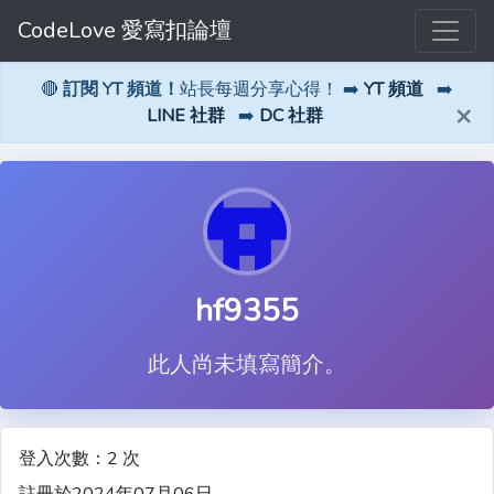
CodeLove 愛寫扣論壇
🔴
訂閱 YT 頻道！
站長每週分享心得！ ➡️
YT 頻道
➡️
×
LINE 社群
➡️
DC 社群
hf9355
此人尚未填寫簡介。
登入次數：2 次