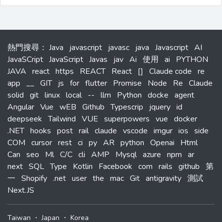
熱門搜尋
：
Java
javascript
javasc
java
Javascript
AI
JavaSCript
JavaScript
Javas
jav
Ai
使用
ai
PYTHON
JAVA
react
https
REACT
React
[]
Claude code
re
app
__
GIT
js
for
flutter
Promise
Node
Re
Claude
solid
git
linux
local
--
llm
Python
docke
agent
Angular
Vue
wEB
Github
Typescrip
jquery
id
deepseek
Tailwind
VUE
superpowers
vue
docker
.NET
hooks
post
rail
claude
vscode
imgur
ios
side
COM
cursor
rest
ci
py
AR
python
Openai
Html
Can
seo
Ml
C/C
cli
AMP
Mysql
azure
npm
ar
next
SQL
Type
Kotlin
Facebook
com
rails
github
第
一
Shopify
.net
user
the
mac
Git
antigravity
測試
Next.JS
Taiwan
・
Japan
・
Korea