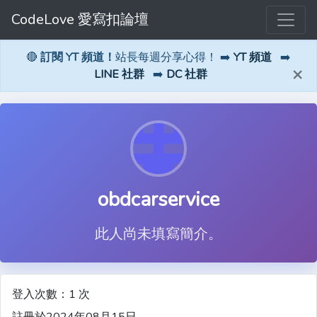
CodeLove 愛寫扣論壇
🔴
訂閱 YT 頻道！
站長每週分享心得！ ➡️
YT 頻道
➡️
×
LINE 社群
➡️
DC 社群
obdcarservice
此人尚未填寫簡介。
登入次數：1 次