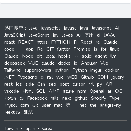
熱門搜尋
：
Java
javascript
javasc
java
Javascript
AI
JavaSCript
JavaScript
jav
Javas
Ai
使用
ai
JAVA
react
REACT
https
PYTHON
[]
React
re
Claude
code
__
app
Re
GIT
flutter
Promise
js
for
linux
Claude
Node
git
local
hooks
--
solid
agent
llm
deepseek
VUE
claude
docke
id
Angular
Vue
Tailwind
superpowers
python
Python
imgur
docker
.NET
Typescrip
ci
rail
vue
wEB
Github
COM
jquery
rest
ios
side
Can
seo
post
cursor
Ml
py
AR
vscode
Html
SQL
AMP
azure
npm
Openai
ar
C/C
Kotlin
cli
Facebook
rails
next
github
Shopify
Type
Mysql
com
Git
user
mac
第一
.net
the
antigravity
Next.JS
測試
Taiwan
・
Japan
・
Korea