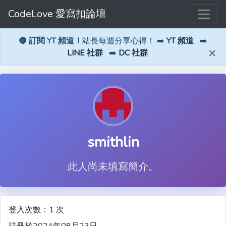
CodeLove 愛寫扣論壇
🔴
訂閱 YT 頻道！
站長每週分享心得！ ➡️
YT 頻道
➡️
×
LINE 社群
➡️
DC 社群
smithlin
此人尚未填寫簡介。
登入次數：1 次