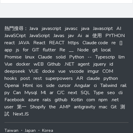
熱門搜尋
：
Java
javascript
javasc
java
Javascript
AI
JavaSCript
JavaScript
Javas
jav
Ai
ai
使用
PYTHON
react
JAVA
React
REACT
https
Claude code
re
[]
app
js
for
GIT
flutter
Re
__
Node
git
local
Promise
linux
Claude
solid
Python
--
Typescrip
llm
Vue
docker
wEB
Github
.NET
agent
jquery
id
deepseek
VUE
docke
vue
vscode
imgur
COM
hooks
post
rest
superpowers
AR
claude
python
Openai
Html
ios
side
cursor
Angular
ci
Tailwind
rail
py
Can
Mysql
Ml
ar
C/C
next
SQL
Type
seo
cli
Facebook
azure
rails
github
Kotlin
com
npm
.net
user
第一
Shopify
the
AMP
antigravity
mac
Git
測
試
Next.JS
Taiwan
・
Japan
・
Korea