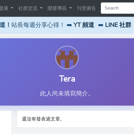
發展
社群交流
開發專區
刊登廣告
頻道！
站長每週分享心得！ ➡️
YT 頻道
➡️
LINE 社群
Tera
此人尚未填寫簡介。
還沒有發表過文章。