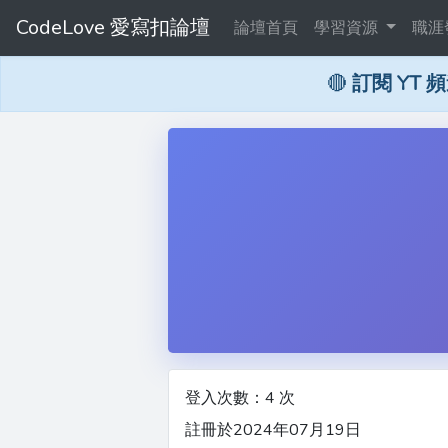
CodeLove 愛寫扣論壇
論壇首頁
學習資源
職涯
🔴
訂閱 YT 
登入次數：4 次
註冊於2024年07月19日