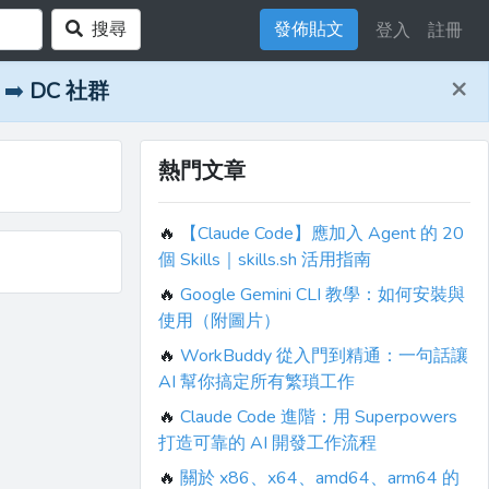
搜尋
發佈貼文
登入
註冊
×
➡️
DC 社群
熱門文章
🔥
【Claude Code】應加入 Agent 的 20
個 Skills｜skills.sh 活用指南
🔥
Google Gemini CLI 教學：如何安裝與
使用（附圖片）
🔥
WorkBuddy 從入門到精通：一句話讓
AI 幫你搞定所有繁瑣工作
🔥
Claude Code 進階：用 Superpowers
打造可靠的 AI 開發工作流程
🔥
關於 x86、x64、amd64、arm64 的