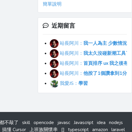
簡單說明
近期留言
站長阿川：
我一人為主 少數情況會
站長阿川：
我太久沒碰新潮工具了..
站長阿川：
首頁排序 ux 我之後
站長阿川：
他按了1個讚拿到1分
我愛JS：
學習
式碼都不敲了
skill
opencode
javasc
Javascript
idea
nodejs
搞懂 Cursor
上班族關懷串
[]
typescript
amazon
laravel