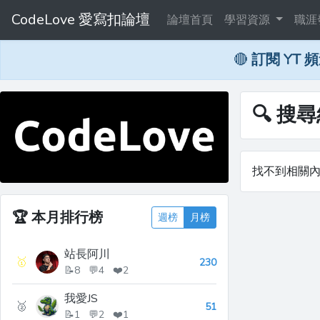
CodeLove 愛寫扣論壇
論壇首頁
學習資源
職涯
🔴
訂閱 YT 
🔍 搜
找不到相關
🏆
本月排行榜
週榜
月榜
站長阿川
🥇
230
📝8 💬4 ❤️2
我愛JS
🥈
51
📝1 💬2 ❤️1