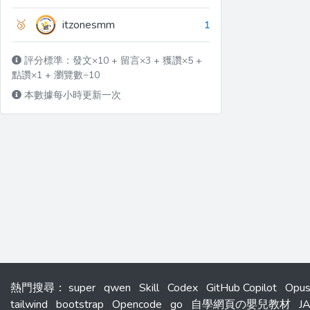
🥉
itzonesmm
1
評分標準：發文×10 + 留言×3 + 獲讚×5 +
點讚×1 + 瀏覽數÷10
本數據每小時更新一次
熱門搜尋
：
super
qwen
Skill
Codex
GitHub Copilot
Opu
tailwind
bootstrap
Opencode
go
自學網頁の嬰兒教材
J