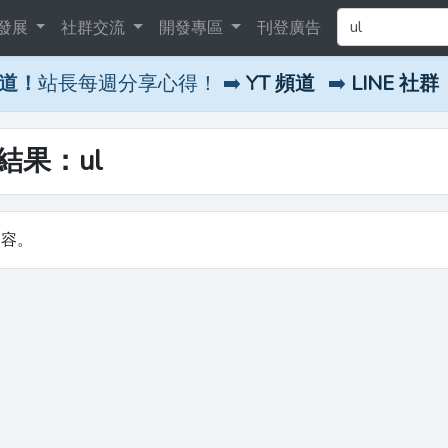
發展
社群交流
開發專區
刊登廣告
頻道！
站長每週分享心得！ ➡️
YT 頻道
➡️
LINE 社群
尋結果：ul
內容。