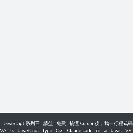
s
JavaScript 系列三
請益
免費
搞懂 Cursor 後，我一行程
AVA
ts
JavaSCript
type
Css
Claude code
re
ai
Javas
VS