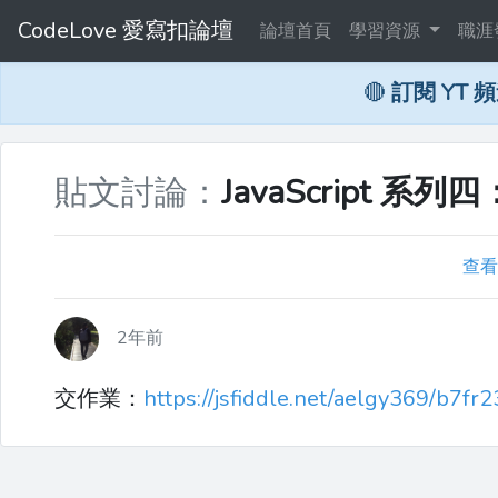
CodeLove 愛寫扣論壇
論壇首頁
學習資源
職涯
🔴
訂閱 YT 
貼文討論：
JavaScript 系列四
查看
2年前
交作業：
https://jsfiddle.net/aelgy369/b7fr