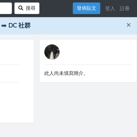
搜尋
發佈貼文
登入
註冊
×
➡️
DC 社群
此人尚未填寫簡介。