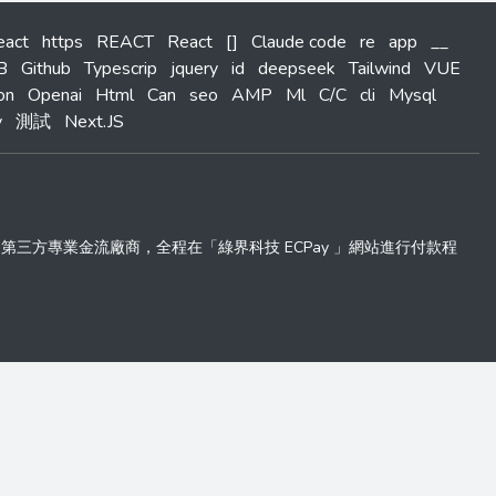
eact
https
REACT
React
[]
Claude code
re
app
__
B
Github
Typescrip
jquery
id
deepseek
Tailwind
VUE
on
Openai
Html
Can
seo
AMP
Ml
C/C
cli
Mysql
y
測試
Next.JS
 」第三方專業金流廠商，全程在「綠界科技 ECPay 」網站進行付款程