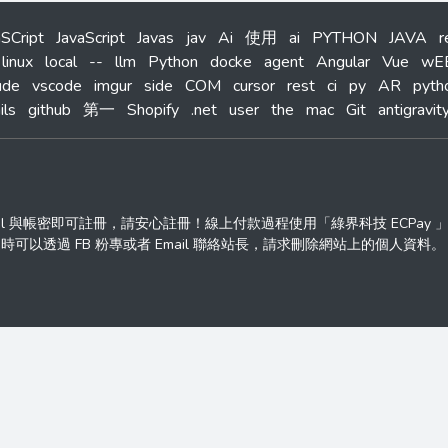
aSCript
JavaScript
Javas
jav
Ai
使用
ai
PYTHON
JAVA
r
linux
local
--
llm
Python
docke
agent
Angular
Vue
wE
ude
vscode
imgur
side
COM
cursor
rest
ci
py
AR
pyth
ils
github
第一
Shopify
.net
user
the
mac
Git
antigravit
ail 與帳密即可註冊，請安心註冊！線上付款過程使用「綠界科技 ECPay
透過 FB 粉專或者 Email 聯絡站長，請求刪除網站上的個人資料。