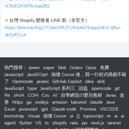
A3k6QXWF6znqoBQ
⭐️ 台灣 Shopify 開發者 LINE 群（非官方）
https://line.me/ti/g2/YUasX5K3CJ4QdIx76zppjHlh3-q8w-
xkSyK1LA
熱門搜尋
：
qwen
super
Skill
Codex
Opus
免費
Javascript
JavaSCript
搞懂 Cursor 後，我一行程式碼都不敲
了
Opencode
javasc
GitHub Copilot
idea
skill
JavaScript
type
JavaScript 系列三
請益
opencode
git
Re
JAVA
COM
Css
AI
自學網頁の嬰兒教材
Javas
改
善
https
go
nodejs
amazon
tailwind
claude
Java
Excel
javascript
gpt
Claude code
Promise
VSCODE
bootstrap
Visual
搞懂 Cursor
ui
[]
typescript
re
ai
ai
agent
flutter
VS
ts
shopify
rails
jav
next.js
laravel