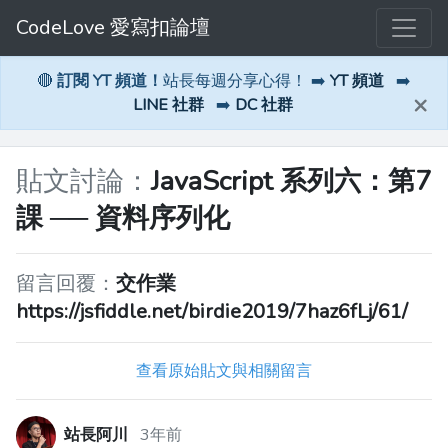
CodeLove 愛寫扣論壇
🔴
訂閱 YT 頻道！
站長每週分享心得！ ➡️
YT 頻道
➡️
×
LINE 社群
➡️
DC 社群
貼文討論：
JavaScript 系列六：第7
課 ── 資料序列化
留言回覆：
交作業
https://jsfiddle.net/birdie2019/7haz6fLj/61/
查看原始貼文與相關留言
站長阿川
3年前