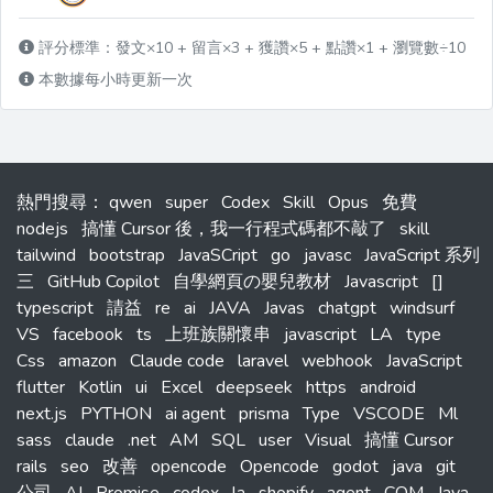
評分標準：發文×10 + 留言×3 + 獲讚×5 + 點讚×1 + 瀏覽數÷10
本數據每小時更新一次
熱門搜尋
：
qwen
super
Codex
Skill
Opus
免費
nodejs
搞懂 Cursor 後，我一行程式碼都不敲了
skill
tailwind
bootstrap
JavaSCript
go
javasc
JavaScript 系列
三
GitHub Copilot
自學網頁の嬰兒教材
Javascript
[]
typescript
請益
re
ai
JAVA
Javas
chatgpt
windsurf
VS
facebook
ts
上班族關懷串
javascript
LA
type
Css
amazon
Claude code
laravel
webhook
JavaScript
flutter
Kotlin
ui
Excel
deepseek
https
android
next.js
PYTHON
ai agent
prisma
Type
VSCODE
Ml
sass
claude
.net
AM
SQL
user
Visual
搞懂 Cursor
rails
seo
改善
opencode
Opencode
godot
java
git