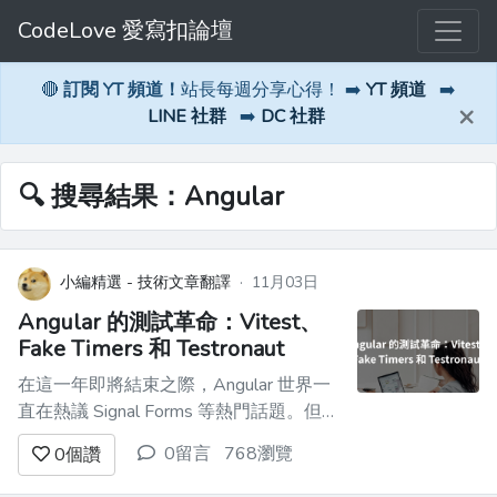
CodeLove 愛寫扣論壇
🔴
訂閱 YT 頻道！
站長每週分享心得！ ➡️
YT 頻道
➡️
×
LINE 社群
➡️
DC 社群
🔍 搜尋結果：Angular
小編精選 - 技術文章翻譯
·
11月03日
Angular 的測試革命：Vitest、
Fake Timers 和 Testronaut
在這一年即將結束之際，Angular 世界一
直在熱議 Signal Forms 等熱門話題。但悄
悄間，一場測試革命正隨著 Angular 21
0留言
768瀏覽
0
個讚
版本到來，而且來得相當出人意料——距
離發布僅剩兩週（撰寫本文時）。 在本