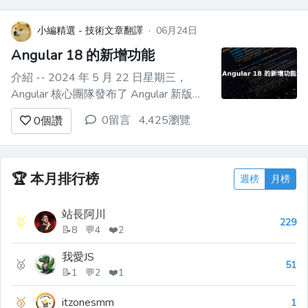
文中，我們將探討 Vitest 如何成為新的
預設測試框架，非同步測試將如何改變
小編精選 - 技術文章翻譯
·
06月24日
新...
Angular 18 的新增功能
介紹 -- 2024 年 5 月 22 日星期三，
Angular 核心團隊發布了 Angular 新版
本：版本 18。 該版本不僅穩定了最新的
0留言
4,425瀏覽
0
個讚
API，還引入了許多旨在簡化框架的使用
並改善開發人員體驗的新功能。 這些新
功能是什麼？請仔細閱讀，找出答案。
新的控制流程語法現已穩...
🏆
本月排行榜
週榜
月榜
站長阿川
🥇
229
📝8 💬4 ❤️2
我愛JS
🥈
51
📝1 💬2 ❤️1
🥉
itzonesmm
1