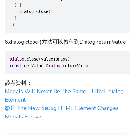
)
{
    dialog
.
close
()
}
})
6.dialog.close()方法可以傳值到Dialog.returnValue
Dialog
.
close
(
valueToPass
)
const
 getValue
=
Dialog
.
returnValue
參考資料：
Modals Will Never Be The Same - HTML dialog
Element
影片 The New dialog HTML Element Changes
Modals Forever