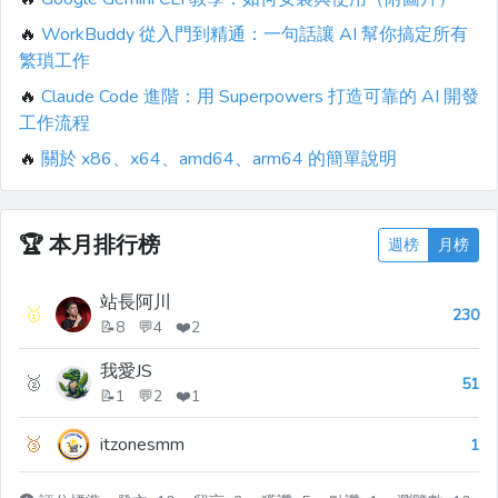
🔥
WorkBuddy 從入門到精通：一句話讓 AI 幫你搞定所有
繁瑣工作
🔥
Claude Code 進階：用 Superpowers 打造可靠的 AI 開發
工作流程
🔥
關於 x86、x64、amd64、arm64 的簡單說明
🏆
本月排行榜
週榜
月榜
站長阿川
🥇
230
📝8 💬4 ❤️2
我愛JS
🥈
51
📝1 💬2 ❤️1
🥉
itzonesmm
1