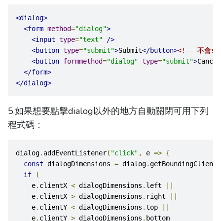
<dialog>
<form
method
=
"dialog"
>
<input
type
=
"text"
/>
<button
type
=
"submit"
>
Submit
</button>
<!-- 不會sub
<button
formmethod
=
"dialog"
type
=
"submit"
>
Cancel
</form>
</dialog>
5.如果想要點擊dialog以外的地方自動關閉可用下列
程式碼：
dialog
.
addEventListener
(
"click"
,
 e 
=>
{
const
 dialogDimensions 
=
 dialog
.
getBoundingClientR
if
(
    e
.
clientX 
<
 dialogDimensions
.
left 
||
    e
.
clientX 
>
 dialogDimensions
.
right 
||
    e
.
clientY 
<
 dialogDimensions
.
top 
||
    e
.
clientY 
>
 dialogDimensions
.
bottom