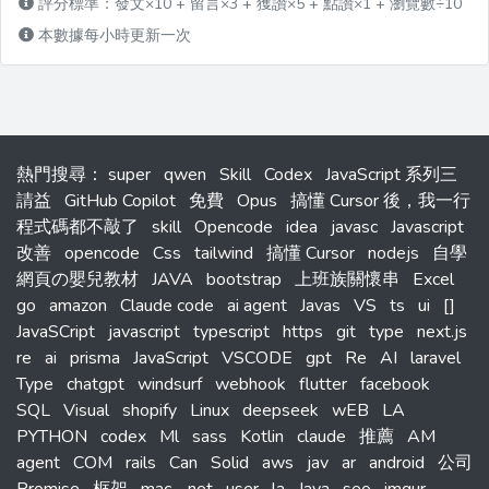
評分標準：發文×10 + 留言×3 + 獲讚×5 + 點讚×1 + 瀏覽數÷10
本數據每小時更新一次
熱門搜尋
：
super
qwen
Skill
Codex
JavaScript 系列三
請益
GitHub Copilot
免費
Opus
搞懂 Cursor 後，我一行
程式碼都不敲了
skill
Opencode
idea
javasc
Javascript
改善
opencode
Css
tailwind
搞懂 Cursor
nodejs
自學
網頁の嬰兒教材
JAVA
bootstrap
上班族關懷串
Excel
go
amazon
Claude code
ai agent
Javas
VS
ts
ui
[]
JavaSCript
javascript
typescript
https
git
type
next.js
re
ai
prisma
JavaScript
VSCODE
gpt
Re
AI
laravel
Type
chatgpt
windsurf
webhook
flutter
facebook
SQL
Visual
shopify
Linux
deepseek
wEB
LA
PYTHON
codex
Ml
sass
Kotlin
claude
推薦
AM
agent
COM
rails
Can
Solid
aws
jav
ar
android
公司