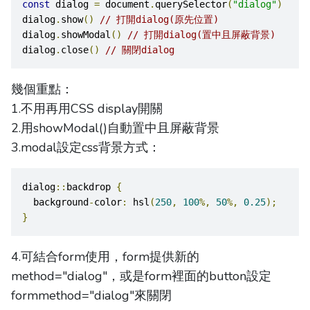
const
 dialog 
=
 document
.
querySelector
(
"dialog"
)
dialog
.
show
()
// 打開dialog(原先位置)
dialog
.
showModal
()
// 打開dialog(置中且屏蔽背景)
dialog
.
close
()
// 關閉dialog
幾個重點：
1.不用再用CSS display開關
2.用showModal()自動置中且屏蔽背景
3.modal設定css背景方式：
dialog
::
backdrop 
{
  background
-
color
:
 hsl
(
250
,
100
%,
50
%,
0.25
);
}
4.可結合form使用，form提供新的
method="dialog"，或是form裡面的button設定
formmethod="dialog"來關閉