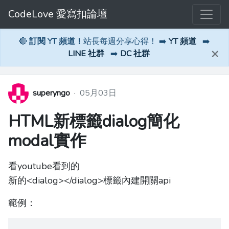
CodeLove 愛寫扣論壇
🔴
訂閱 YT 頻道！
站長每週分享心得！ ➡️
YT 頻道
➡️
×
LINE 社群
➡️
DC 社群
superyngo
·
05月03日
HTML新標籤dialog簡化
modal實作
看youtube看到的
新的<dialog></dialog>標籤內建開關api
範例：