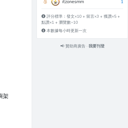
🥉
itzonesmm
1
評分標準：發文×10 + 留言×3 + 獲讚×5 +
點讚×1 + 瀏覽數÷10
本數據每小時更新一次
📢
贊助商廣告
·
我要刊登
嶼架