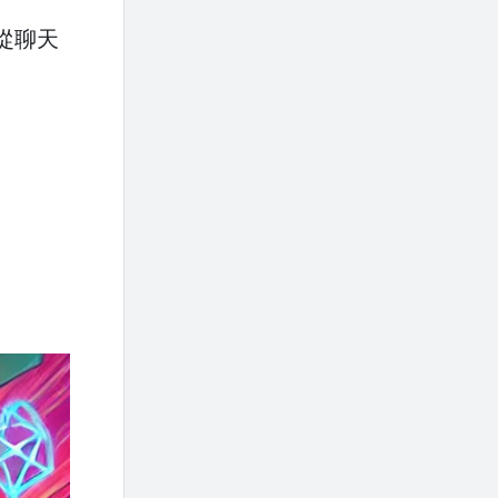
從聊天
。