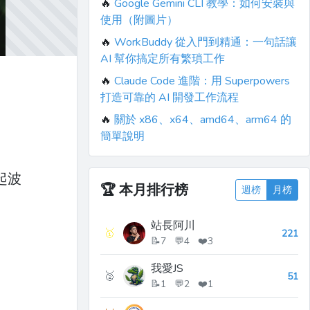
🔥
Google Gemini CLI 教學：如何安裝與
使用（附圖片）
🔥
WorkBuddy 從入門到精通：一句話讓
AI 幫你搞定所有繁瑣工作
🔥
Claude Code 進階：用 Superpowers
打造可靠的 AI 開發工作流程
🔥
關於 x86、x64、amd64、arm64 的
簡單說明
起波
🏆
本月排行榜
週榜
月榜
站長阿川
🥇
221
📝7 💬4 ❤️3
我愛JS
🥈
51
📝1 💬2 ❤️1