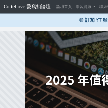
CodeLove 愛寫扣論壇
論壇首頁
學習資源
職涯
🔴
訂閱 YT 