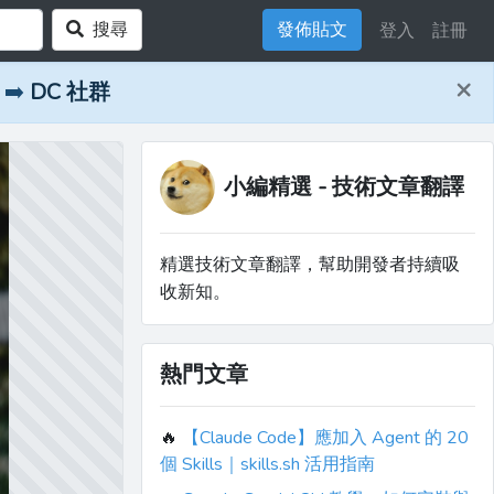
搜尋
發佈貼文
登入
註冊
×
➡️
DC 社群
小編精選 - 技術文章翻譯
精選技術文章翻譯，幫助開發者持續吸
收新知。
熱門文章
🔥
【Claude Code】應加入 Agent 的 20
個 Skills｜skills.sh 活用指南