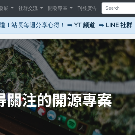
發展
社群交流
開發專區
刊登廣告
頻道！
站長每週分享心得！ ➡️
YT 頻道
➡️
LINE 社群