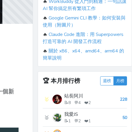
🔥
WorkBuddy 從入門到精通：一句話讓
AI 幫你搞定所有繁瑣工作
🔥
Google Gemini CLI 教學：如何安裝與
使用（附圖片）
🔥
Claude Code 進階：用 Superpowers
打造可靠的 AI 開發工作流程
🔥
關於 x86、x64、amd64、arm64 的
簡單說明
🏆
本月排行榜
週榜
月榜
到一個新
站長阿川
🥇
228
📝8 💬4 ❤️2
我愛JS
🥈
50
📝1 💬2 ❤️1