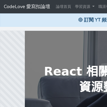
CodeLove 愛寫扣論壇
論壇首頁
學習資源
職涯
🔴
訂閱 YT 