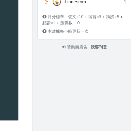
🥉
itzonesmm
1
評分標準：發文×10 + 留言×3 + 獲讚×5 +
點讚×1 + 瀏覽數÷10
本數據每小時更新一次
📢
贊助商廣告
·
我要刊登