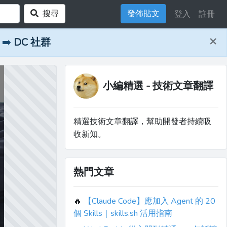
搜尋
發佈貼文
登入
註冊
×
➡️
DC 社群
小編精選 - 技術文章翻譯
精選技術文章翻譯，幫助開發者持續吸
收新知。
熱門文章
🔥
【Claude Code】應加入 Agent 的 20
個 Skills｜skills.sh 活用指南