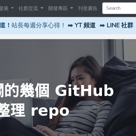
發展
社群交流
開發專區
刊登廣告
頻道！
站長每週分享心得！ ➡️
YT 頻道
➡️
LINE 社群