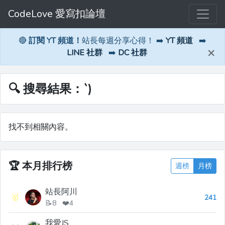
CodeLove 愛寫扣論壇
🔴
訂閱 YT 頻道！
站長每週分享心得！ ➡️
YT 頻道
➡️
×
LINE 社群
➡️
DC 社群
🔍 搜尋結果：`)
找不到相關內容。
🏆
本月排行榜
週榜
月榜
站長阿川
🥇
241
📝8 ❤️4
我愛JS