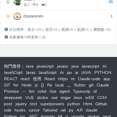
🥈
59
📝1 💬4 ❤️1
🥉
itzonesmm
1
評分標準：發文×10 + 留言×3 + 獲讚×5 + 點讚×1 + 瀏覽數÷10
本數據每小時更新一次
熱門搜尋
：
Java
javascript
javasc
java
Javascript
AI
JavaSCript
Javas
JavaScript
Ai
jav
ai
JAVA
PYTHON
REACT
react
使用
React
https
re
Claude code
app
GIT
for
Node
js
[]
Re
local
__
flutter
git
Claude
Promise
--
llm
solid
Vue
agent
Typescrip
id
deepseek
VUE
docke
vue
imgur
linux
wEB
COM
post
jquery
rest
superpowers
python
Html
Github
side
hooks
cursor
Tailwind
rail
py
AR
claude
Python
ios
.NET
Angular
Ml
ci
vscode
docker
next