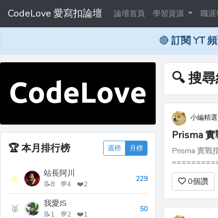
CodeLove 愛寫扣論壇
論壇首頁
學習資源
職涯
🔴
訂閱 YT 
🔍 搜尋
小編精選
Prism
🏆
本月排行榜
週榜
月榜
Prisma
===============
站長阿川
木一樣設計古詩詞資料庫 在傳統後
🥇
229
0
個讚
📝8 💬4 ❤️2
著要撰寫大量晦
我愛JS
🥈
50
📝1 💬2 ❤️1