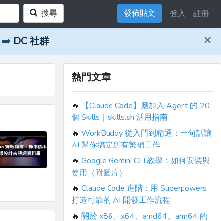
搜尋
發佈貼文
登入
註冊
×
➡️
DC 社群
熱門文章
🔥
【Claude Code】應加入 Agent 的 20
個 Skills｜skills.sh 活用指南
🔥
WorkBuddy 從入門到精通：一句話讓
AI 幫你搞定所有繁瑣工作
🔥
Google Gemini CLI 教學：如何安裝與
使用（附圖片）
🔥
Claude Code 進階：用 Superpowers
打造可靠的 AI 開發工作流程
🔥
關於 x86、x64、amd64、arm64 的