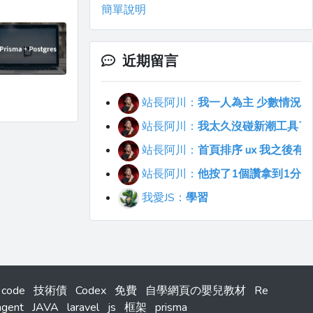
簡單說明
近期留言
站長阿川：
我一人為主 少數情況會
站長阿川：
我太久沒碰新潮工具了..
站長阿川：
首頁排序 ux 我之後
站長阿川：
他按了1個讚拿到1分
我愛JS：
學習
 code
技術債
Codex
免費
自學網頁の嬰兒教材
Re
agent
JAVA
laravel
js
框架
prisma