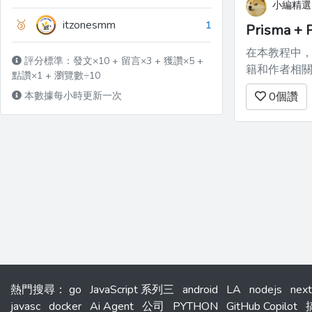
小編精選
🥉
itzonesmm
1
Prisma + 
在本教程中，我
評分標準：發文×10 + 留言×3 + 獲讚×5 +
籍和作者相關的現實世界示例。 ## 
點讚×1 + 瀏覽數÷10
始之前，請確保您已安裝以下項目：
本數據每小時更新一次
0
個讚
**npm** 或 ...
熱門搜尋
：
go
JavaScript 系列三
android
LA
nodejs
next
javasc
docker
Ai Agent
公司
PYTHON
GitHub Copilot