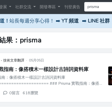
發展
社群交流
開發專區
刊登廣告
頻道！
站長每週分享心得！ ➡️
YT 頻道
➡️
LINE 社群
結果：prisma
 - 技術文章翻譯
·
05月05日
a 實戰指南：像搭積木一樣設計古詩詞資料庫
 實戰指南：像搭積木一樣設計古詩詞資料庫
============== ### Prisma 實戰指南：像搭積
端開發中，與資料庫打交道往往意味
0留言
618瀏覽
澀的 SQL 語句。而 Prisma 就像一位精通多國...