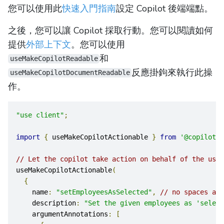
您可以使用此
快速入門指南
設定 Copilot 後端端點。
之後，您可以讓 Copilot 採取行動。您可以閱讀如何
提供
外部上下文
。您可以使用
和
useMakeCopilotReadable
反應掛鉤來執行此操
useMakeCopilotDocumentReadable
作。
"use client"
;
import
{
 useMakeCopilotActionable 
}
from
'@copilotki
// Let the copilot take action on behalf of the user
useMakeCopilotActionable
(
{
    name
:
"setEmployeesAsSelected"
,
// no spaces all
    description
:
"Set the given employees as 'select
    argumentAnnotations
:
[