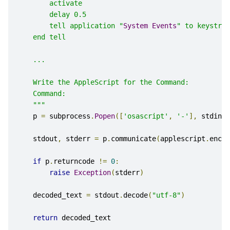
        activate
        delay 0.5
        tell application "
System
Events
" to keystrok
    end tell
    ...
    Write the AppleScript for the Command:
    Command: 
    """
    p 
=
 subprocess
.
Popen
([
'osascript'
,
'-'
],
 stdin
=
s
    stdout
,
 stderr 
=
 p
.
communicate
(
applescript
.
encod
if
 p
.
returncode 
!=
0
:
raise
Exception
(
stderr
)
    decoded_text 
=
 stdout
.
decode
(
"utf-8"
)
return
 decoded_text