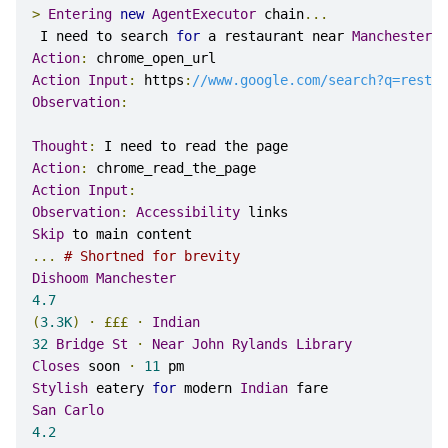
>
Entering
new
AgentExecutor
 chain
...
 I need to search 
for
 a restaurant near 
Manchester
.
Action
:
 chrome_open_url
Action
Input
:
 https
:
//www.google.com/search?q=restau
Observation
:
Thought
:
 I need to read the page
Action
:
 chrome_read_the_page
Action
Input
:
Observation
:
Accessibility
 links
Skip
 to main content
...
# Shortned for brevity
Dishoom
Manchester
4.7
(
3.3K
)
·
£££
·
Indian
32
Bridge
St
·
Near
John
Rylands
Library
Closes
 soon 
⋅
11
pm
Stylish
 eatery 
for
 modern 
Indian
 fare
San
Carlo
4.2