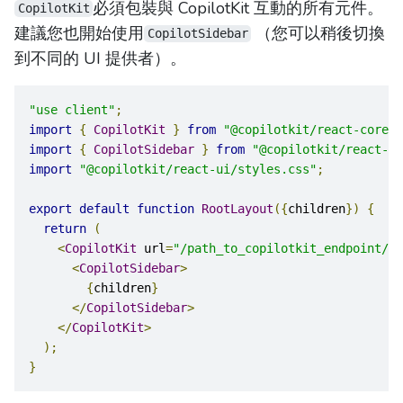
必須包裝與 CopilotKit 互動的所有元件。
CopilotKit
建議您也開始使用
（您可以稍後切換
CopilotSidebar
到不同的 UI 提供者）。
"use client"
;
import
{
CopilotKit
}
from
"@copilotkit/react-core"
;
import
{
CopilotSidebar
}
from
"@copilotkit/react-ui
import
"@copilotkit/react-ui/styles.css"
;
export
default
function
RootLayout
({
children
})
{
return
(
<
CopilotKit
 url
=
"/path_to_copilotkit_endpoint/se
<
CopilotSidebar
>
{
children
}
</
CopilotSidebar
>
</
CopilotKit
>
);
}