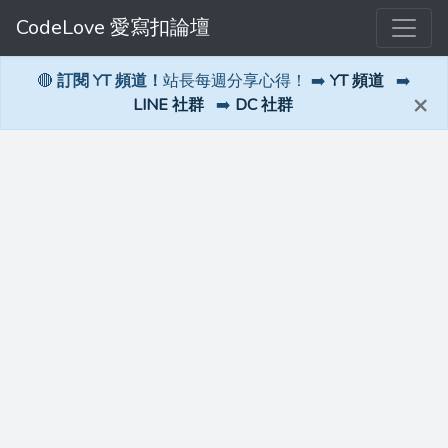
CodeLove 愛寫扣論壇
🔴
訂閱 YT 頻道！
站長每週分享心得！ ➡️
YT 頻道
➡️
×
LINE 社群
➡️
DC 社群