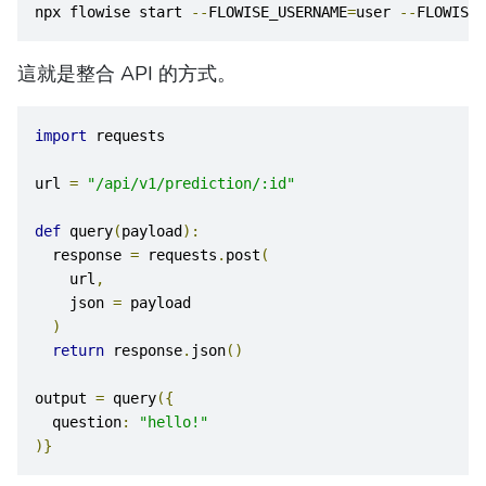
npx flowise start 
--
FLOWISE_USERNAME
=
user 
--
FLOWISE_
這就是整合 API 的方式。
import
 requests
url 
=
"/api/v1/prediction/:id"
def
 query
(
payload
):
  response 
=
 requests
.
post
(
    url
,
    json 
=
 payload
)
return
 response
.
json
()
output 
=
 query
({
  question
:
"hello!"
)}