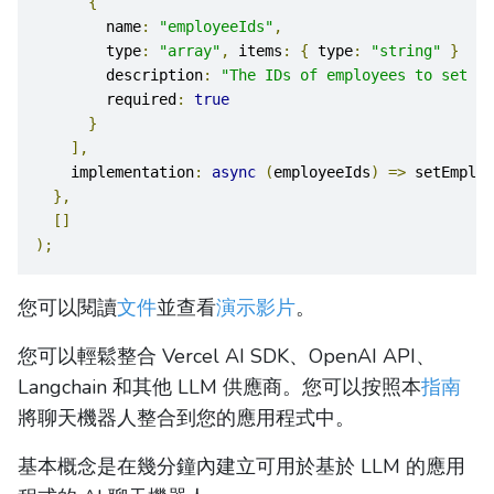
{
        name
:
"employeeIds"
,
        type
:
"array"
,
 items
:
{
 type
:
"string"
}
        description
:
"The IDs of employees to set as
        required
:
true
}
],
    implementation
:
async
(
employeeIds
)
=>
 setEmploy
},
[]
);
您可以閱讀
文件
並查看
演示影片
。
您可以輕鬆整合 Vercel AI SDK、OpenAI API、
Langchain 和其他 LLM 供應商。您可以按照本
指南
將聊天機器人整合到您的應用程式中。
基本概念是在幾分鐘內建立可用於基於 LLM 的應用