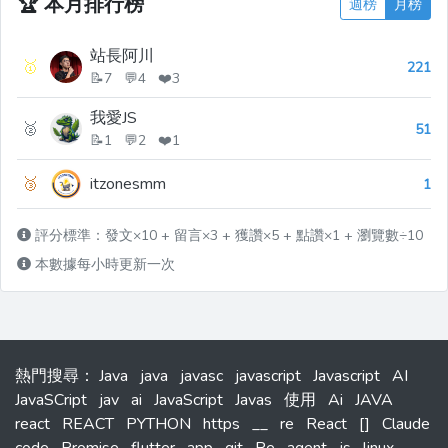
🏆
本月排行榜
週榜
月榜
站長阿川
🥇
221
📝7 💬4 ❤️3
我愛JS
🥈
51
📝1 💬2 ❤️1
🥉
itzonesmm
1
評分標準：發文×10 + 留言×3 + 獲讚×5 + 點讚×1 + 瀏覽數÷10
本數據每小時更新一次
熱門搜尋
：
Java
java
javasc
javascript
Javascript
AI
JavaSCript
jav
ai
JavaScript
Javas
使用
Ai
JAVA
react
REACT
PYTHON
https
__
re
React
[]
Claude