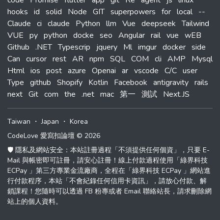
code
Promise
flutter
app
git
Re
agent
js
linux
hooks
id
solid
Node
GIT
superpowers
for
local
--
Claude
ci
claude
Python
llm
Vue
deepseek
Tailwind
VUE
py
python
docke
seo
Angular
rail
vue
wEB
Github
.NET
Typescrip
jquery
Ml
imgur
docker
side
Can
cursor
rest
AR
npm
SQL
COM
cli
AMP
Mysql
Html
ios
post
azure
Openai
ar
vscode
C/C
user
Type
github
Shopify
Kotlin
Facebook
antigravity
rails
next
Git
com
the
.net
mac
第一
測試
Next.JS
Taiwan
・
Japan
・
Korea
CodeLove 愛寫扣論壇 © 2026
🛡️ 隱私及網站安全：本站註冊過程「不須提供任何個資」，只要 E-
Mail 與帳密即可註冊，請安心註冊！線上付款過程使用「綠界科技
ECPay 」第三方專業金流廠商，全程在「綠界科技 ECPay 」網站進
行付款程序，本站「不會紀錄任何信用卡資訊」，請放心付款、解
鎖課程！您隨時可以透過 FB 粉專或者 Email 聯絡站長，請求刪除網
站上的個人資料。