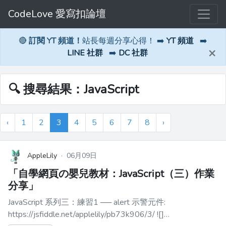
CodeLove 愛寫扣論壇
🔴
訂閱 YT 頻道！
站長每週分享心得！ ➡️
YT 頻道
➡️
×
LINE 社群
➡️
DC 社群
🔍 搜尋結果：JavaScript
‹
1
2
3
4
5
6
7
8
›
AppleLily
·
06月09日
「自學網頁の嬰兒教材：JavaScript（三）作業
分享」
JavaScript 系列三：練習1 ── alert 示警元件:
https://jsfiddle.net/applelily/pb73k906/3/ ![]