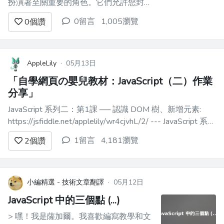
扮演著至關重要的角色。它們允許您封裝
可重複使用程式碼並執行特定任務。以下
0留言
1,005瀏覽
0
個讚
是一些可以讓您的生活更輕鬆的功能的快
速範例： ### 常規功能 ``` function
sum(a, b) { return a + b; } ``` ...
AppleLily
·
05月13日
「自學網頁の嬰兒教材：JavaScript（二）作業
分享」
JavaScript 系列二：第1課 ── 認識 DOM 樹、新增元素:
https://jsfiddle.net/applelily/wr4cjvhL/2/ --- JavaScript 系列
二：第2課 ── 從 DOM 樹移除元素、動態加上 onclick 事件:
1留言
4,181瀏覽
2
個讚
https://...
小編精選 - 技術文章翻譯
·
05月12日
JavaScript 中的三個點 (...)
> 嘿！我是薩加爾。我喜歡編寫教學和文