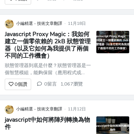
最終顯示出它們可以交付，而舊框架正在
復興，如果您不注意，您可能會錯過一個
相當重大的轉變。 我預計 2024 年將繼
續出現更大的全面變化。這次不是新技
小編精選 - 技術文章翻譯
·
11月18日
術，而是精細化。既然基...
Javascript Proxy Magic：我如何
建立一個零依賴的 2kB 狀態管理
器（以及它如何為我提供了兩個
不同的工作機會）
狀態管理器到底是什麼？狀態管理器是一
個智慧模組，能夠保留（應用程式或
Web 應用程式的）會話資料並對資料的
0留言
1,067瀏覽
0
個讚
變更做出反應。 您是網頁開發人員嗎？
使用過 Redux、Mobx 或 Zustand 等函式
庫嗎？恭喜！您已經使用了狀態管理器。
我記得我第一天嘗試為 React 設定（舊
小編精選 - 技術文章翻譯
·
11月12日
的）Re...
javascript中如何將陣列轉換為物
件