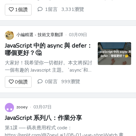
** https://reurl.cc/bDbvjy **第3課 ── 學習 Vue 的 events 觀
1留言
3,331瀏覽
1
個讚
念** https://r...
小編精選 - 技術文章翻譯
·
03月09日
JavaScript 中的 async 與 defer：
哪個更好？🤔
大家好！我希望你一切都好。本文將探討
一個有趣的 Javascript 主題。 `async`和
`defer`是在 HTML 文件中包含外部
0留言
999瀏覽
0
個讚
JavaScript 檔案時使用的屬性。它們會影
響瀏覽器載入和執行腳本的方式。讓我們
詳細了解一下它們。 預設行為 ---- 我們
通常使用`<scr...
zooey
·
03月07日
JavaScript 系列八：作業分享
第1課 ── 碼表應用程式 code：
https://replit.com/@ZoeyLai1/08-01-vue-stopWatch 畫