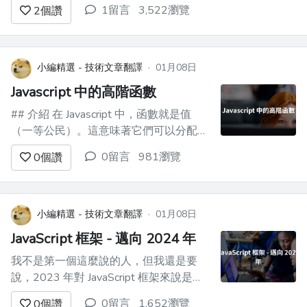
一下 Reactivity 的效果與便利
1留言
3,522瀏覽
2
個讚
https://jsfiddle.net/ZooeyLai/kfv4szoy/...
小編精選 - 技術文章翻譯
·
01月08日
Javascript 中的高階函數
## 介紹 在 Javascript 中，函數就是值
（一等公民）。這意味著它們可以分配給
變數和/或作為值傳遞。 ``` let random =
0留言
981瀏覽
0
個讚
function(){ return Math.random() } let
giveMeRandom = rand...
小編精選 - 技術文章翻譯
·
01月08日
JavaScript 框架 - 邁向 2024 年
我不是第一個這麼說的人，但我還是要
說，2023 年對 JavaScript 框架來說是個
不平凡的一年。我們一直在關注的新技術
0留言
1,652瀏覽
0
個讚