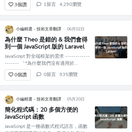
(https://i.imgur.com/C4issBf.gif) --- JavaScript 系列三：練習
1留言
4,290瀏覽
3
個讚
2 ── toas...
小編精選 - 技術文章翻譯
·
06月02日
為什麼 Theo 是錯的 & 我們會得
到一個 JavaScript 版的 Laravel
JavaScript 對全端框架的需求 ------------
------- 「*為什麼我們沒有適用於
JavaScript 的 Laravel？」。*這是[西奧在
0留言
935瀏覽
0
個讚
他最近的影片中提出的]
(https://www.youtube.com/watch?
v=yaodD79Q4iE)問題。 ...
小編精選 - 技術文章翻譯
·
05月20日
簡化程式碼：20 多個方便的
JavaScript 函數
JavaScript 是一種函數式程式語言，函數