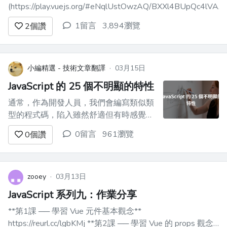
(https://play.vuejs.org/#eNqlUstOwzAQ/BXXl4BUpQc4
1留言
3,894瀏覽
2
個讚
小編精選 - 技術文章翻譯
·
03月15日
JavaScript 的 25 個不明顯的特性
通常，作為開發人員，我們會編寫類似類
型的程式碼，陷入雖然舒適但有時感覺很
平凡的模式。 然而，JavaScript 的世界是
0留言
961瀏覽
0
個讚
廣闊的，充滿了高級功能，當發現和使用
這些功能時，可以將我們的開發工作變得
更加令人興奮和充實。 在本指南中，我
們將揭曉 25 個高級 JavaScript 功能，這
zooey
·
03月13日
些功...
JavaScript 系列九：作業分享
**第1課 ── 學習 Vue 元件基本觀念**
https://reurl.cc/lgbKMj **第2課 ── 學習 Vue 的 props 觀念