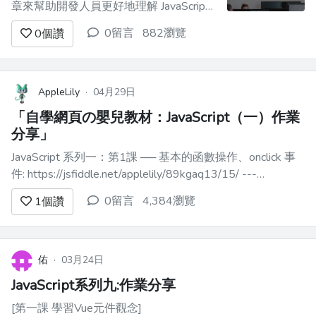
章來幫助開發人員更好地理解 JavaScript
的魔力。如果您對本文有任何疑問，請發
0留言
882瀏覽
0
個讚
表評論，我會回覆您，或在 Twitter
[@sagar\_codes]
(https://twitter.com/sagar_codes)上找到
我。 在這篇文章中，我們將...
AppleLily
·
04月29日
「自學網頁の嬰兒教材：JavaScript（一）作業
分享」
JavaScript 系列一：第1課 ── 基本的函數操作、onclick 事
件: https://jsfiddle.net/applelily/89kgaq13/15/ ---
JavaScript 系列一：第2課 ── 基本的變數操作、從 html 取
0留言
4,384瀏覽
1
個讚
得內容: https://jsf...
佑
·
03月24日
JavaScript系列九:作業分享
[第一課 學習Vue元件觀念]