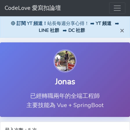
CodeLove 愛寫扣論壇
🔴
訂閱 YT 頻道！
站長每週分享心得！ ➡️
YT 頻道
➡️
×
LINE 社群
➡️
DC 社群
Jonas
已經轉職兩年的全端工程師
主要技能為 Vue + SpringBoot