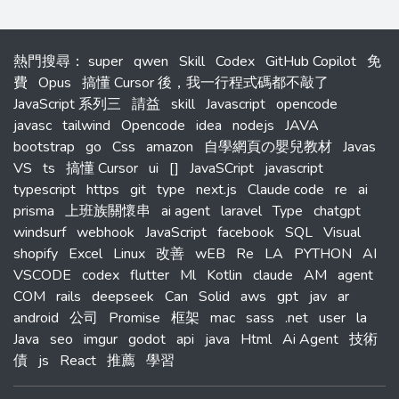
熱門搜尋
：
super
qwen
Skill
Codex
GitHub Copilot
免
費
Opus
搞懂 Cursor 後，我一行程式碼都不敲了
JavaScript 系列三
請益
skill
Javascript
opencode
javasc
tailwind
Opencode
idea
nodejs
JAVA
bootstrap
go
Css
amazon
自學網頁の嬰兒教材
Javas
VS
ts
搞懂 Cursor
ui
[]
JavaSCript
javascript
typescript
https
git
type
next.js
Claude code
re
ai
prisma
上班族關懷串
ai agent
laravel
Type
chatgpt
windsurf
webhook
JavaScript
facebook
SQL
Visual
shopify
Excel
Linux
改善
wEB
Re
LA
PYTHON
AI
VSCODE
codex
flutter
Ml
Kotlin
claude
AM
agent
COM
rails
deepseek
Can
Solid
aws
gpt
jav
ar
android
公司
Promise
框架
mac
sass
.net
user
la
Java
seo
imgur
godot
api
java
Html
Ai Agent
技術
債
js
React
推薦
學習