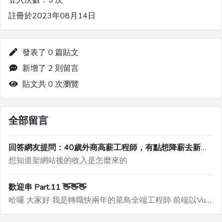
登入次數：5 次
註冊於2023年08月14日
發表了 0 篇貼文
新增了 2 則留言
貼文共 0 次瀏覽
全部留言
回答網友提問：40歲外商高薪工程師，有點想降薪去新創公司試試看，怎麼辦？
想知道架網站後的收入是怎麼來的
歡迎串 Part.11 👋👋👋
哈囉 大家好 我是轉職快兩年的菜鳥全端工程師 前端以Vue 後端以SpringBoot 目前在接案公司努力練功中 歡迎跟大家互相交流