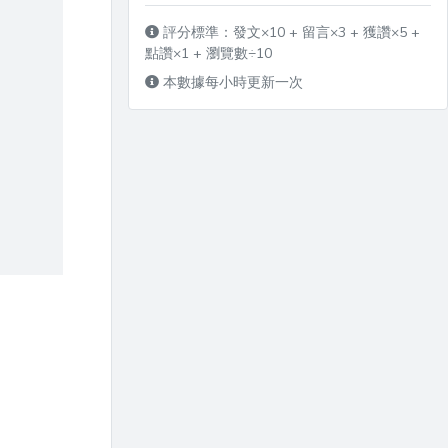
評分標準：發文×10 + 留言×3 + 獲讚×5 +
點讚×1 + 瀏覽數÷10
本數據每小時更新一次