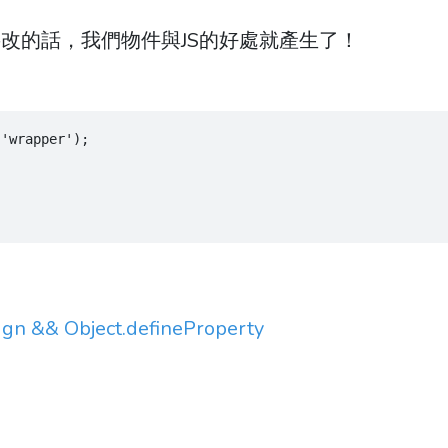
改的話，我們物件與JS的好處就產生了！
('wrapper');
;
gn && Object.defineProperty