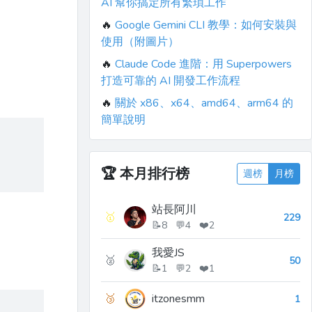
AI 幫你搞定所有繁瑣工作
🔥
Google Gemini CLI 教學：如何安裝與
使用（附圖片）
🔥
Claude Code 進階：用 Superpowers
打造可靠的 AI 開發工作流程
🔥
關於 x86、x64、amd64、arm64 的
簡單說明
🏆
本月排行榜
週榜
月榜
站長阿川
🥇
229
📝8 💬4 ❤️2
我愛JS
🥈
50
📝1 💬2 ❤️1
🥉
itzonesmm
1