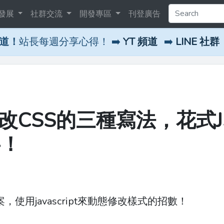
發展
社群交流
開發專區
刊登廣告
頻道！
站長每週分享心得！ ➡️
YT 頻道
➡️
LINE 社群
修改CSS的三種寫法，花式J
事！
使用javascript來動態修改樣式的招數！