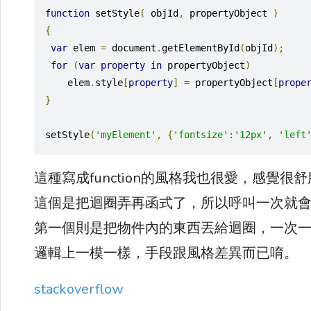
function
 setStyle
(
 objId
,
 propertyObject 
)
{
var
 elem 
=
 document
.
getElementById
(
objId
);
for
(
var
property
in
 propertyObject
)
    elem
.
style
[
property
]
=
 propertyObject
[
prope
}
setStyle
(
'myElement'
,
{
'fontsize'
:
'12px'
,
'left
這種寫成function的風格我也很愛，感覺
這個是把迴圈弄再函式了，所以呼叫一次就
第一個則是把物件內的東西丟給迴圈，一次
邏輯上一模一樣，手段跟風格差異而已唷。
stackoverflow