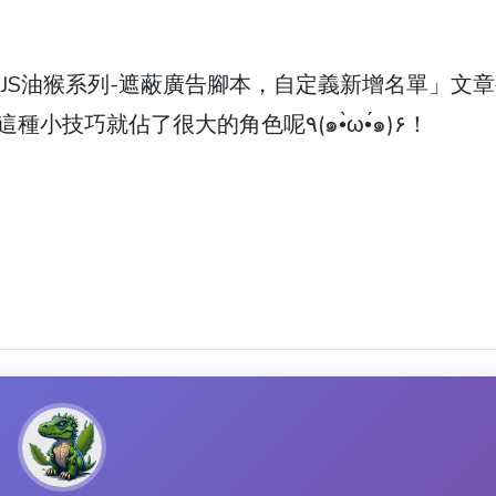
JS油猴系列-遮蔽廣告腳本，自定義新增名單」文
當要寫腳本，很需要JS動態修改CSS的時候，這種小技巧就佔了很大的角色呢٩(๑•̀ω•́๑)۶！
。