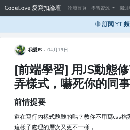
CodeLove 愛寫扣論壇
論壇首頁
學習資源
職涯
🔴
訂閱 YT 
我愛JS
·
04月19日
[前端學習] 用JS動態
弄樣式，嚇死你的同
前情提要
還在寫行內樣式醜醜的嗎？教你不用寫css檔案，
這樣子處理的層次又更不一樣，