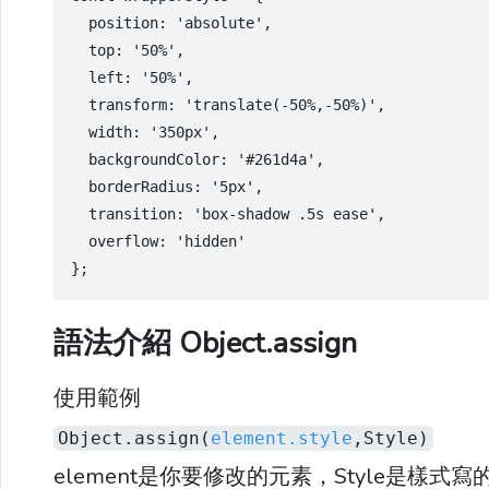
  position: 'absolute',
  top: '50%',
  left: '50%',
  transform: 'translate(-50%,-50%)',
  width: '350px',
  backgroundColor: '#261d4a',
  borderRadius: '5px',
  transition: 'box-shadow .5s ease',
  overflow: 'hidden'
};
語法介紹 Object.assign
使用範例
Object.assign(
element.style
,Style)
element是你要修改的元素，Style是樣式寫的o