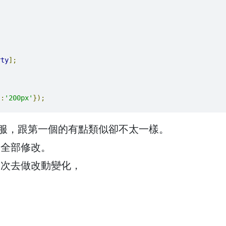
rty
];
'
:
'200px'
});
很舒服，跟第一個的有點類似卻不太一樣。
會全部修改。
一次去做改動變化，