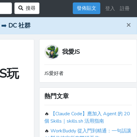
搜尋
發佈貼文
登入
註冊
×
➡️
DC 社群
我愛JS
S玩
JS愛好者
熱門文章
🔥
【Claude Code】應加入 Agent 的 20
個 Skills｜skills.sh 活用指南
🔥
WorkBuddy 從入門到精通：一句話讓