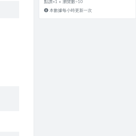
點讚×1 + 瀏覽數÷10
本數據每小時更新一次