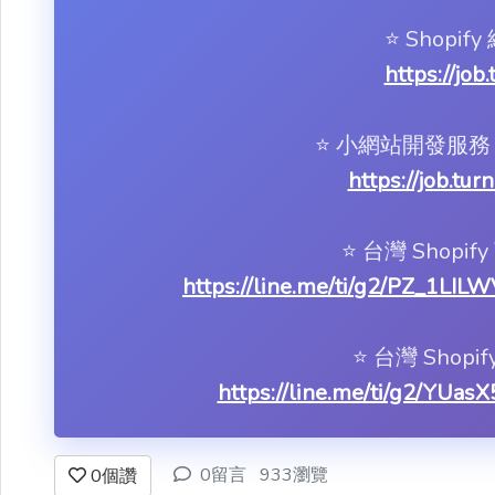
⭐️ Shop
https://job
⭐️ 小網站開發
https://job.tu
⭐️ 台灣 Shop
https://line.me/ti/g2/PZ_
⭐️ 台灣 Shop
https://line.me/ti/g2/YU
0留言
933瀏覽
0
個讚