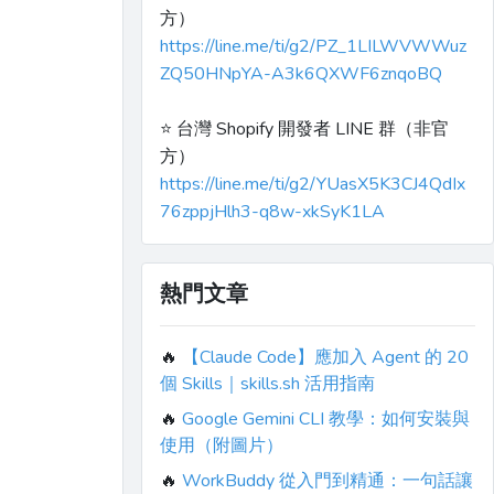
方）
https://line.me/ti/g2/PZ_1LILWVWWuz
ZQ50HNpYA-A3k6QXWF6znqoBQ
⭐️ 台灣 Shopify 開發者 LINE 群（非官
方）
https://line.me/ti/g2/YUasX5K3CJ4QdIx
76zppjHlh3-q8w-xkSyK1LA
熱門文章
🔥
【Claude Code】應加入 Agent 的 20
個 Skills｜skills.sh 活用指南
🔥
Google Gemini CLI 教學：如何安裝與
使用（附圖片）
🔥
WorkBuddy 從入門到精通：一句話讓