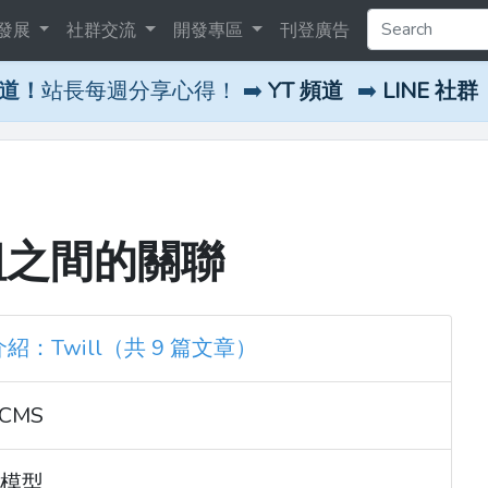
發展
社群交流
開發專區
刊登廣告
頻道！
站長每週分享心得！ ➡️
YT 頻道
➡️
LINE 社群
立模組之間的關聯
 介紹：Twill（共 9 篇文章）
CMS
料模型