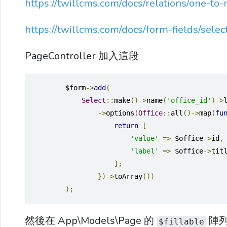
https://twillcms.com/docs/relations/one-to
https://twillcms.com/docs/form-fields/selec
PageController 加入這段
        $form
->
add
(
Select
::
make
()->
name
(
'office_id'
)->
->
options
(
Office
::
all
()->
map
(
fu
return
[
'value'
=>
 $office
->
id
,
'label'
=>
 $office
->
tit
];
})->
toArray
())
);
然後在 App\Models\Page 的
陣列加
$fillable