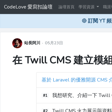
CodeLove 愛寫扣論壇
論壇首頁
學習資源
職涯
🔴
訂閱 YT 
站長阿川
·
05月23日
在 Twill CMS 建
基於 Laravel 的優雅開源 CMS
我想研究、介紹一下 Twill 
#1
Twill CMS 火力展示與資
#2