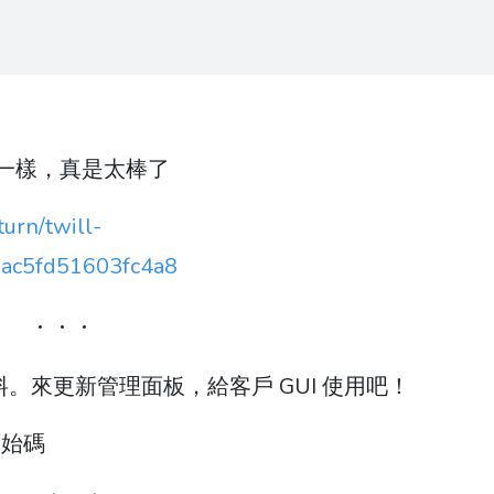
一模一樣，真是太棒了
urn/twill-
ac5fd51603fc4a8
料。來更新管理面板，給客戶 GUI 使用吧！
原始碼