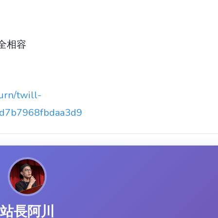
完全相容
rn/twill-
6d7b7968fbdaa3d9
站長阿川