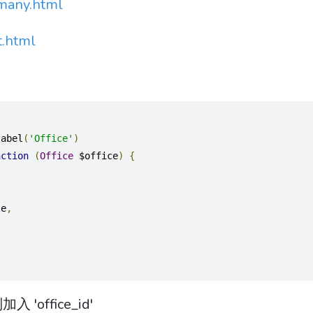
-many.html
t.html
label
(
'Office'
)
nction
(
Office
 $office
)
{
le
,
入 'office_id'