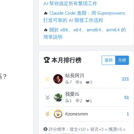
AI 幫你搞定所有繁瑣工作
🔥
Claude Code 進階：用 Superpowers
打造可靠的 AI 開發工作流程
🔥
關於 x86、x64、amd64、arm64 的
簡單說明
🏆
本月排行榜
週榜
月榜
站長阿川
嗎？
🥇
221
📝7 💬4 ❤️3
我愛JS
🥈
51
📝1 💬2 ❤️1
🥉
itzonesmm
1
評分標準：發文×10 + 留言×3 + 獲讚×5 +