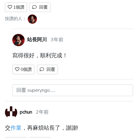
1
個讚
回覆
按讚的人：
站長阿川
3年前
寫得很好，順利完成！
0
個讚
回覆
回覆 superyngo......
pchun
2年前
交
作業
，再麻煩站長了，謝謝!