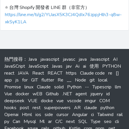
⭐️ 台灣 Shopify 開發者 LINE 群（非官方）
https://line.me/ti/g2/YUasX5K3CJ4QdIx76zppjHlh3-q8w-
xkSyK1LA
熱門搜尋
：
Java
javascript
javasc
java
Javascript
AI
JavaSCript
JavaScript
Javas
jav
Ai
ai
使用
PYTHON
react
JAVA
React
REACT
https
Claude code
re
[]
app
js
for
GIT
flutter
Re
__
Node
git
local
Promise
linux
Claude
solid
Python
--
Typescrip
llm
Vue
docker
wEB
Github
.NET
agent
jquery
id
deepseek
VUE
docke
vue
vscode
imgur
COM
hooks
post
rest
superpowers
AR
claude
python
Openai
Html
ios
side
cursor
Angular
ci
Tailwind
rail
py
Can
Mysql
Ml
ar
C/C
next
SQL
Type
seo
cli
Facebook
azure
rails
github
Kotlin
com
npm
.net