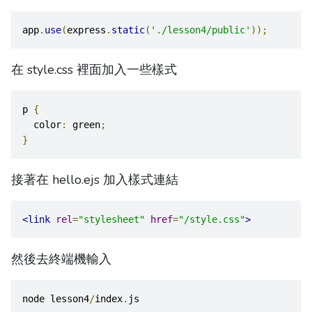
app
.
use
(
express
.
static
(
'./lesson4/public'
));
在 style.css 裡面加入一些樣式
p 
{
  color
:
 green
;
}
接著在 hello.ejs 加入樣式連結
<link
rel
=
"stylesheet"
href
=
"/style.css"
>
然後去終端機輸入
node lesson4
/
index
.
js