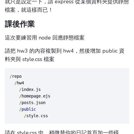
就只是設定一下，請 express 從某個資料夾提供靜態
檔案，就這樣而已！
課後作業
這次要練習用 node 回應靜態檔案
請把 hw3 的內容複製到 hw4，然後增加 public 資
料夾與 style.css 檔案
/
repo
/
hw4
/
index
.
js
/
homepage
.
ejs
/
posts
.
json
/
public
/
style
.
css
請在 style.css 中，稍微替你的日記首頁加一些樣