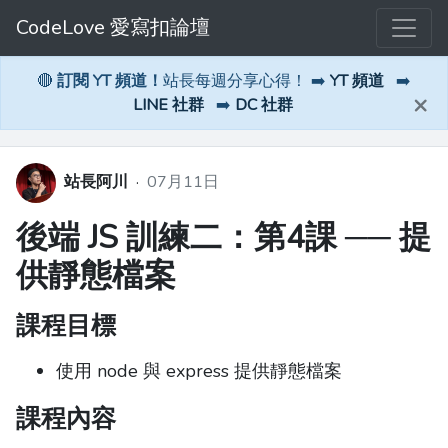
CodeLove 愛寫扣論壇
🔴
訂閱 YT 頻道！
站長每週分享心得！ ➡️
YT 頻道
➡️
×
LINE 社群
➡️
DC 社群
站長阿川
·
07月11日
後端 JS 訓練二：第4課 ── 提
供靜態檔案
課程目標
使用 node 與 express 提供靜態檔案
課程內容