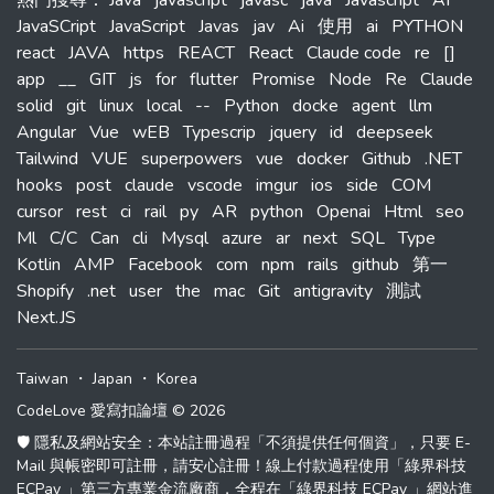
JavaSCript
JavaScript
Javas
jav
Ai
使用
ai
PYTHON
react
JAVA
https
REACT
React
Claude code
re
[]
app
__
GIT
js
for
flutter
Promise
Node
Re
Claude
solid
git
linux
local
--
Python
docke
agent
llm
Angular
Vue
wEB
Typescrip
jquery
id
deepseek
Tailwind
VUE
superpowers
vue
docker
Github
.NET
hooks
post
claude
vscode
imgur
ios
side
COM
cursor
rest
ci
rail
py
AR
python
Openai
Html
seo
Ml
C/C
Can
cli
Mysql
azure
ar
next
SQL
Type
Kotlin
AMP
Facebook
com
npm
rails
github
第一
Shopify
.net
user
the
mac
Git
antigravity
測試
Next.JS
Taiwan
・
Japan
・
Korea
CodeLove 愛寫扣論壇 © 2026
🛡️ 隱私及網站安全：本站註冊過程「不須提供任何個資」，只要 E-
Mail 與帳密即可註冊，請安心註冊！線上付款過程使用「綠界科技
ECPay 」第三方專業金流廠商，全程在「綠界科技 ECPay 」網站進