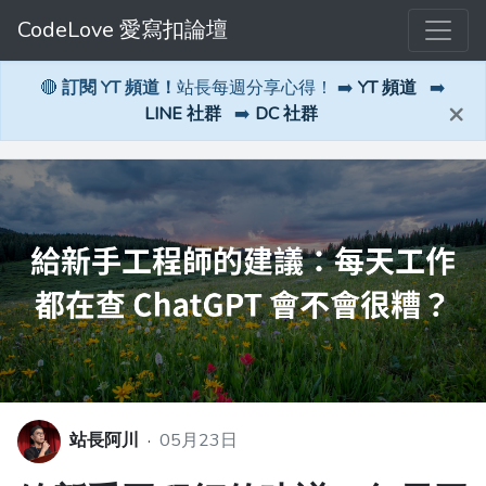
CodeLove 愛寫扣論壇
🔴
訂閱 YT 頻道！
站長每週分享心得！ ➡️
YT 頻道
➡️
×
LINE 社群
➡️
DC 社群
站長阿川
·
05月23日