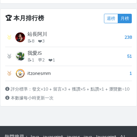
🏆
本月排行榜
週榜
月榜
站長阿川
🥇
238
📝8 ❤️3
我愛JS
🥈
51
📝1 💬2 ❤️1
🥉
itzonesmm
1
評分標準：發文×10 + 留言×3 + 獲讚×5 + 點讚×1 + 瀏覽數÷10
本數據每小時更新一次
熱門搜尋
：
Java
javascript
javasc
java
Javascript
AI