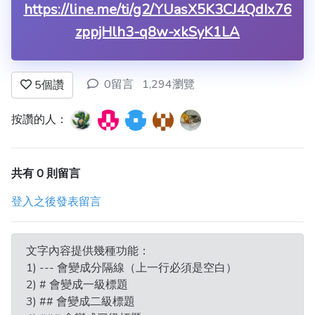
https://line.me/ti/g2/YUasX5K3CJ4QdIx76
zppjHlh3-q8w-xkSyK1LA
0留言
1,294瀏覽
5
個讚
按讚的人：
共有 0 則留言
登入之後發表留言
文字內容提供幾種功能：
1) --- 會變成分隔線（上一行必須是空白）
2) # 會變成一級標題
3) ## 會變成二級標題