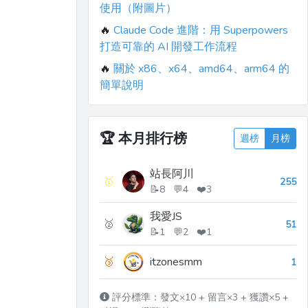
使用（附圖片）
🔥
Claude Code 進階：用 Superpowers
打造可靠的 AI 開發工作流程
🔥
關於 x86、x64、amd64、arm64 的
簡單說明
🏆
本月排行榜
週榜
月榜
站長阿川
🥇
255
📝8 💬4 ❤️3
我愛JS
🥈
51
📝1 💬2 ❤️1
🥉
itzonesmm
1
評分標準：發文×10 + 留言×3 + 獲讚×5 +