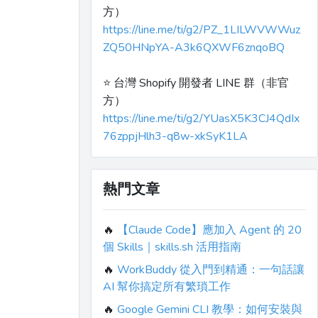
方）
https://line.me/ti/g2/PZ_1LILWVWWuz
ZQ50HNpYA-A3k6QXWF6znqoBQ
⭐️ 台灣 Shopify 開發者 LINE 群（非官
方）
https://line.me/ti/g2/YUasX5K3CJ4QdIx
76zppjHlh3-q8w-xkSyK1LA
熱門文章
🔥
【Claude Code】應加入 Agent 的 20
個 Skills｜skills.sh 活用指南
🔥
WorkBuddy 從入門到精通：一句話讓
AI 幫你搞定所有繁瑣工作
🔥
Google Gemini CLI 教學：如何安裝與