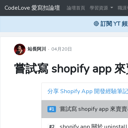
CodeLove 愛寫扣論壇
論壇首頁
學習資源
職涯
🔴
訂閱 YT 
站長阿川
·
04月20日
嘗試寫 shopify app
分享 Shopify App 開發經驗筆
嘗試寫 shopify app 來賣
#1
shopify app 關於 uninsta
#2