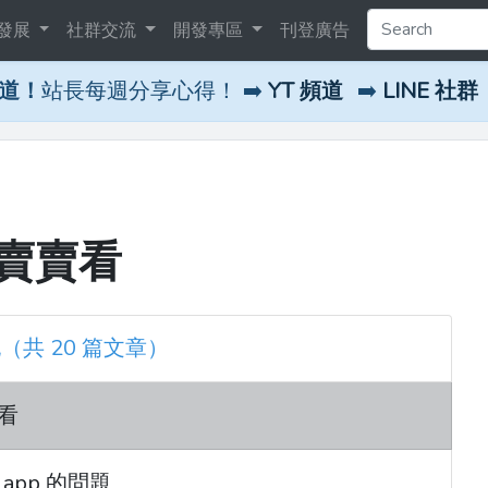
發展
社群交流
開發專區
刊登廣告
頻道！
站長每週分享心得！ ➡️
YT 頻道
➡️
LINE 社群
 來賣賣看
記（共 20 篇文章）
賣看
ll app 的問題