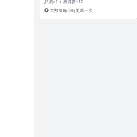
點讚×1 + 瀏覽數÷10
本數據每小時更新一次