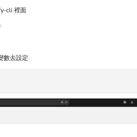
-cli 裡面
件
環境變數去設定