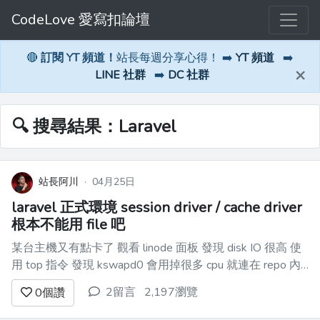
CodeLove 愛寫扣論壇
🔴
訂閱 YT 頻道！
站長每週分享心得！ ➡️
YT 頻道
➡️
×
LINE 社群
➡️
DC 社群
🔍 搜尋結果：Laravel
站長阿川
·
04月25日
laravel 正式環境 session driver / cache driver
根本不能用 file 吧
某台主機又有點卡了 觀看 linode 面板 發現 disk IO 很高 使
用 top 指令 發現 kswapd0 會用掉很多 cpu 就連在 repo 內
輸入 git status 都要好幾秒 其實 光看
2留言
2,197瀏覽
0
個讚
storage/framework/sessions 以及 stor...