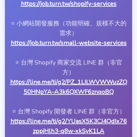
https://job.turn.tw/shopify-services
⭐️ 小網站開發服務（功能明確、規模不大的
需求）
https://job.turn.tw/small-website-services
⭐️ 台灣 Shopify 商家交流 LINE 群（非官
方）
https://line.me/ti/g2/PZ_1LILWVWWuzZQ
50HNpYA-A3k6QXWF6znqoBQ
⭐️ 台灣 Shopify 開發者 LINE 群（非官方）
https://line.me/ti/g2/YUasX5K3CJ4QdIx76
zppjHlh3-q8w-xkSyK1LA