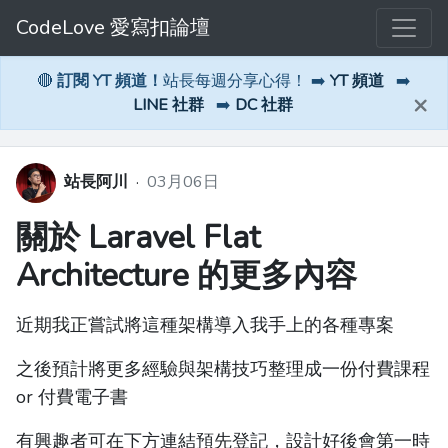
CodeLove 愛寫扣論壇
🔴
訂閱 YT 頻道！
站長每週分享心得！ ➡️
YT 頻道
➡️
×
LINE 社群
➡️
DC 社群
站長阿川
·
03月06日
關於 Laravel Flat
Architecture 的更多內容
近期我正嘗試將這種架構導入我手上的各種專案
之後預計將更多經驗與架構技巧整理成一份付費課程
or 付費電子書
有興趣者可在下方連結預先登記，設計好後會第一時