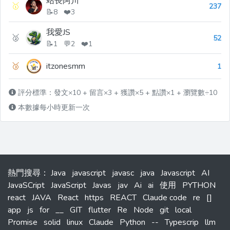
站長阿川
🥇
237
📝8 ❤️3
我愛JS
🥈
52
📝1 💬2 ❤️1
🥉
itzonesmm
1
評分標準：發文×10 + 留言×3 + 獲讚×5 + 點讚×1 + 瀏覽數÷10
本數據每小時更新一次
熱門搜尋
：
Java
javascript
javasc
java
Javascript
AI
JavaSCript
JavaScript
Javas
jav
Ai
ai
使用
PYTHON
react
JAVA
React
https
REACT
Claude code
re
[]
app
js
for
__
GIT
flutter
Re
Node
git
local
Promise
solid
linux
Claude
Python
--
Typescrip
llm