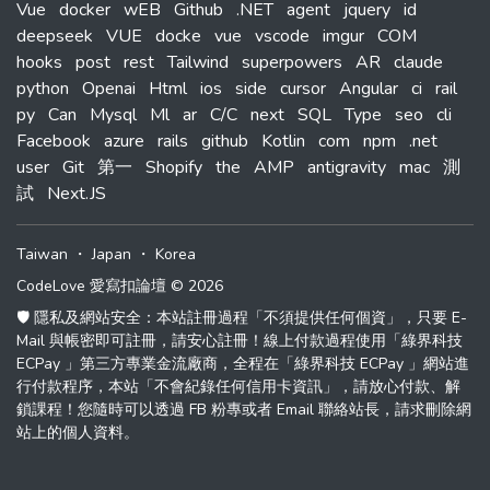
Vue
docker
wEB
Github
.NET
agent
jquery
id
deepseek
VUE
docke
vue
vscode
imgur
COM
hooks
post
rest
Tailwind
superpowers
AR
claude
python
Openai
Html
ios
side
cursor
Angular
ci
rail
py
Can
Mysql
Ml
ar
C/C
next
SQL
Type
seo
cli
Facebook
azure
rails
github
Kotlin
com
npm
.net
user
Git
第一
Shopify
the
AMP
antigravity
mac
測
試
Next.JS
Taiwan
・
Japan
・
Korea
CodeLove 愛寫扣論壇 © 2026
🛡️ 隱私及網站安全：本站註冊過程「不須提供任何個資」，只要 E-
Mail 與帳密即可註冊，請安心註冊！線上付款過程使用「綠界科技
ECPay 」第三方專業金流廠商，全程在「綠界科技 ECPay 」網站進
行付款程序，本站「不會紀錄任何信用卡資訊」，請放心付款、解
鎖課程！您隨時可以透過 FB 粉專或者 Email 聯絡站長，請求刪除網
站上的個人資料。