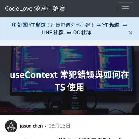
CodeLove 愛寫扣論壇
🔴
訂閱 YT 頻道！
站長每週分享心得！ ➡️
YT 頻道
➡️
×
LINE 社群
➡️
DC 社群
jason chen
·
08月13日