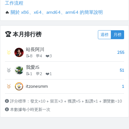
工作流程
🔥
關於 x86、x64、amd64、arm64 的簡單說明
🏆
本月排行榜
週榜
月榜
站長阿川
🥇
255
📝8 💬4 ❤️3
我愛JS
🥈
51
📝1 💬2 ❤️1
🥉
itzonesmm
1
評分標準：發文×10 + 留言×3 + 獲讚×5 + 點讚×1 + 瀏覽數÷10
本數據每小時更新一次