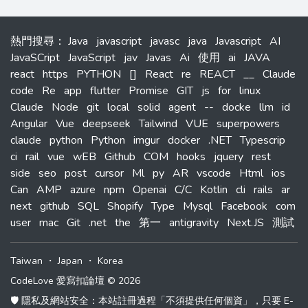
熱門搜尋
：
Java
javascript
javasc
java
Javascript
AI
JavaSCript
JavaScript
jav
Javas
Ai
使用
ai
JAVA
react
https
PYTHON
[]
React
re
REACT
__
Claude
code
Re
app
flutter
Promise
GIT
js
for
linux
Claude
Node
git
local
solid
agent
--
docke
llm
id
Angular
Vue
deepseek
Tailwind
VUE
superpowers
claude
python
Python
imgur
docker
.NET
Typescrip
ci
rail
vue
wEB
Github
COM
hooks
jquery
rest
side
seo
post
cursor
Ml
py
AR
vscode
Html
ios
Can
AMP
azure
npm
Openai
C/C
Kotlin
cli
rails
ar
next
github
SQL
Shopify
Type
Mysql
Facebook
com
user
mac
Git
.net
the
第一
antigravity
Next.JS
測試
Taiwan
・
Japan
・
Korea
CodeLove 愛寫扣論壇 © 2026
🛡️ 隱私及網站安全：本站註冊過程「不須提供任何個資」，只要 E-