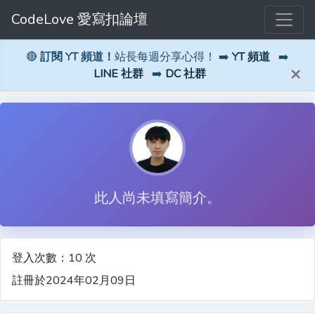
CodeLove 愛寫扣論壇
🔴
訂閱 YT 頻道！
站長每週分享心得！ ➡️
YT 頻道
➡️
×
LINE 社群
➡️
DC 社群
此人尚未填寫簡介。
登入次數：10 次
註冊於2024年02月09日