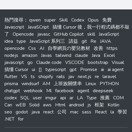
熱門搜尋
：
qwen
super
Skill
Codex
Opus
免費
Javascript
JavaSCript
搞懂 Cursor 後，我一行程式碼都不敲
了
Opencode
javasc
GitHub Copilot
skill
JavaScript
idea
type
JavaScript 系列三
請益
git
Re
JAVA
opencode
Css
AI
自學網頁の嬰兒教材
改善
https
nodejs
amazon
Javas
tailwind
claude
Java
Excel
javascript
go
Claude code
VSCODE
bootstrap
Visual
搞懂 Cursor
ui
[]
typescript
gpt
Promise
ai
ai agent
flutter
VS
ts
shopify
rails
jav
next.js
re
laravel
prisma
windsurf
AM
上班族關懷串
Linux
PYTHON
chatgpt
webhook
Ml
facebook
agent
deepseek
codex
SQL
user
imgur
api
ar
LA
Type
推薦
COM
Can
wEB
Solid
aws
Html
android
js
框架
Kotlin
seo
godot
java
react
公司
mac
sass
React
la
學習
.NET
for