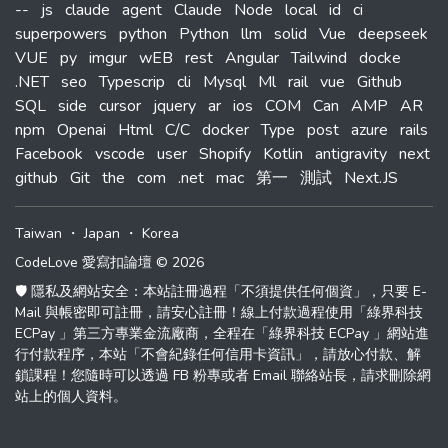
--
js
claude
agent
Claude
Node
local
id
ci
superpowers
python
Python
llm
solid
Vue
deepseek
VUE
py
imgur
wEB
rest
Angular
Tailwind
docke
.NET
seo
Typescrip
cli
Mysql
Ml
rail
vue
Github
SQL
side
cursor
jquery
ar
ios
COM
Can
AMP
AR
npm
Openai
Html
C/C
docker
Type
post
azure
rails
Facebook
vscode
user
Shopify
Kotlin
antigravity
next
github
Git
the
com
.net
mac
第一
測試
Next.JS
Taiwan
・
Japan
・
Korea
CodeLove 愛寫扣論壇 © 2026
🛡️ 隱私及網站安全：本站註冊過程「不須提供任何個資」，只要 E-
Mail 與帳密即可註冊，請安心註冊！線上付款過程使用「綠界科技
ECPay 」第三方專業金流廠商，全程在「綠界科技 ECPay 」網站進
行付款程序，本站「不會紀錄任何信用卡資訊」，請放心付款、解
鎖課程！您隨時可以透過 FB 粉專或者 Email 聯絡站長，請求刪除網
站上的個人資料。