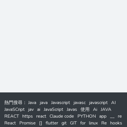
熱門搜尋
：
Java
java
Javascript
javasc
javascript
AI
JavaSCript
jav
ai
JavaScript
Javas
使用
Ai
JAVA
REACT
https
react
Claude code
PYTHON
app
__
re
React
Promise
[]
flutter
git
GIT
for
linux
Re
hooks