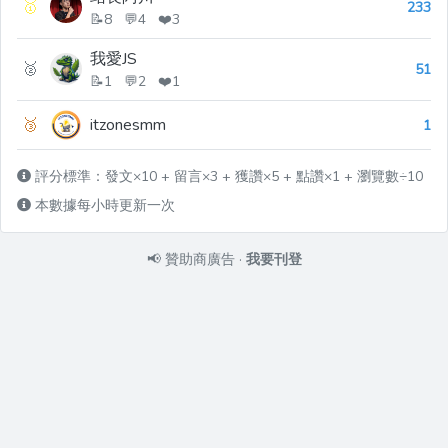
🥇
233
📝8 💬4 ❤️3
我愛JS
🥈
51
📝1 💬2 ❤️1
🥉
itzonesmm
1
評分標準：發文×10 + 留言×3 + 獲讚×5 + 點讚×1 + 瀏覽數÷10
本數據每小時更新一次
📢
贊助商廣告
·
我要刊登