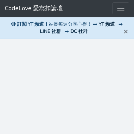
CodeLove 愛寫扣論壇
🔴
訂閱 YT 頻道！
站長每週分享心得！ ➡️
YT 頻道
➡️
×
LINE 社群
➡️
DC 社群