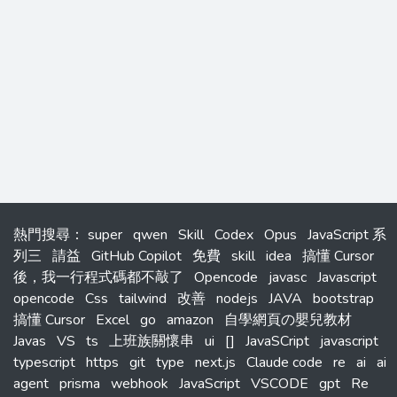
熱門搜尋
：
super
qwen
Skill
Codex
Opus
JavaScript 系
列三
請益
GitHub Copilot
免費
skill
idea
搞懂 Cursor
後，我一行程式碼都不敲了
Opencode
javasc
Javascript
opencode
Css
tailwind
改善
nodejs
JAVA
bootstrap
搞懂 Cursor
Excel
go
amazon
自學網頁の嬰兒教材
Javas
VS
ts
上班族關懷串
ui
[]
JavaSCript
javascript
typescript
https
git
type
next.js
Claude code
re
ai
ai
agent
prisma
webhook
JavaScript
VSCODE
gpt
Re