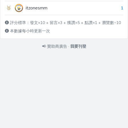
🥉
itzonesmm
1
評分標準：發文×10 + 留言×3 + 獲讚×5 + 點讚×1 + 瀏覽數÷10
本數據每小時更新一次
📢
贊助商廣告
·
我要刊登