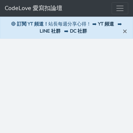
CodeLove 愛寫扣論壇
🔴
訂閱 YT 頻道！
站長每週分享心得！ ➡️
YT 頻道
➡️
×
LINE 社群
➡️
DC 社群