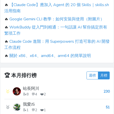
🔥
【Claude Code】應加入 Agent 的 20 個 Skills｜skills.sh
活用指南
🔥
Google Gemini CLI 教學：如何安裝與使用（附圖片）
🔥
WorkBuddy 從入門到精通：一句話讓 AI 幫你搞定所有
繁瑣工作
🔥
Claude Code 進階：用 Superpowers 打造可靠的 AI 開發
工作流程
🔥
關於 x86、x64、amd64、arm64 的簡單說明
🏆
本月排行榜
週榜
月榜
站長阿川
🥇
230
📝8 💬4 ❤️2
我愛JS
🥈
51
📝1 💬2 ❤️1