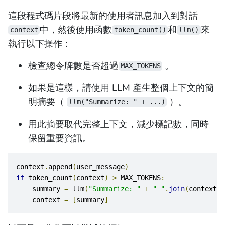
這段程式碼片段將最新的使用者訊息加入到對話
中，然後使用函數
和
來
context
token_count()
llm()
執行以下操作：
檢查總令牌數是否超過
。
MAX_TOKENS
如果是這樣，請使用 LLM 產生整個上下文的簡
明摘要（
）。
llm("Summarize: " + ...)
用此摘要取代完整上下文，減少標記數，同時
保留重要資訊。
context
.
append
(
user_message
)
if
 token_count
(
context
)
>
 MAX_TOKENS
:
    summary 
=
 llm
(
"Summarize: "
+
" "
.
join
(
context
))
    context 
=
[
summary
]