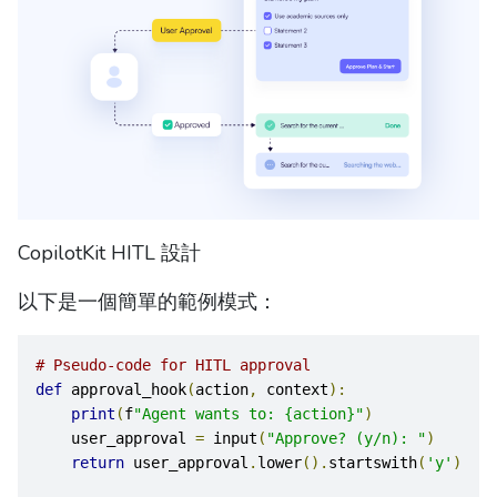
CopilotKit HITL 設計
以下是一個簡單的範例模式：
# Pseudo-code for HITL approval
def
 approval_hook
(
action
,
 context
):
print
(
f
"Agent wants to: {action}"
)
    user_approval 
=
 input
(
"Approve? (y/n): "
)
return
 user_approval
.
lower
().
startswith
(
'y'
)