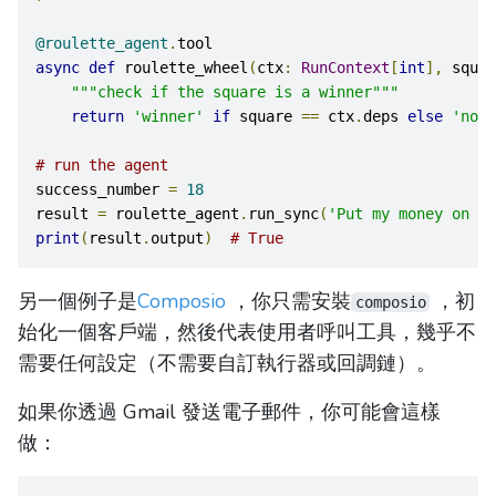
@roulette_agent
.
tool
async
def
 roulette_wheel
(
ctx
:
RunContext
[
int
],
 squar
"""check if the square is a winner"""
return
'winner'
if
 square 
==
 ctx
.
deps 
else
'not 
# run the agent
success_number 
=
18
result 
=
 roulette_agent
.
run_sync
(
'Put my money on sq
print
(
result
.
output
)
# True
另一個例子是
Composio
，你只需安裝
，初
composio
始化一個客戶端，然後代表使用者呼叫工具，幾乎不
需要任何設定（不需要自訂執行器或回調鏈）。
如果你透過 Gmail 發送電子郵件，你可能會這樣
做：