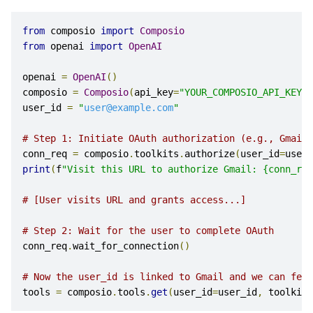
from
 composio 
import
Composio
from
 openai 
import
OpenAI
openai 
=
OpenAI
()
composio 
=
Composio
(
api_key
=
"YOUR_COMPOSIO_API_KEY"
)
user_id 
=
"
user@example.com
"
# Step 1: Initiate OAuth authorization (e.g., Gmail)
conn_req 
=
 composio
.
toolkits
.
authorize
(
user_id
=
user_
print
(
f
"Visit this URL to authorize Gmail: {conn_req
# [User visits URL and grants access...]
# Step 2: Wait for the user to complete OAuth
conn_req
.
wait_for_connection
()
# Now the user_id is linked to Gmail and we can fetc
tools 
=
 composio
.
tools
.
get
(
user_id
=
user_id
,
 toolkits