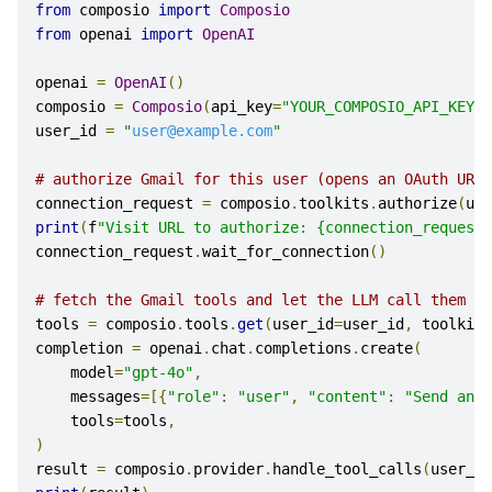
from
 composio 
import
Composio
from
 openai 
import
OpenAI
openai 
=
OpenAI
()
composio 
=
Composio
(
api_key
=
"YOUR_COMPOSIO_API_KEY"
)
user_id 
=
"
user@example.com
"
# authorize Gmail for this user (opens an OAuth URL)
connection_request 
=
 composio
.
toolkits
.
authorize
(
use
print
(
f
"Visit URL to authorize: {connection_request.
connection_request
.
wait_for_connection
()
# fetch the Gmail tools and let the LLM call them
tools 
=
 composio
.
tools
.
get
(
user_id
=
user_id
,
 toolkits
completion 
=
 openai
.
chat
.
completions
.
create
(
    model
=
"gpt-4o"
,
    messages
=[{
"role"
:
"user"
,
"content"
:
"Send an e
    tools
=
tools
,
)
result 
=
 composio
.
provider
.
handle_tool_calls
(
user_id