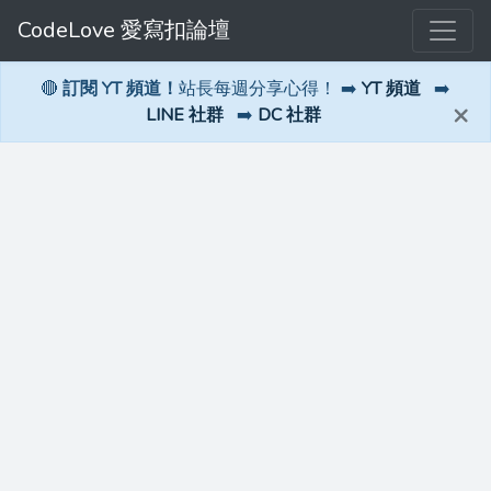
CodeLove 愛寫扣論壇
🔴
訂閱 YT 頻道！
站長每週分享心得！ ➡️
YT 頻道
➡️
×
LINE 社群
➡️
DC 社群