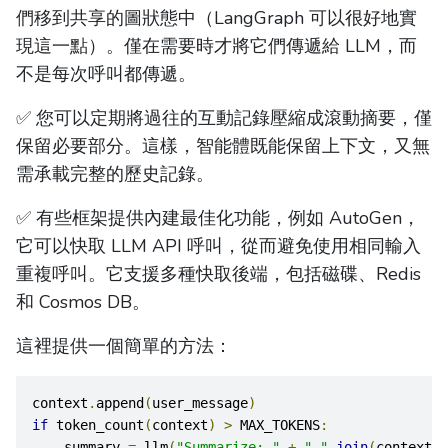
們移到共享的圖狀態中（LangGraph 可以很好地實
現這一點）。僅在需要時才將它們傳遞給 LLM，而
不是每次呼叫都傳遞。
✅ 您可以定期將過往的互動記錄壓縮成滾動摘要，僅
保留必要部分。這樣，智能體既能保留上下文，又無
需承載完整的歷史記錄。
✅ 有些框架提供內建最佳化功能，例如 AutoGen，
它可以快取 LLM API 呼叫，從而避免使用相同輸入
重複呼叫。它支援多種快取後端，包括磁碟、Redis
和 Cosmos DB。
這裡提供一個簡單的方法：
context
.
append
(
user_message
)
if
 token_count
(
context
)
>
 MAX_TOKENS
:
    summary 
=
 llm
(
"Summarize: "
+
" "
.
join
(
context
))