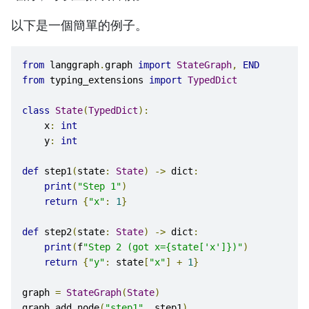
以下是一個簡單的例子。
from
 langgraph
.
graph 
import
StateGraph
,
END
from
 typing_extensions 
import
TypedDict
class
State
(
TypedDict
):
    x
:
int
    y
:
int
def
 step1
(
state
:
State
)
->
 dict
:
print
(
"Step 1"
)
return
{
"x"
:
1
}
def
 step2
(
state
:
State
)
->
 dict
:
print
(
f
"Step 2 (got x={state['x']})"
)
return
{
"y"
:
 state
[
"x"
]
+
1
}
graph 
=
StateGraph
(
State
)
graph
.
add_node
(
"step1"
,
 step1
)