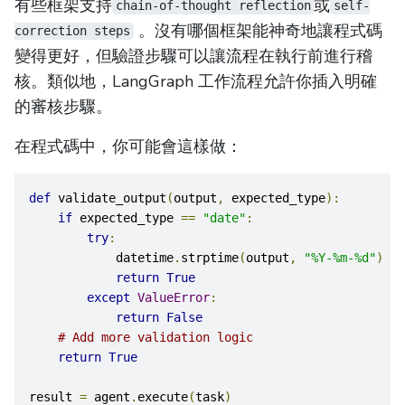
有些框架支持
或
chain-of-thought reflection
self-
。沒有哪個框架能神奇地讓程式碼
correction steps
變得更好，但驗證步驟可以讓流程在執行前進行稽
核。類似地，LangGraph 工作流程允許你插入明確
的審核步驟。
在程式碼中，你可能會這樣做：
def
 validate_output
(
output
,
 expected_type
):
if
 expected_type 
==
"date"
:
try
:
            datetime
.
strptime
(
output
,
"%Y-%m-%d"
)
return
True
except
ValueError
:
return
False
# Add more validation logic
return
True
result 
=
 agent
.
execute
(
task
)