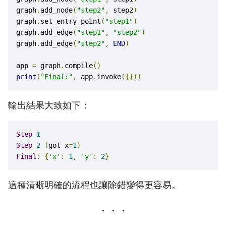
graph
.
add_node
(
"step2"
,
 step2
)
graph
.
set_entry_point
(
"step1"
)
graph
.
add_edge
(
"step1"
,
"step2"
)
graph
.
add_edge
(
"step2"
,
END
)
app 
=
 graph
.
compile
()
print
(
"Final:"
,
 app
.
invoke
({}))
輸出結果大致如下：
Step
1
Step
2
(
got x
=
1
)
Final
:
{
'x'
:
1
,
'y'
:
2
}
這種清晰明確的流程也讓除錯變得更容易。