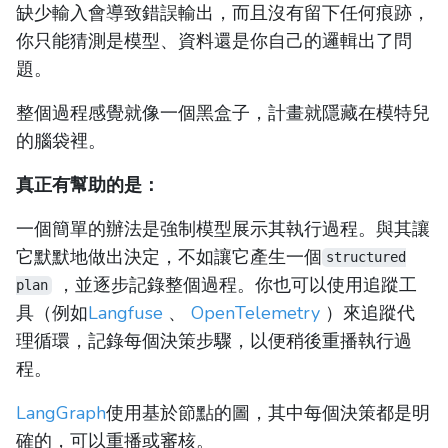
缺少輸入會導致錯誤輸出，而且沒有留下任何痕跡，
你只能猜測是模型、資料還是你自己的邏輯出了問
題。
整個過程感覺就像一個黑盒子，計畫就隱藏在模特兒
的腦袋裡。
真正有幫助的是：
一個簡單的辦法是強制模型展示其執行過程。與其讓
它默默地做出決定，不如讓它產生一個
structured
，並逐步記錄整個過程。你也可以使用追蹤工
plan
具（例如
Langfuse
、
OpenTelemetry
）來追蹤代
理循環，記錄每個決策步驟，以便稍後重播執行過
程。
LangGraph
使用基於節點的圖，其中每個決策都是明
確的，可以重播或審核。