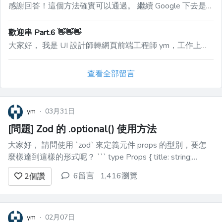
感謝回答！這個方法確實可以通過。 繼續 Google 下去是發現 TypeScript 設定了 ``` { "compilerOptions": { "strictNullChecks": true } } ``` 就不能用 ``` type Props { description?: string; } ``` 的方法 我自己的解決方法是使用元件時，用不到的 props，得明確指出是 `undefined`： ``` <Component title="標題字串" description={undefined} /> ```
歡迎串 Part.6 👋👋👋
大家好， 我是 UI 設計師轉網頁前端工程師 ym，工作上使用 React，目前算接近中階 而自己做的小工具或部落格喜歡用非主流的東西，例如：Solid.js、Astro，最近在試玩 Qwik 想要尋找討論程式的地方。 相關專案、部落格請看：https://read.cv/ymcheung
查看全部留言
ym
·
03月31日
[問題] Zod 的 .optional() 使用方法
大家好， 請問使用 `zod` 來定義元件 props 的型別，要怎
麼樣達到這樣的形式呢？ ``` type Props { title: string;
description?: string; } ``` 我想要做的是：description 不一定
6留言
1,416瀏覽
2
個讚
要傳入元...
ym
·
02月07日