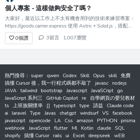
個人專案 - 這樣做夠安全了嗎？
大家好，最近以工作上不太有機會用到的技術來練習專案：
https://goods.carrier.express 使用 Astro + Solid.js，搭配
Sanity.io 當作內容管理 除了想要獲得操作的流暢度回饋以
3留言
1,007瀏覽
0
個讚
外， 還想要知道「**夠不夠安全**」？ 其實...
熱門搜尋
：
super
qwen
Codex
Skill
Opus
skill
免費
搞懂 Cursor 後，我一行程式碼都不敲了
javasc
nodejs
JAVA
tailwind
bootstrap
Javascript
JavaSCript
go
JavaScript 系列三
GitHub Copilot
re
自學網頁の嬰兒教材
ts
上班族關懷串
[]
typescript
type
請益
Claude code
ai
laravel
Type
Javas
chatgpt
windsurf
VS
facebook
javascript
opencode
LA
Css
amazon
PYTHON
prisma
webhook
JavaScript
flutter
Ml
Kotlin
claude
SQL
shopify
搞懂 Cursor
rails
ui
Excel
deepseek
wEB