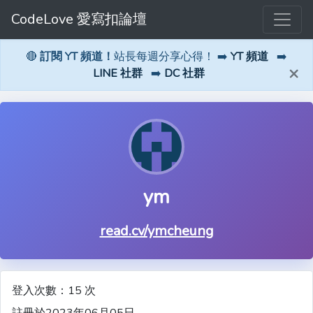
CodeLove 愛寫扣論壇
🔴
訂閱 YT 頻道！
站長每週分享心得！ ➡️
YT 頻道
➡️
×
LINE 社群
➡️
DC 社群
ym
read.cv/ymcheung
登入次數：15 次