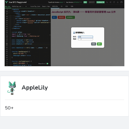
AppleLily
50+