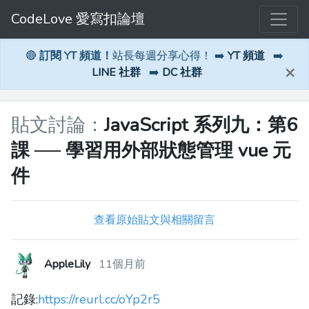
CodeLove 愛寫扣論壇
🔴
訂閱 YT 頻道！
站長每週分享心得！ ➡️
YT 頻道
➡️
×
LINE 社群
➡️
DC 社群
貼文討論：
JavaScript 系列九：第6
課 ── 學習用外部狀態管理 vue 元
件
查看原始貼文與相關留言
AppleLily
11個月前
記錄:
https://reurl.cc/oYp2r5